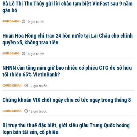
Bà Lê Thị Thu Thủy gửi lời chào tạm biệt VinFast sau 9 năm
gắn bó
KINH DOANH
-
10 giờ trước
Huấn Hoa Hồng chỉ trao 24 bồn nước tại Lai Châu cho chính
quyền xã, không trao tiền
KINH DOANH
-
16 giờ trước
NHNN cần tăng nắm giữ bao nhiêu cổ phiếu CTG để sở hữu
tối thiểu 65% VietinBank?
CHỨNG KHOÁN
-
12 giờ trước
Chứng khoán VIX chốt ngày chia cổ tức ngay trong tháng 8
CHỨNG KHOÁN
-
12 giờ trước
Bị truy thu thuế đặc biệt, giới siêu giàu Trung Quốc hoảng
loạn bán tài sản, cổ phiếu