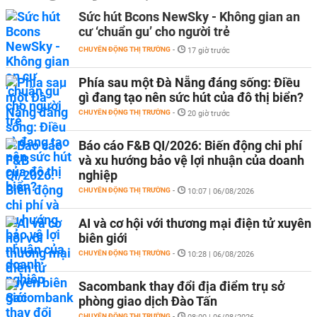
Sức hút Bcons NewSky - Không gian an
cư ‘chuẩn gu’ cho người trẻ
CHUYỂN ĐỘNG THỊ TRƯỜNG
-
17 giờ trước
Phía sau một Đà Nẵng đáng sống: Điều
gì đang tạo nên sức hút của đô thị biển?
CHUYỂN ĐỘNG THỊ TRƯỜNG
-
20 giờ trước
Báo cáo F&B QI/2026: Biến động chi phí
và xu hướng bảo vệ lợi nhuận của doanh
nghiệp
CHUYỂN ĐỘNG THỊ TRƯỜNG
-
10:07 | 06/08/2026
AI và cơ hội với thương mại điện tử xuyên
biên giới
CHUYỂN ĐỘNG THỊ TRƯỜNG
-
10:28 | 06/08/2026
Sacombank thay đổi địa điểm trụ sở
phòng giao dịch Đào Tấn
CHUYỂN ĐỘNG THỊ TRƯỜNG
-