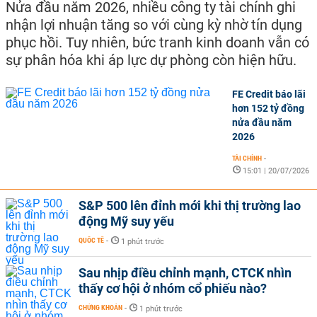
Nửa đầu năm 2026, nhiều công ty tài chính ghi
nhận lợi nhuận tăng so với cùng kỳ nhờ tín dụng
phục hồi. Tuy nhiên, bức tranh kinh doanh vẫn có
sự phân hóa khi áp lực dự phòng còn hiện hữu.
FE Credit báo lãi
hơn 152 tỷ đồng
nửa đầu năm
2026
TÀI CHÍNH
-
15:01 | 20/07/2026
S&P 500 lên đỉnh mới khi thị trường lao
động Mỹ suy yếu
QUỐC TẾ
-
1 phút trước
Sau nhịp điều chỉnh mạnh, CTCK nhìn
thấy cơ hội ở nhóm cổ phiếu nào?
CHỨNG KHOÁN
-
1 phút trước