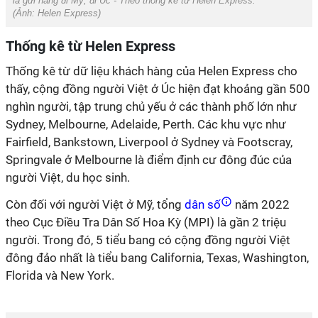
là gửi hàng đi Mỹ, đi Úc - Theo thống kê từ Helen Express
.
(Ảnh:
Helen Express
)
Thống kê từ Helen Express
Thống kê từ dữ liệu khách hàng của Helen Express cho
thấy, cộng đồng người Việt ở Úc hiện đạt khoảng gần 500
nghìn người, tập trung chủ yếu ở các thành phố lớn như
Sydney, Melbourne, Adelaide, Perth. Các khu vực như
Fairfield, Bankstown, Liverpool ở Sydney và Footscray,
Springvale ở Melbourne là điểm định cư đông đúc của
người Việt, du học sinh.
Còn đối với người Việt ở Mỹ, tổng
dân số
năm 2022
theo Cục Điều Tra Dân Số Hoa Kỳ (MPI) là gần 2 triệu
người. Trong đó, 5 tiểu bang có cộng đồng người Việt
đông đảo nhất là tiểu bang California, Texas, Washington,
Florida và New York.