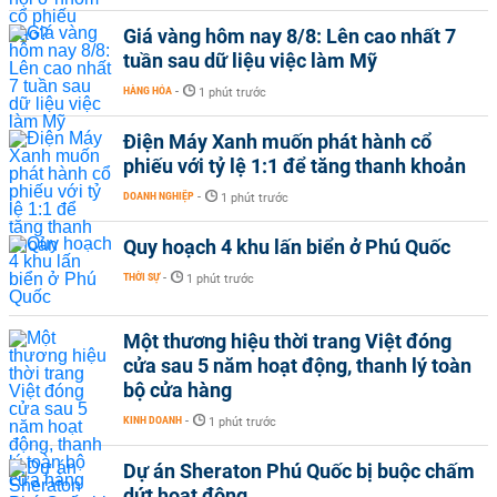
Giá vàng hôm nay 8/8: Lên cao nhất 7
tuần sau dữ liệu việc làm Mỹ
HÀNG HÓA
-
1 phút trước
Điện Máy Xanh muốn phát hành cổ
phiếu với tỷ lệ 1:1 để tăng thanh khoản
DOANH NGHIỆP
-
1 phút trước
Quy hoạch 4 khu lấn biển ở Phú Quốc
THỜI SỰ
-
1 phút trước
Một thương hiệu thời trang Việt đóng
cửa sau 5 năm hoạt động, thanh lý toàn
bộ cửa hàng
KINH DOANH
-
1 phút trước
Dự án Sheraton Phú Quốc bị buộc chấm
dứt hoạt động