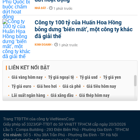
NHÀ ĐẤT
-
1 phút trước
Công ty 100 tỷ của Huấn Hoa Hồng
bỗng dưng ‘biến mất’, một công ty khác
đã giải thể
KINH DOANH
-
1 phút trước
LIÊN KẾT NỔI BẬT
Giá vàng hôm nay
Tỷ giá ngoại tệ
Tỷ giá usd
Tỷ giá yen
Tỷ giá euro
Giá heo hơi
Giá cà phê
Giá tiêu hôm nay
Lãi suất ngân hàng
Giá xăng dầu
Giá thép hôm nay
Giá sầu riêng
Giá thịt heo
Giá gạo
Giá cao su
Best Retail Brokers
Diễn đàn đầu tư Việt Nam 2026
Trang TTĐTTH của công ty VietNewsCorp
Giấy phép số 3323/GP-TTĐT do Sở VH&TT TP.HCM cấp ngày 20/3/2026
Lầu 5 - Compa Building - 293 Điện Biên Phủ - Phường Gia Định - TP.HCM
Chi nhánh:
Số 5 - Khu 38A Trần Phú - Phường Ba Đình - TP. Hà Nội