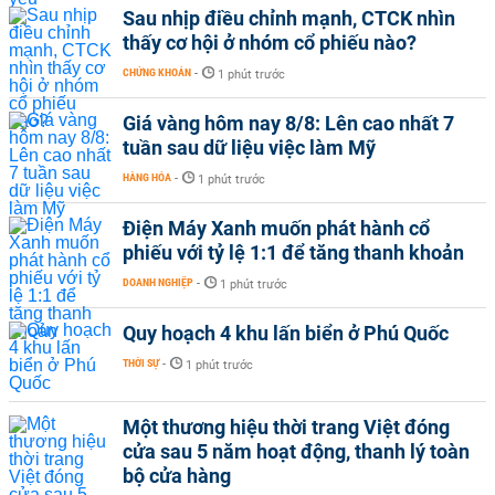
Sau nhịp điều chỉnh mạnh, CTCK nhìn
thấy cơ hội ở nhóm cổ phiếu nào?
CHỨNG KHOÁN
-
1 phút trước
Giá vàng hôm nay 8/8: Lên cao nhất 7
tuần sau dữ liệu việc làm Mỹ
HÀNG HÓA
-
1 phút trước
Điện Máy Xanh muốn phát hành cổ
phiếu với tỷ lệ 1:1 để tăng thanh khoản
DOANH NGHIỆP
-
1 phút trước
Quy hoạch 4 khu lấn biển ở Phú Quốc
THỜI SỰ
-
1 phút trước
Một thương hiệu thời trang Việt đóng
cửa sau 5 năm hoạt động, thanh lý toàn
bộ cửa hàng