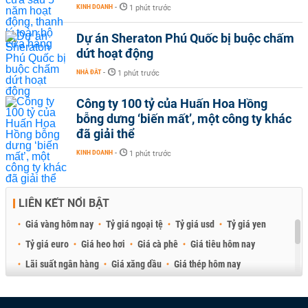
KINH DOANH
-
1 phút trước
Dự án Sheraton Phú Quốc bị buộc chấm
dứt hoạt động
NHÀ ĐẤT
-
1 phút trước
Công ty 100 tỷ của Huấn Hoa Hồng
bỗng dưng ‘biến mất’, một công ty khác
đã giải thể
KINH DOANH
-
1 phút trước
LIÊN KẾT NỔI BẬT
Giá vàng hôm nay
Tỷ giá ngoại tệ
Tỷ giá usd
Tỷ giá yen
Tỷ giá euro
Giá heo hơi
Giá cà phê
Giá tiêu hôm nay
Lãi suất ngân hàng
Giá xăng dầu
Giá thép hôm nay
Giá sầu riêng
Giá thịt heo
Giá gạo
Giá cao su
Best Retail Brokers
Diễn đàn đầu tư Việt Nam 2026