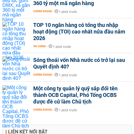
360 tỷ một mã ngân hàng
CHỨNG KHOÁN
-
1 phút trước
TOP 10 ngân hàng có tổng thu nhập
hoạt động (TOI) cao nhất nửa đầu năm
2026
TÀI CHÍNH
-
1 phút trước
Sóng thoái vốn Nhà nước có trở lại sau
Quyết định 40?
CHỨNG KHOÁN
-
1 phút trước
Một công ty quản lý quỹ sắp đổi tên
thành OCB Capital, Phó Tổng OCBS
được đề cử làm Chủ tịch
CHỨNG KHOÁN
-
1 phút trước
LIÊN KẾT NỔI BẬT