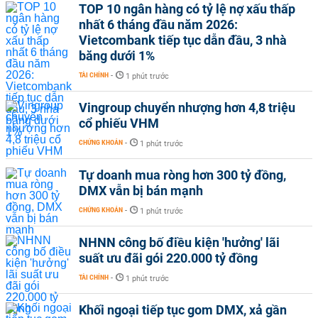
TOP 10 ngân hàng có tỷ lệ nợ xấu thấp
nhất 6 tháng đầu năm 2026:
Vietcombank tiếp tục dẫn đầu, 3 nhà
băng dưới 1%
TÀI CHÍNH
-
1 phút trước
Vingroup chuyển nhượng hơn 4,8 triệu
cổ phiếu VHM
CHỨNG KHOÁN
-
1 phút trước
Tự doanh mua ròng hơn 300 tỷ đồng,
DMX vẫn bị bán mạnh
CHỨNG KHOÁN
-
1 phút trước
NHNN công bố điều kiện 'hưởng' lãi
suất ưu đãi gói 220.000 tỷ đồng
TÀI CHÍNH
-
1 phút trước
Khối ngoại tiếp tục gom DMX, xả gần