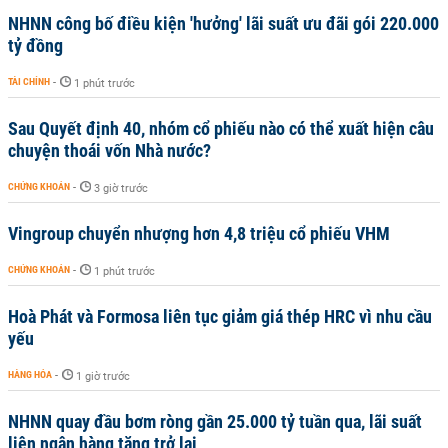
NHNN công bố điều kiện 'hưởng' lãi suất ưu đãi gói 220.000
tỷ đồng
TÀI CHÍNH
-
1 phút trước
Sau Quyết định 40, nhóm cổ phiếu nào có thể xuất hiện câu
chuyện thoái vốn Nhà nước?
CHỨNG KHOÁN
-
3 giờ trước
Vingroup chuyển nhượng hơn 4,8 triệu cổ phiếu VHM
CHỨNG KHOÁN
-
1 phút trước
Hoà Phát và Formosa liên tục giảm giá thép HRC vì nhu cầu
yếu
HÀNG HÓA
-
1 giờ trước
NHNN quay đầu bơm ròng gần 25.000 tỷ tuần qua, lãi suất
liên ngân hàng tăng trở lại