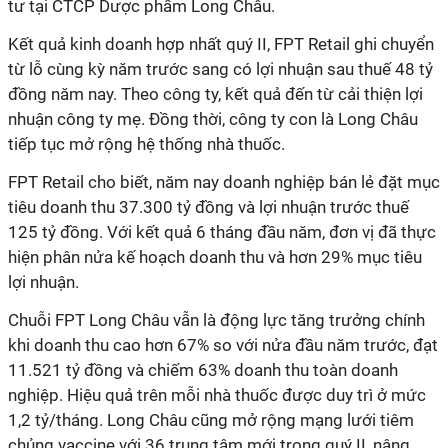
tư tại CTCP Dược phẩm Long Châu.
Kết quả kinh doanh hợp nhất quý II, FPT Retail ghi chuyển
từ lỗ cùng kỳ năm trước sang có lợi nhuận sau thuế 48 tỷ
đồng năm nay. Theo công ty, kết quả đến từ cải thiện lợi
nhuận công ty mẹ. Đồng thời, công ty con là Long Châu
tiếp tục mở rộng hệ thống nhà thuốc.
FPT Retail cho biết, năm nay doanh nghiệp bán lẻ đặt mục
tiêu doanh thu 37.300 tỷ đồng và lợi nhuận trước thuế
125 tỷ đồng. Với kết quả 6 tháng đầu năm, đơn vị đã thực
hiện phân nửa kế hoạch doanh thu và hơn 29% mục tiêu
lợi nhuận.
Chuỗi FPT Long Châu vẫn là động lực tăng trưởng chính
khi doanh thu cao hơn 67% so với nửa đầu năm trước, đạt
11.521 tỷ đồng và chiếm 63% doanh thu toàn doanh
nghiệp. Hiệu quả trên mỗi nhà thuốc được duy trì ở mức
1,2 tỷ/tháng. Long Châu cũng mở rộng mạng lưới tiêm
chủng vaccine với 36 trung tâm mới trong quý II, nâng