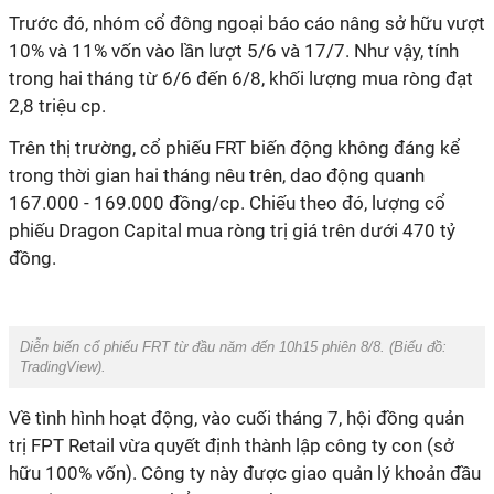
Trước đó, nhóm cổ đông ngoại báo cáo nâng sở hữu vượt
10% và 11% vốn vào lần lượt 5/6 và 17/7. Như vậy, tính
trong hai tháng từ 6/6 đến 6/8, khối lượng mua ròng đạt
2,8 triệu cp.
Trên thị trường, cổ phiếu FRT biến động không đáng kể
trong thời gian hai tháng nêu trên, dao động quanh
167.000 - 169.000 đồng/cp. Chiếu theo đó, lượng cổ
phiếu Dragon Capital mua ròng trị giá trên dưới 470 tỷ
đồng.
Diễn biến cổ phiếu FRT từ đầu năm đến 10h15 phiên 8/8.
(Biểu đồ:
TradingView).
Về tình hình hoạt động, vào cuối tháng 7, hội đồng quản
trị FPT Retail vừa quyết định thành lập công ty con (sở
hữu 100% vốn). Công ty này được giao quản lý khoản đầu