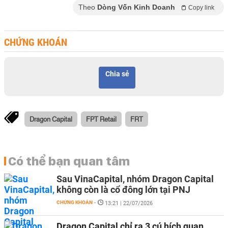
Theo
Dòng Vốn Kinh Doanh
Copy link
CHỨNG KHOÁN
Chia sẻ
Dragon Capital
FPT Retail
FRT
Có thể bạn quan tâm
Sau VinaCapital, nhóm Dragon Capital
không còn là cổ đông lớn tại PNJ
CHỨNG KHOÁN
-
13:21 | 22/07/2026
Dragon Capital chỉ ra 3 cú hích quan