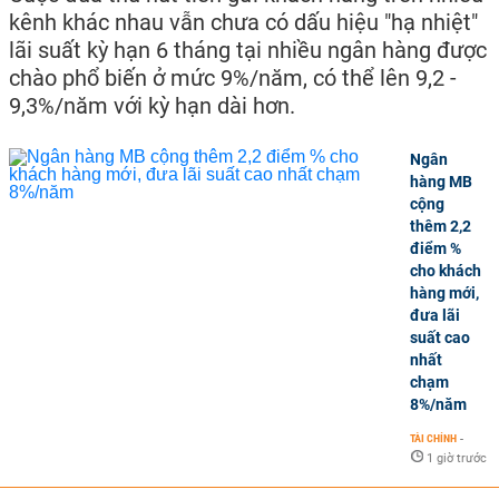
kênh khác nhau vẫn chưa có dấu hiệu "hạ nhiệt"
lãi suất kỳ hạn 6 tháng tại nhiều ngân hàng được
chào phổ biến ở mức 9%/năm, có thể lên 9,2 -
9,3%/năm với kỳ hạn dài hơn.
Ngân
hàng MB
cộng
thêm 2,2
điểm %
cho khách
hàng mới,
đưa lãi
suất cao
nhất
chạm
8%/năm
TÀI CHÍNH
-
1 giờ trước