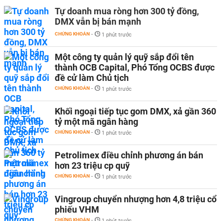
Tự doanh mua ròng hơn 300 tỷ đồng,
DMX vẫn bị bán mạnh
CHỨNG KHOÁN
-
1 phút trước
Một công ty quản lý quỹ sắp đổi tên
thành OCB Capital, Phó Tổng OCBS được
đề cử làm Chủ tịch
CHỨNG KHOÁN
-
1 phút trước
Khối ngoại tiếp tục gom DMX, xả gần 360
tỷ một mã ngân hàng
CHỨNG KHOÁN
-
1 phút trước
Petrolimex điều chỉnh phương án bán
hơn 23 triệu cp quỹ
CHỨNG KHOÁN
-
1 phút trước
Vingroup chuyển nhượng hơn 4,8 triệu cổ
phiếu VHM
CHỨNG KHOÁN
-
1 phút trước