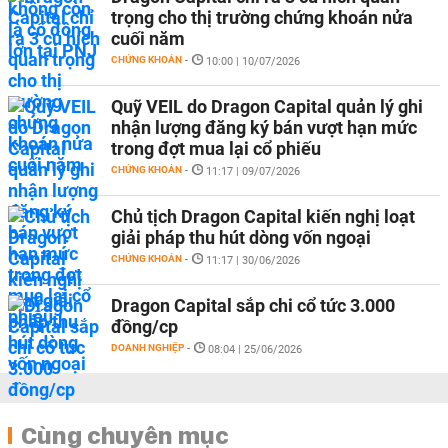
trọng cho thị trường chứng khoán nửa
cuối năm
CHỨNG KHOÁN
-
10:00 | 10/07/2026
Quỹ VEIL do Dragon Capital quản lý ghi
nhận lượng đăng ký bán vượt hạn mức
trong đợt mua lại cổ phiếu
CHỨNG KHOÁN
-
11:17 | 09/07/2026
Chủ tịch Dragon Capital kiến nghị loạt
giải pháp thu hút dòng vốn ngoại
CHỨNG KHOÁN
-
11:17 | 30/06/2026
Dragon Capital sắp chi cổ tức 3.000
đồng/cp
DOANH NGHIỆP
-
08:04 | 25/06/2026
Cùng chuyên mục