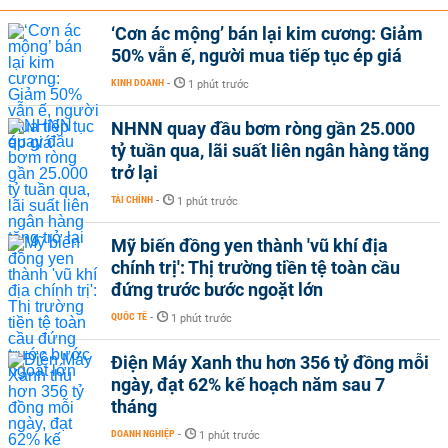
‘Cơn ác mộng’ bán lại kim cương: Giảm
50% vẫn ế, người mua tiếp tục ép giá
KINH DOANH
-
1 phút trước
NHNN quay đầu bơm ròng gần 25.000
tỷ tuần qua, lãi suất liên ngân hàng tăng
trở lại
TÀI CHÍNH
-
1 phút trước
Mỹ biến đồng yen thành 'vũ khí địa
chính trị': Thị trường tiền tệ toàn cầu
đứng trước bước ngoặt lớn
QUỐC TẾ
-
1 phút trước
Điện Máy Xanh thu hơn 356 tỷ đồng mỗi
ngày, đạt 62% kế hoạch năm sau 7
tháng
DOANH NGHIỆP
-
1 phút trước