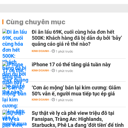
Cùng chuyên mục
Đi ăn lẩu 69K, cuối cùng hóa đơn hết
500K: Khách hàng đã bị dẫn dụ bởi ‘bẫy’
quảng cáo giá rẻ thế nào?
KINH DOANH
-
1 phút trước
iPhone 17 có thể tăng giá tuần này
KINH DOANH
-
1 phút trước
‘Cơn ác mộng’ bán lại kim cương: Giảm
50% vẫn ế, người mua tiếp tục ép giá
KINH DOANH
-
1 phút trước
Sự thật về ly cà phê view triệu đô tại
Fansipan, Tràng An: Highlands,
Starbucks, Phê La đang 'đốt tiền' để tính