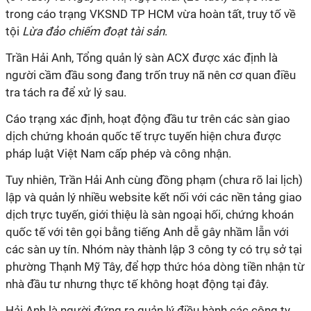
trong cáo trạng VKSND TP HCM vừa hoàn tất, truy tố về
tội
Lừa đảo chiếm đoạt tài sản
.
Trần Hải Anh, Tổng quản lý sàn ACX được xác định là
người cầm đầu song đang trốn truy nã nên cơ quan điều
tra tách ra để xử lý sau.
Cáo trạng xác định, hoạt động đầu tư trên các sàn giao
dịch chứng khoán quốc tế trực tuyến hiện chưa được
pháp luật Việt Nam cấp phép và công nhận.
Tuy nhiên, Trần Hải Anh cùng đồng phạm (chưa rõ lai lịch)
lập và quản lý nhiều website kết nối với các nền tảng giao
dịch trực tuyến, giới thiệu là sàn ngoại hối, chứng khoán
quốc tế với tên gọi bằng tiếng Anh dễ gây nhầm lẫn với
các sàn uy tín. Nhóm này thành lập 3 công ty có trụ sở tại
phường Thạnh Mỹ Tây, để hợp thức hóa dòng tiền nhận từ
nhà đầu tư nhưng thực tế không hoạt động tại đây.
Hải Anh là người đứng ra quản lý điều hành các công ty