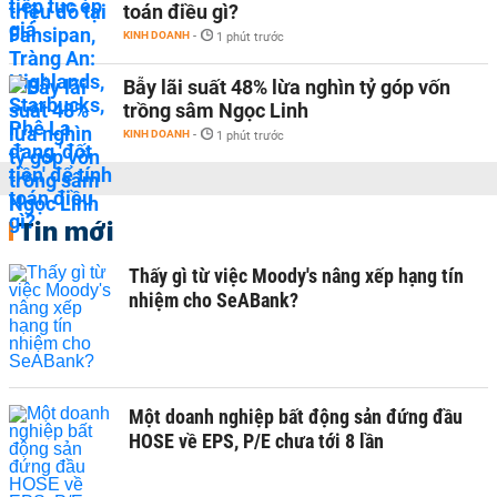
toán điều gì?
KINH DOANH
-
1 phút trước
Bẫy lãi suất 48% lừa nghìn tỷ góp vốn
trồng sâm Ngọc Linh
KINH DOANH
-
1 phút trước
Tin mới
Thấy gì từ việc Moody's nâng xếp hạng tín
nhiệm cho SeABank?
Một doanh nghiệp bất động sản đứng đầu
HOSE về EPS, P/E chưa tới 8 lần