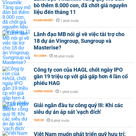
bò thêm 8.000 con, đã chốt giá nguyên
liệu đến tháng 11
DOANH NGHIỆP
-
1 phút trước
Lãnh đạo MB nói gì về việc tài trợ cho
18 dự án Vingroup, Sungroup và
Masterise?
TÀI CHÍNH
-
38 phút trước
Công ty con của HAGL chốt ngày IPO
gần 19 triệu cp với giá gấp hơn 4 lần cổ
phiếu HAG
CHỨNG KHOÁN
-
1 phút trước
Giải ngân đầu tư công quý III: Khi các
siêu dự án áp sát 'vạch đích'
THỜI SỰ
-
8 phút trước
Việt Nam muốn phát triển quỹ hưu trí: