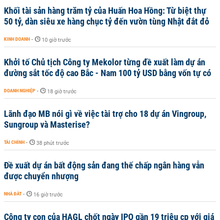
Khối tài sản hàng trăm tỷ của Huấn Hoa Hồng: Từ biệt thự
50 tỷ, dàn siêu xe hàng chục tỷ đến vườn tùng Nhật đắt đỏ
KINH DOANH
-
10 giờ trước
Khởi tố Chủ tịch Công ty Mekolor từng đề xuất làm dự án
đường sắt tốc độ cao Bắc - Nam 100 tỷ USD bằng vốn tự có
DOANH NGHIỆP
-
18 giờ trước
Lãnh đạo MB nói gì về việc tài trợ cho 18 dự án Vingroup,
Sungroup và Masterise?
TÀI CHÍNH
-
38 phút trước
Đề xuất dự án bất động sản đang thế chấp ngân hàng vẫn
được chuyển nhượng
NHÀ ĐẤT
-
16 giờ trước
Công ty con của HAGL chốt ngày IPO gần 19 triệu cp với giá