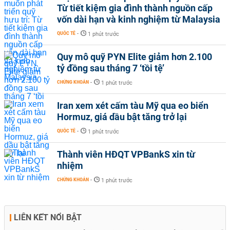
Từ tiết kiệm gia đình thành nguồn cấp
vốn dài hạn và kinh nghiệm từ Malaysia
QUỐC TẾ
-
1 phút trước
Quy mô quỹ PYN Elite giảm hơn 2.100
tỷ đồng sau tháng 7 ‘tồi tệ’
CHỨNG KHOÁN
-
1 phút trước
Iran xem xét cấm tàu Mỹ qua eo biển
Hormuz, giá dầu bật tăng trở lại
QUỐC TẾ
-
1 phút trước
Thành viên HĐQT VPBankS xin từ
nhiệm
CHỨNG KHOÁN
-
1 phút trước
LIÊN KẾT NỔI BẬT