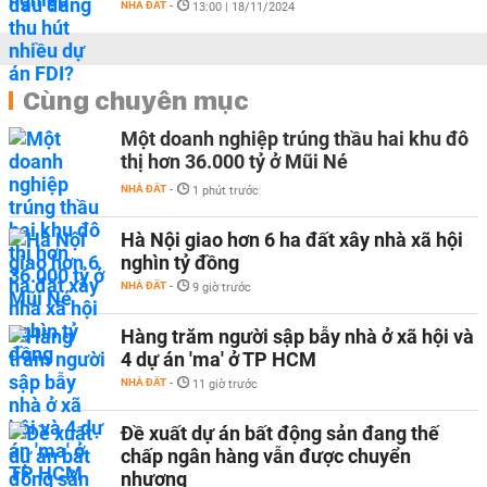
NHÀ ĐẤT
-
13:00 | 18/11/2024
Cùng chuyên mục
Một doanh nghiệp trúng thầu hai khu đô
thị hơn 36.000 tỷ ở Mũi Né
NHÀ ĐẤT
-
1 phút trước
Hà Nội giao hơn 6 ha đất xây nhà xã hội
nghìn tỷ đồng
NHÀ ĐẤT
-
9 giờ trước
Hàng trăm người sập bẫy nhà ở xã hội và
4 dự án 'ma' ở TP HCM
NHÀ ĐẤT
-
11 giờ trước
Đề xuất dự án bất động sản đang thế
chấp ngân hàng vẫn được chuyển
nhượng