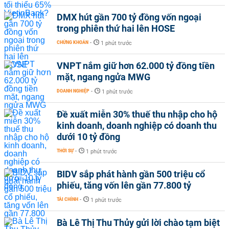
DMX hút gần 700 tỷ đồng vốn ngoại
trong phiên thứ hai lên HOSE
CHỨNG KHOÁN
-
1 phút trước
VNPT nắm giữ hơn 62.000 tỷ đồng tiền
mặt, ngang ngửa MWG
DOANH NGHIỆP
-
1 phút trước
Đề xuất miễn 30% thuế thu nhập cho hộ
kinh doanh, doanh nghiệp có doanh thu
dưới 10 tỷ đồng
THỜI SỰ
-
1 phút trước
BIDV sắp phát hành gần 500 triệu cổ
phiếu, tăng vốn lên gần 77.800 tỷ
TÀI CHÍNH
-
1 phút trước
Bà Lê Thị Thu Thủy gửi lời chào tạm biệt