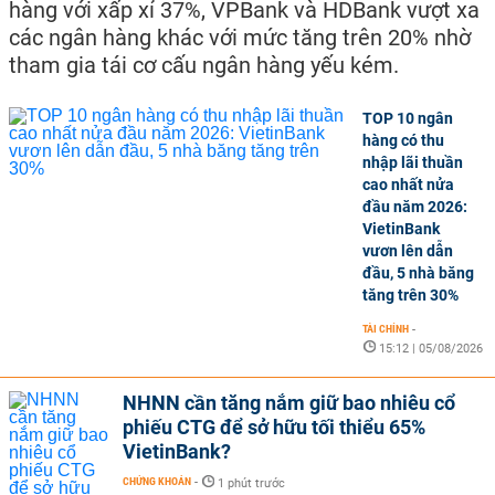
hàng với xấp xỉ 37%, VPBank và HDBank vượt xa
các ngân hàng khác với mức tăng trên 20% nhờ
tham gia tái cơ cấu ngân hàng yếu kém.
TOP 10 ngân
hàng có thu
nhập lãi thuần
cao nhất nửa
đầu năm 2026:
VietinBank
vươn lên dẫn
đầu, 5 nhà băng
tăng trên 30%
TÀI CHÍNH
-
15:12 | 05/08/2026
NHNN cần tăng nắm giữ bao nhiêu cổ
phiếu CTG để sở hữu tối thiểu 65%
VietinBank?
CHỨNG KHOÁN
-
1 phút trước