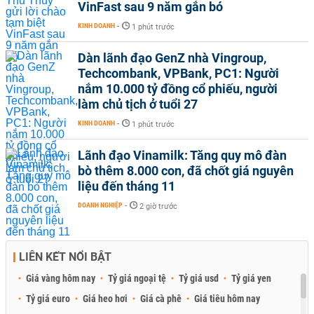
VinFast sau 9 năm gắn bó
KINH DOANH
-
1 phút trước
Dàn lãnh đạo GenZ nhà Vingroup,
Techcombank, VPBank, PC1: Người
nắm 10.000 tỷ đồng cổ phiếu, người
làm chủ tịch ở tuổi 27
KINH DOANH
-
1 phút trước
Lãnh đạo Vinamilk: Tăng quy mô đàn
bò thêm 8.000 con, đã chốt giá nguyên
liệu đến tháng 11
DOANH NGHIỆP
-
2 giờ trước
LIÊN KẾT NỔI BẬT
Giá vàng hôm nay
Tỷ giá ngoại tệ
Tỷ giá usd
Tỷ giá yen
Tỷ giá euro
Giá heo hơi
Giá cà phê
Giá tiêu hôm nay