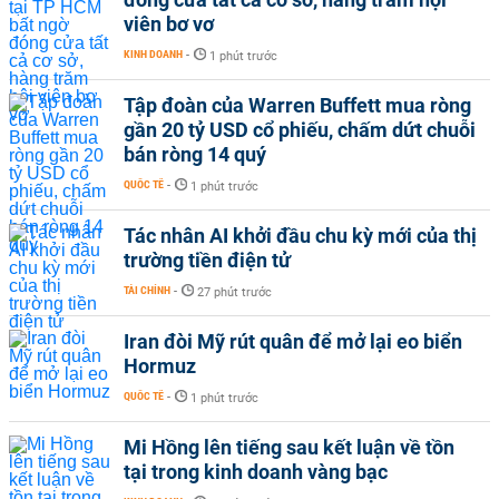
viên bơ vơ
KINH DOANH
-
1 phút trước
Tập đoàn của Warren Buffett mua ròng
gần 20 tỷ USD cổ phiếu, chấm dứt chuỗi
bán ròng 14 quý
QUỐC TẾ
-
1 phút trước
Tác nhân AI khởi đầu chu kỳ mới của thị
trường tiền điện tử
TÀI CHÍNH
-
27 phút trước
Iran đòi Mỹ rút quân để mở lại eo biển
Hormuz
QUỐC TẾ
-
1 phút trước
Mi Hồng lên tiếng sau kết luận về tồn
tại trong kinh doanh vàng bạc