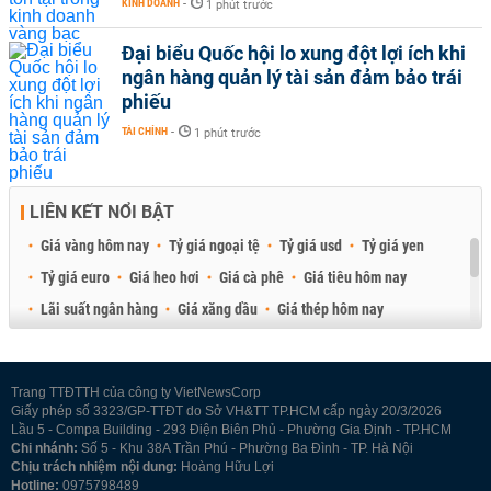
KINH DOANH
-
1 phút trước
Đại biểu Quốc hội lo xung đột lợi ích khi
ngân hàng quản lý tài sản đảm bảo trái
phiếu
TÀI CHÍNH
-
1 phút trước
LIÊN KẾT NỔI BẬT
Giá vàng hôm nay
Tỷ giá ngoại tệ
Tỷ giá usd
Tỷ giá yen
Tỷ giá euro
Giá heo hơi
Giá cà phê
Giá tiêu hôm nay
Lãi suất ngân hàng
Giá xăng dầu
Giá thép hôm nay
Giá sầu riêng
Giá thịt heo
Giá gạo
Giá cao su
Best Retail Brokers
Diễn đàn đầu tư Việt Nam 2026
Trang TTĐTTH của công ty VietNewsCorp
Giấy phép số 3323/GP-TTĐT do Sở VH&TT TP.HCM cấp ngày 20/3/2026
Lầu 5 - Compa Building - 293 Điện Biên Phủ - Phường Gia Định - TP.HCM
Chi nhánh:
Số 5 - Khu 38A Trần Phú - Phường Ba Đình - TP. Hà Nội
Chịu trách nhiệm nội dung:
Hoàng Hữu Lợi
Hotline:
0975798489