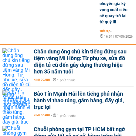
chuyên gia kỳ
vọng xuất siêu
sẽ quay trở lại
từ quý III
THỜI SỰ
-
16:54 | 07/05/2026
Chân dung ông chủ kín tiếng đứng sau
tiệm vàng Mi Hồng: Từ phụ xe, sửa đồ
điện tử cũ đến gây dựng thương hiệu
hơn 35 năm tuổi
KINH DOANH
-
1 phút trước
Bảo Tín Mạnh Hải lên tiếng phủ nhận
hành vi thao túng, găm hàng, đẩy giá,
trục lợi
KINH DOANH
-
1 phút trước
Chuỗi phòng gym tại TP HCM bất ngờ
đóng cửa tất cả cơ sở, hàng trăm hội