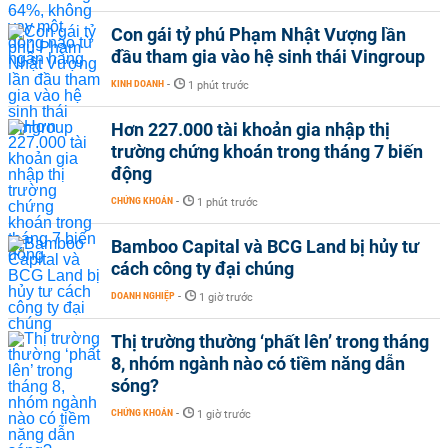
Con gái tỷ phú Phạm Nhật Vượng lần
đầu tham gia vào hệ sinh thái Vingroup
KINH DOANH
-
1 phút trước
Hơn 227.000 tài khoản gia nhập thị
trường chứng khoán trong tháng 7 biến
động
CHỨNG KHOÁN
-
1 phút trước
Bamboo Capital và BCG Land bị hủy tư
cách công ty đại chúng
DOANH NGHIỆP
-
1 giờ trước
Thị trường thường ‘phất lên’ trong tháng
8, nhóm ngành nào có tiềm năng dẫn
sóng?
CHỨNG KHOÁN
-
1 giờ trước