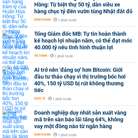
Hồng: Từ biệt thự 50 tỷ, dàn siêu xe
hàng chục tỷ đến vườn tùng Nhật đắt đỏ
KINH DOANH
-
1 phút trước
Tổng Giám đốc MB: Tự tin hoàn thành
kế hoạch lợi nhuận năm, có thể đạt mốc
40.000 tỷ nếu tình hình thuận lợi
TÀI CHÍNH
-
1 phút trước
AI trở nên 'đáng sợ' hơn Bitcoin: Giới
đầu tư tháo chạy vì thị trường bốc hơi
40%, 150 tỷ USD bị rút không thương
tiếc
QUỐC TẾ
-
1 phút trước
Doanh nghiệp duy nhất sản xuất vàng
mã trên sàn báo lãi tăng 64%, không
vay một đồng nào từ ngân hàng
KINH DOANH
-
1 phút trước