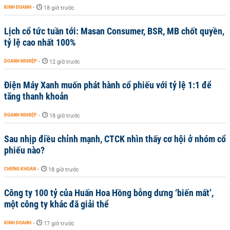
KINH DOANH
-
18 giờ trước
Lịch cổ tức tuần tới: Masan Consumer, BSR, MB chốt quyền,
tỷ lệ cao nhất 100%
DOANH NGHIỆP
-
12 giờ trước
Điện Máy Xanh muốn phát hành cổ phiếu với tỷ lệ 1:1 để
tăng thanh khoản
DOANH NGHIỆP
-
18 giờ trước
Sau nhịp điều chỉnh mạnh, CTCK nhìn thấy cơ hội ở nhóm cổ
phiếu nào?
CHỨNG KHOÁN
-
18 giờ trước
Công ty 100 tỷ của Huấn Hoa Hồng bỗng dưng ‘biến mất’,
một công ty khác đã giải thể
KINH DOANH
-
17 giờ trước