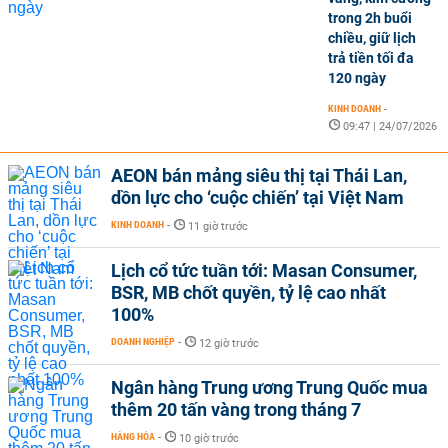
trong 2h buổi
chiều, giữ lịch
trả tiền tối đa
120 ngày
KINH DOANH
-
09:47 | 24/07/2026
AEON bán mảng siêu thị tại Thái Lan,
dồn lực cho ‘cuộc chiến’ tại Việt Nam
KINH DOANH
-
11 giờ trước
Lịch cổ tức tuần tới: Masan Consumer,
BSR, MB chốt quyền, tỷ lệ cao nhất
100%
DOANH NGHIỆP
-
12 giờ trước
Ngân hàng Trung ương Trung Quốc mua
thêm 20 tấn vàng trong tháng 7
HÀNG HÓA
-
10 giờ trước