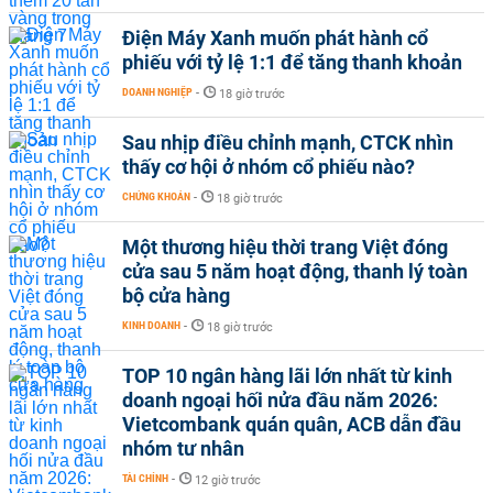
Điện Máy Xanh muốn phát hành cổ
phiếu với tỷ lệ 1:1 để tăng thanh khoản
DOANH NGHIỆP
-
18 giờ trước
Sau nhịp điều chỉnh mạnh, CTCK nhìn
thấy cơ hội ở nhóm cổ phiếu nào?
CHỨNG KHOÁN
-
18 giờ trước
Một thương hiệu thời trang Việt đóng
cửa sau 5 năm hoạt động, thanh lý toàn
bộ cửa hàng
KINH DOANH
-
18 giờ trước
TOP 10 ngân hàng lãi lớn nhất từ kinh
doanh ngoại hối nửa đầu năm 2026:
Vietcombank quán quân, ACB dẫn đầu
nhóm tư nhân
TÀI CHÍNH
-
12 giờ trước