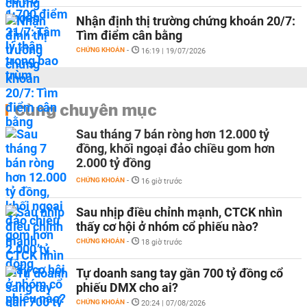
Nhận định thị trường chứng khoán 20/7:
Tìm điểm cân bằng
CHỨNG KHOÁN
-
16:19 | 19/07/2026
Cùng chuyên mục
Sau tháng 7 bán ròng hơn 12.000 tỷ
đồng, khối ngoại đảo chiều gom hơn
2.000 tỷ đồng
CHỨNG KHOÁN
-
16 giờ trước
Sau nhịp điều chỉnh mạnh, CTCK nhìn
thấy cơ hội ở nhóm cổ phiếu nào?
CHỨNG KHOÁN
-
18 giờ trước
Tự doanh sang tay gần 700 tỷ đồng cổ
phiếu DMX cho ai?
CHỨNG KHOÁN
-
20:24 | 07/08/2026