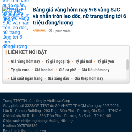
Bảng giá vàng hôm nay 9/8 vàng SJC
và nhẫn tròn leo dốc, nữ trang tăng tới 6
triệu đồng/lượng
HÀNG HÓA
-
1 phút trước
LIÊN KẾT NỔI BẬT
Giá vàng hôm nay
Tỷ giá ngoại tệ
Tỷ giá usd
Tỷ giá yen
Tỷ giá euro
Giá heo hơi
Giá cà phê
Giá tiêu hôm nay
Lãi suất ngân hàng
Giá xăng dầu
Giá thép hôm nay
Giá sầu riêng
Giá thịt heo
Giá gạo
Giá cao su
Best Retail Brokers
Diễn đàn đầu tư Việt Nam 2026
Trang TTĐTTH của công ty VietNewsCorp
Giấy phép số 3323/GP-TTĐT do Sở VH&TT TP.HCM cấp ngày 20/3/2026
Lầu 5 - Compa Building - 293 Điện Biên Phủ - Phường Gia Định - TP.HCM
Chi nhánh:
Số 5 - Khu 38A Trần Phú - Phường Ba Đình - TP. Hà Nội
Chịu trách nhiệm nội dung:
Hoàng Hữu Lợi
Hotline:
0975798489
Email:
info@vietnambiz.vn