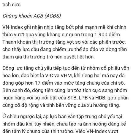
tích cực.
Chứng khoán ACB (ACBS)
VN-Index ghi nhận nhịp tăng bứt phá mạnh mẽ khi chính
thức vượt qua vùng kháng cự quan trọng 1.900 điểm.
Thanh khoản thị trường tăng vọt so với các phiên trước,
cho thấy lực cầu đang chiếm ưu thế áp đảo và dòng tiền
tham gia thị trường trở nên quyết liệt hơn.
Động lực tăng chủ yếu tiếp tục đến từ nhóm cổ phiếu vốn
hóa lớn, đặc biệt là VIC và VHM, khi riêng hai mã này đã
đóng góp hơn 17 điểm vào mức tăng chung của chỉ số.
Bên cạnh đó, dòng tiền cũng lan tỏa tích cực sang nhóm
ngân hàng với sự nổi bật của STB, LPB và HDB, góp phần
củng cố độ rộng và tính bền vững của xu hướng tăng.
Ở chiều ngược lại, áp lực bán vẫn tập trung chủ yếu tại
nhóm dầu khí, tuy nhiên, chưa tạo ra ảnh hưởng đáng kể
đến tâm lý chung của thị trường. Việc VN-Index vượt