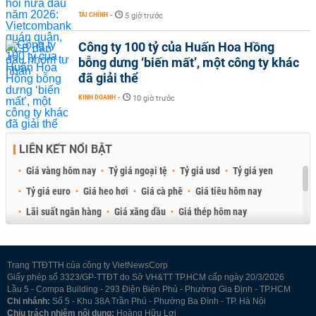
TÀI CHÍNH
-
5 giờ trước
Công ty 100 tỷ của Huấn Hoa Hồng
bỗng dưng ‘biến mất’, một công ty khác
đã giải thể
KINH DOANH
-
10 giờ trước
LIÊN KẾT NỔI BẬT
Giá vàng hôm nay
Tỷ giá ngoại tệ
Tỷ giá usd
Tỷ giá yen
Tỷ giá euro
Giá heo hơi
Giá cà phê
Giá tiêu hôm nay
Lãi suất ngân hàng
Giá xăng dầu
Giá thép hôm nay
Giá sầu riêng
Giá thịt heo
Giá gạo
Giá cao su
Best Retail Brokers
Diễn đàn đầu tư Việt Nam 2026
Trang TTĐTTH của công ty VietNewsCorp
Giấy phép số 3323/GP-TTĐT do Sở VH&TT TP.HCM cấp ngày 20/3/2026
Lầu 5 - Compa Building - 293 Điện Biên Phủ - Phường Gia Định - TP.HCM
Chi nhánh:
Số 5 - Khu 38A Trần Phú - Phường Ba Đình - TP. Hà Nội
Chịu trách nhiệm nội dung:
Hoàng Hữu Lợi