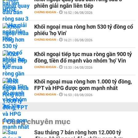
phiên giải ngân liên tiếp
CHỨNG KHOÁN
-
16:52 | 06/08/2026
Khối ngoại mua ròng hơn 530 tỷ đồng cổ
phiếu 'họ Vin'
CHỨNG KHOÁN
-
16:21 | 05/08/2026
Khối ngoại tiếp tục mua ròng gần 900 tỷ
đồng, tiền đổ mạnh vào nhóm 'họ' Vin
CHỨNG KHOÁN
-
15:33 | 04/08/2026
Khối ngoại mua ròng hơn 1.000 tỷ đồng,
FPT và HPG được gom mạnh nhất
CHỨNG KHOÁN
-
16:53 | 03/08/2026
Cùng chuyên mục
Sau tháng 7 bán ròng hơn 12.000 tỷ