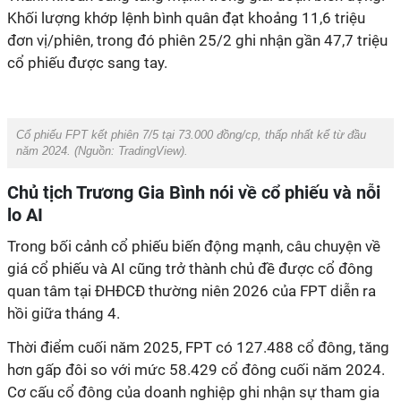
Khối lượng khớp lệnh bình quân đạt khoảng 11,6 triệu
đơn vị/phiên, trong đó phiên 25/2 ghi nhận gần 47,7 triệu
cổ phiếu được sang tay.
Cổ phiếu FPT kết phiên 7/5 tại 73.000 đồng/cp, thấp nhất kể từ đầu
năm 2024. (Nguồn: TradingView).
Chủ tịch Trương Gia Bình nói về cổ phiếu và nỗi
lo AI
Trong bối cảnh cổ phiếu biến động mạnh, câu chuyện về
giá cổ phiếu và AI cũng trở thành chủ đề được cổ đông
quan tâm tại ĐHĐCĐ thường niên 2026 của FPT diễn ra
hồi giữa tháng 4.
Thời điểm cuối năm 2025, FPT có 127.488 cổ đông, tăng
hơn gấp đôi so với mức 58.429 cổ đông cuối năm 2024.
Cơ cấu cổ đông của doanh nghiệp ghi nhận sự tham gia