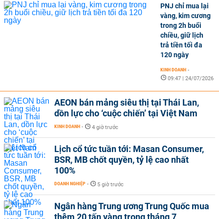
PNJ chỉ mua lại
vàng, kim cương
trong 2h buổi
chiều, giữ lịch
trả tiền tối đa
120 ngày
KINH DOANH
-
09:47 | 24/07/2026
AEON bán mảng siêu thị tại Thái Lan,
dồn lực cho ‘cuộc chiến’ tại Việt Nam
KINH DOANH
-
4 giờ trước
Lịch cổ tức tuần tới: Masan Consumer,
BSR, MB chốt quyền, tỷ lệ cao nhất
100%
DOANH NGHIỆP
-
5 giờ trước
Ngân hàng Trung ương Trung Quốc mua
thêm 20 tấn vàng trong tháng 7