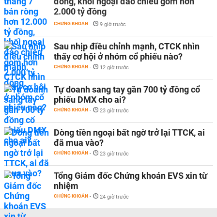
đồng, khối ngoại đảo chiều gom hơn
2.000 tỷ đồng
CHỨNG KHOÁN
-
9 giờ trước
Sau nhịp điều chỉnh mạnh, CTCK nhìn
thấy cơ hội ở nhóm cổ phiếu nào?
CHỨNG KHOÁN
-
12 giờ trước
Tự doanh sang tay gần 700 tỷ đồng cổ
phiếu DMX cho ai?
CHỨNG KHOÁN
-
23 giờ trước
Dòng tiền ngoại bất ngờ trở lại TTCK, ai
đã mua vào?
CHỨNG KHOÁN
-
23 giờ trước
Tổng Giám đốc Chứng khoán EVS xin từ
nhiệm
CHỨNG KHOÁN
-
24 giờ trước