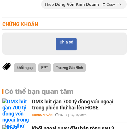
Theo
Dòng Vốn Kinh Doanh
Copy link
CHỨNG KHOÁN
Chia sẻ
khối ngoại
FPT
Trương Gia Bình
Có thể bạn quan tâm
DMX hút gần 700 tỷ đồng vốn ngoại
trong phiên thứ hai lên HOSE
CHỨNG KHOÁN
-
16:37 | 07/08/2026
Khối ngoại quay đầu bán ròng sau 3