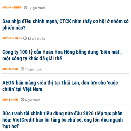
DOANH NGHIỆP
-
12 giờ trước
Sau nhịp điều chỉnh mạnh, CTCK nhìn thấy cơ hội ở nhóm cổ
phiếu nào?
CHỨNG KHOÁN
-
12 giờ trước
Công ty 100 tỷ của Huấn Hoa Hồng bỗng dưng ‘biến mất’,
một công ty khác đã giải thể
KINH DOANH
-
10 giờ trước
AEON bán mảng siêu thị tại Thái Lan, dồn lực cho ‘cuộc
chiến’ tại Việt Nam
KINH DOANH
-
4 giờ trước
Bức tranh tài chính tiêu dùng nửa đầu 2026 tiếp tục phân
hóa: VietCredit báo lãi tăng ba chữ số, ông lớn đầu ngành
'hụt hơi'