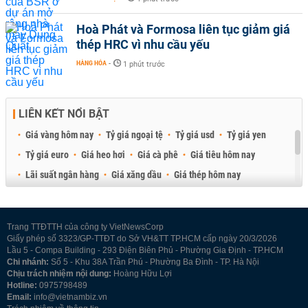
Hoà Phát và Formosa liên tục giảm giá
thép HRC vì nhu cầu yếu
HÀNG HÓA
-
1 phút trước
LIÊN KẾT NỔI BẬT
Giá vàng hôm nay
Tỷ giá ngoại tệ
Tỷ giá usd
Tỷ giá yen
Tỷ giá euro
Giá heo hơi
Giá cà phê
Giá tiêu hôm nay
Lãi suất ngân hàng
Giá xăng dầu
Giá thép hôm nay
Giá sầu riêng
Giá thịt heo
Giá gạo
Giá cao su
Best Retail Brokers
Diễn đàn đầu tư Việt Nam 2026
Trang TTĐTTH của công ty VietNewsCorp
Giấy phép số 3323/GP-TTĐT do Sở VH&TT TP.HCM cấp ngày 20/3/2026
Lầu 5 - Compa Building - 293 Điện Biên Phủ - Phường Gia Định - TP.HCM
Chi nhánh:
Số 5 - Khu 38A Trần Phú - Phường Ba Đình - TP. Hà Nội
Chịu trách nhiệm nội dung:
Hoàng Hữu Lợi
Hotline:
0975798489
Email:
info@vietnambiz.vn