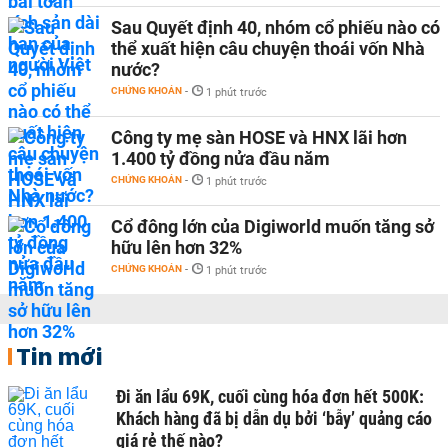
Sau Quyết định 40, nhóm cổ phiếu nào có
thể xuất hiện câu chuyện thoái vốn Nhà
nước?
CHỨNG KHOÁN
-
1 phút trước
Công ty mẹ sàn HOSE và HNX lãi hơn
1.400 tỷ đồng nửa đầu năm
CHỨNG KHOÁN
-
1 phút trước
Cổ đông lớn của Digiworld muốn tăng sở
hữu lên hơn 32%
CHỨNG KHOÁN
-
1 phút trước
Tin mới
Đi ăn lẩu 69K, cuối cùng hóa đơn hết 500K:
Khách hàng đã bị dẫn dụ bởi ‘bẫy’ quảng cáo
giá rẻ thế nào?