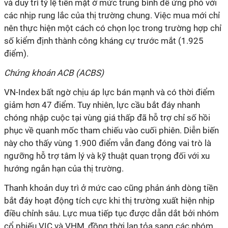
và duy trì tỷ lệ tiền mặt ở mức trung bình để ứng phó với
các nhịp rung lắc của thị trường chung. Việc mua mới chỉ
nên thực hiện một cách có chọn lọc trong trường hợp chỉ
số kiểm định thành công kháng cự trước mắt (1.925
điểm).
Chứng khoán ACB (ACBS)
VN-Index bất ngờ chịu áp lực bán mạnh và có thời điểm
giảm hơn 47 điểm. Tuy nhiên, lực cầu bắt đáy nhanh
chóng nhập cuộc tại vùng giá thấp đã hỗ trợ chỉ số hồi
phục về quanh mốc tham chiếu vào cuối phiên. Diễn biến
này cho thấy vùng 1.900 điểm vẫn đang đóng vai trò là
ngưỡng hỗ trợ tâm lý và kỹ thuật quan trọng đối với xu
hướng ngắn hạn của thị trường.
Thanh khoản duy trì ở mức cao cũng phản ánh dòng tiền
bắt đáy hoạt động tích cực khi thị trường xuất hiện nhịp
điều chỉnh sâu. Lực mua tiếp tục được dẫn dắt bởi nhóm
cổ phiếu VIC và VHM, đồng thời lan tỏa sang các nhóm