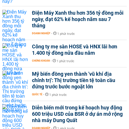
Điện Máy Xanh thu hơn 356 tỷ đồng mỗi
ngày, đạt 62% kế hoạch năm sau 7
tháng
DOANH NGHIỆP
-
1 phút trước
Công ty mẹ sàn HOSE và HNX lãi hơn
1.400 tỷ đồng nửa đầu năm
CHỨNG KHOÁN
-
1 phút trước
Mỹ biến đồng yen thành 'vũ khí địa
chính trị': Thị trường tiền tệ toàn cầu
đứng trước bước ngoặt lớn
QUỐC TẾ
-
1 phút trước
Diễn biến mới trong kế hoạch huy động
600 triệu USD của BSR ở dự án mở rộng
nhà máy Dung Quất
DOANH NGHIỆP
-
1 phút trước