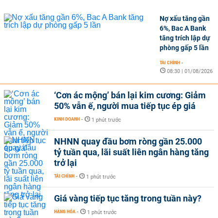
Nợ xấu tăng gần
6%, Bac A Bank
tăng trích lập dự
phòng gấp 5 lần
TÀI CHÍNH
-
08:30 | 01/08/2026
‘Cơn ác mộng’ bán lại kim cương: Giảm
50% vẫn ế, người mua tiếp tục ép giá
KINH DOANH
-
1 phút trước
NHNN quay đầu bơm ròng gần 25.000
tỷ tuần qua, lãi suất liên ngân hàng tăng
trở lại
TÀI CHÍNH
-
1 phút trước
Giá vàng tiếp tục tăng trong tuần này?
HÀNG HÓA
-
1 phút trước