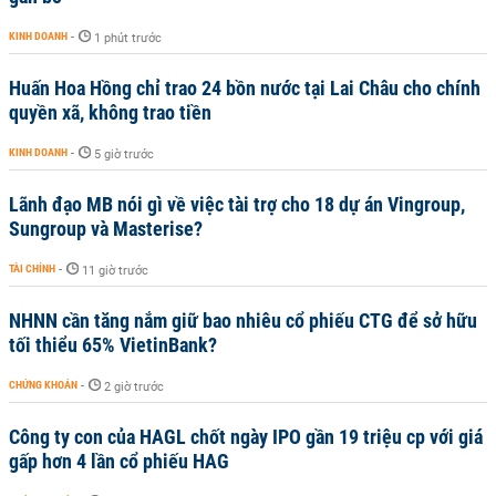
KINH DOANH
-
1 phút trước
Huấn Hoa Hồng chỉ trao 24 bồn nước tại Lai Châu cho chính
quyền xã, không trao tiền
KINH DOANH
-
5 giờ trước
Lãnh đạo MB nói gì về việc tài trợ cho 18 dự án Vingroup,
Sungroup và Masterise?
TÀI CHÍNH
-
11 giờ trước
NHNN cần tăng nắm giữ bao nhiêu cổ phiếu CTG để sở hữu
tối thiểu 65% VietinBank?
CHỨNG KHOÁN
-
2 giờ trước
Công ty con của HAGL chốt ngày IPO gần 19 triệu cp với giá
gấp hơn 4 lần cổ phiếu HAG