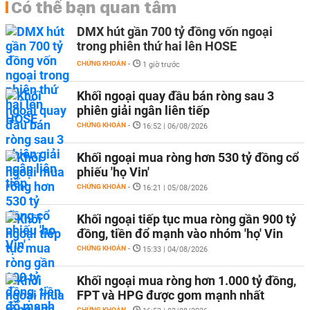
Có thể bạn quan tâm
DMX hút gần 700 tỷ đồng vốn ngoại
trong phiên thứ hai lên HOSE
CHỨNG KHOÁN
-
1 giờ trước
Khối ngoại quay đầu bán ròng sau 3
phiên giải ngân liên tiếp
CHỨNG KHOÁN
-
16:52 | 06/08/2026
Khối ngoại mua ròng hơn 530 tỷ đồng cổ
phiếu 'họ Vin'
CHỨNG KHOÁN
-
16:21 | 05/08/2026
Khối ngoại tiếp tục mua ròng gần 900 tỷ
đồng, tiền đổ mạnh vào nhóm 'họ' Vin
CHỨNG KHOÁN
-
15:33 | 04/08/2026
Khối ngoại mua ròng hơn 1.000 tỷ đồng,
FPT và HPG được gom mạnh nhất
CHỨNG KHOÁN