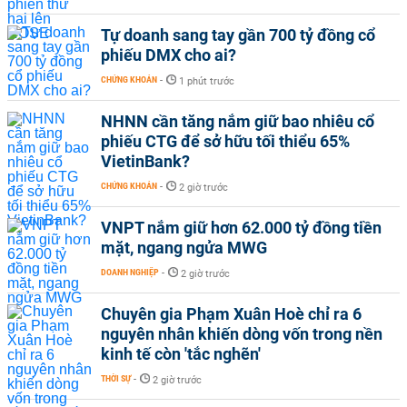
Tự doanh sang tay gần 700 tỷ đồng cổ
phiếu DMX cho ai?
CHỨNG KHOÁN
-
1 phút trước
NHNN cần tăng nắm giữ bao nhiêu cổ
phiếu CTG để sở hữu tối thiểu 65%
VietinBank?
CHỨNG KHOÁN
-
2 giờ trước
VNPT nắm giữ hơn 62.000 tỷ đồng tiền
mặt, ngang ngửa MWG
DOANH NGHIỆP
-
2 giờ trước
Chuyên gia Phạm Xuân Hoè chỉ ra 6
nguyên nhân khiến dòng vốn trong nền
kinh tế còn 'tắc nghẽn'
THỜI SỰ
-
2 giờ trước