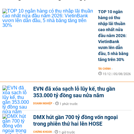
TOP 10 ngân
hàng có thu
nhập lãi thuần
cao nhất nửa
đầu năm 2026:
VietinBank
vươn lên dẫn
đầu, 5 nhà băng
tăng trên 30%
TÀI CHÍNH
-
15:12 | 05/08/2026
EVN đã xóa sạch lỗ lũy kế, thu gần
353.000 tỷ đồng sau nửa năm
DOANH NGHIỆP
-
1 phút trước
DMX hút gần 700 tỷ đồng vốn ngoại
trong phiên thứ hai lên HOSE
CHỨNG KHOÁN
-
1 giờ trước