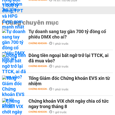
-
16:53 | 03/08/2026
Cùng chuyên mục
Tự doanh sang tay gần 700 tỷ đồng cổ
phiếu DMX cho ai?
CHỨNG KHOÁN
-
1 phút trước
Dòng tiền ngoại bất ngờ trở lại TTCK, ai
đã mua vào?
CHỨNG KHOÁN
-
1 phút trước
Tổng Giám đốc Chứng khoán EVS xin từ
nhiệm
CHỨNG KHOÁN
-
1 phút trước
Chứng khoán VIX chốt ngày chia cổ tức
ngay trong tháng 8
CHỨNG KHOÁN
-
1 giờ trước