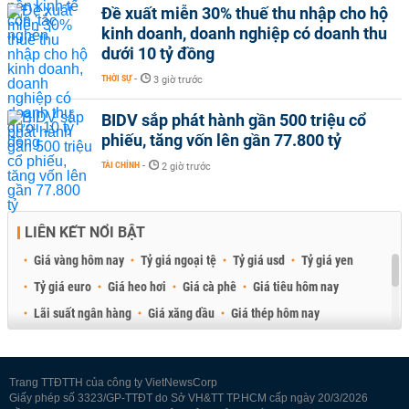
Đề xuất miễn 30% thuế thu nhập cho hộ
kinh doanh, doanh nghiệp có doanh thu
dưới 10 tỷ đồng
THỜI SỰ
-
3 giờ trước
BIDV sắp phát hành gần 500 triệu cổ
phiếu, tăng vốn lên gần 77.800 tỷ
TÀI CHÍNH
-
2 giờ trước
LIÊN KẾT NỔI BẬT
Giá vàng hôm nay
Tỷ giá ngoại tệ
Tỷ giá usd
Tỷ giá yen
Tỷ giá euro
Giá heo hơi
Giá cà phê
Giá tiêu hôm nay
Lãi suất ngân hàng
Giá xăng dầu
Giá thép hôm nay
Giá sầu riêng
Giá thịt heo
Giá gạo
Giá cao su
Best Retail Brokers
Diễn đàn đầu tư Việt Nam 2026
Trang TTĐTTH của công ty VietNewsCorp
Giấy phép số 3323/GP-TTĐT do Sở VH&TT TP.HCM cấp ngày 20/3/2026