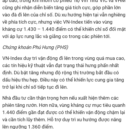
áp đảo, trong khi nhóm cổ phiếu "họ Vin" như VIC và VHM
cũng ghi nhận diễn biến tăng giá tích cực, góp phần lớn
vào đà đi lên của chỉ số. Dù xu hướng hiện tại vẫn nghiêng
về phía tích cực, nhưng việc VN-Index tiến vào vùng
kháng cự 1.430 – 1.440 điểm có thể khiến chỉ số đối mặt
với áp lực rung lắc và giằng co trong các phiên tới.
Chứng khoán Phú Hưng (PHS)
VN-Index duy trì vận động đi lên trong vùng quá mua cao,
các tín hiệu kỹ thuật vẫn đạt trạng thái hưng phấn nhất
định. Dù bật tăng nhưng độ rộng thị trường bắt đầu có
dấu hiệu thu hẹp. Điều này có thể khiến lực cung gia tăng
trở lại khi chỉ số tiếp tục đi lên.
Nhà đầu tư cần thận trọng hơn nếu xuất hiện thêm các
phiên tăng rướn. Hơn nữa, vùng kháng cự mục tiêu quanh
1.440 điểm gần đạt được có thể khiến vận động chậm lại
và cần tích lũy thêm. Hỗ trợ duy trì xu hướng được nâng
lên ngưỡng 1.360 điểm.