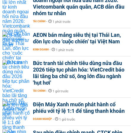
doanh ngoại hối nửa đầu năm 2026:
Vietcombank quán quân, ACB dẫn đầu
nhóm tư nhân
TÀI CHÍNH
-
1 phút trước
AEON bán mảng siêu thị tại Thái Lan,
dồn lực cho ‘cuộc chiến’ tại Việt Nam
KINH DOANH
-
1 phút trước
Bức tranh tài chính tiêu dùng nửa đầu
2026 tiếp tục phân hóa: VietCredit báo
lãi tăng ba chữ số, ông lớn đầu ngành
'hụt hơi'
TÀI CHÍNH
-
1 giờ trước
Điện Máy Xanh muốn phát hành cổ
phiếu với tỷ lệ 1:1 để tăng thanh khoản
DOANH NGHIỆP
-
1 giờ trước
Sau nhịp điều chỉnh mạnh, CTCK nhìn