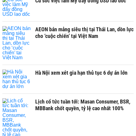
Cú sốc việc làm Mỹ đẩy đồng USD lao dốc
AEON bán mảng siêu thị tại Thái Lan, dồn lực
cho ‘cuộc chiến’ tại Việt Nam
Hà Nội xem xét gia hạn thủ tục 6 dự án lớn
Lịch cổ tức tuần tới: Masan Consumer, BSR,
MBBank chốt quyền, tỷ lệ cao nhất 100%