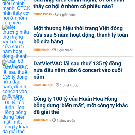
thấy cơ hội ở nhóm cổ phiếu nào?
CHỨNG KHOÁN
-
1 giờ trước
Một thương hiệu thời trang Việt đóng
cửa sau 5 năm hoạt động, thanh lý toàn
bộ cửa hàng
KINH DOANH
-
1 giờ trước
DatVietVAC lãi sau thuế 135 tỷ đồng
nửa đầu năm, dồn 6 concert vào cuối
năm
DOANH NGHIỆP
-
1 phút trước
Công ty 100 tỷ của Huấn Hoa Hồng
bỗng dưng ‘biến mất’, một công ty khác
đã giải thể
KINH DOANH
-
1 phút trước