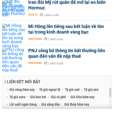
Iran đòi Mỹ rút quân để mở lại eo biển
Hormuz
QUỐC TẾ
-
1 phút trước
Mi Hồng lên tiếng sau kết luận về tồn
tại trong kinh doanh vàng bạc
KINH DOANH
-
1 phút trước
PNJ công bố thông tin bất thường liên
quan đến vấn đề nộp thuế
KINH DOANH
-
1 phút trước
LIÊN KẾT NỔI BẬT
Giá vàng hôm nay
Tỷ giá ngoại tệ
Tỷ giá usd
Tỷ giá yen
Tỷ giá euro
Giá heo hơi
Giá cà phê
Giá tiêu hôm nay
Lãi suất ngân hàng
Giá xăng dầu
Giá thép hôm nay
Giá sầu riêng
Giá thịt heo
Giá gạo
Giá cao su