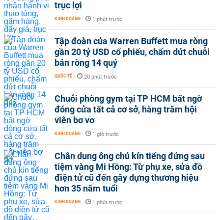
trục lợi
KINH DOANH
-
1 phút trước
Tập đoàn của Warren Buffett mua ròng
gần 20 tỷ USD cổ phiếu, chấm dứt chuỗi
bán ròng 14 quý
QUỐC TẾ
-
20 phút trước
Chuỗi phòng gym tại TP HCM bất ngờ
đóng cửa tất cả cơ sở, hàng trăm hội
viên bơ vơ
KINH DOANH
-
1 giờ trước
Chân dung ông chủ kín tiếng đứng sau
tiệm vàng Mi Hồng: Từ phụ xe, sửa đồ
điện tử cũ đến gây dựng thương hiệu
hơn 35 năm tuổi
KINH DOANH
-
1 phút trước