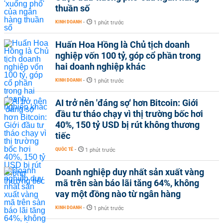
thuần số
KINH DOANH
-
1 phút trước
Huấn Hoa Hồng là Chủ tịch doanh
nghiệp vốn 100 tỷ, góp cổ phần trong
hai doanh nghiệp khác
KINH DOANH
-
1 phút trước
AI trở nên 'đáng sợ' hơn Bitcoin: Giới
đầu tư tháo chạy vì thị trường bốc hơi
40%, 150 tỷ USD bị rút không thương
tiếc
QUỐC TẾ
-
1 phút trước
Doanh nghiệp duy nhất sản xuất vàng
mã trên sàn báo lãi tăng 64%, không
vay một đồng nào từ ngân hàng
KINH DOANH
-
1 phút trước