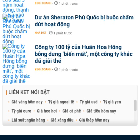
KINH DOANH
-
1 phút trước
Dự án Sheraton Phú Quốc bị buộc chấm
dứt hoạt động
NHÀ ĐẤT
-
1 phút trước
Công ty 100 tỷ của Huấn Hoa Hồng
bỗng dưng ‘biến mất’, một công ty khác
đã giải thể
KINH DOANH
-
1 phút trước
LIÊN KẾT NỔI BẬT
Giá vàng hôm nay
Tỷ giá ngoại tệ
Tỷ giá usd
Tỷ giá yen
Tỷ giá euro
Giá heo hơi
Giá cà phê
Giá tiêu hôm nay
Lãi suất ngân hàng
Giá xăng dầu
Giá thép hôm nay
Giá sầu riêng
Giá thịt heo
Giá gạo
Giá cao su
Best Retail Brokers
Diễn đàn đầu tư Việt Nam 2026