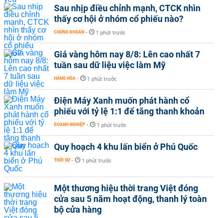
Sau nhịp điều chỉnh mạnh, CTCK nhìn
thấy cơ hội ở nhóm cổ phiếu nào?
CHỨNG KHOÁN
-
1 phút trước
Giá vàng hôm nay 8/8: Lên cao nhất 7
tuần sau dữ liệu việc làm Mỹ
HÀNG HÓA
-
1 phút trước
Điện Máy Xanh muốn phát hành cổ
phiếu với tỷ lệ 1:1 để tăng thanh khoản
DOANH NGHIỆP
-
1 phút trước
Quy hoạch 4 khu lấn biển ở Phú Quốc
THỜI SỰ
-
1 phút trước
Một thương hiệu thời trang Việt đóng
cửa sau 5 năm hoạt động, thanh lý toàn
bộ cửa hàng