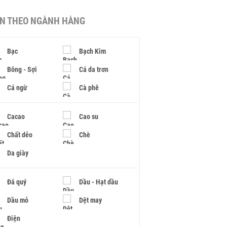
IN THEO NGÀNH HÀNG
Bạc
Bạch Kim
Bông - Sợi
Cá da trơn
Cá ngừ
Cà phê
Cacao
Cao su
Chất dẻo
Chè
Da giày
Đá quý
Dầu - Hạt dầu
Dầu mỏ
Dệt may
Điện