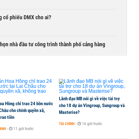
g cổ phiếu DMX cho ai?
chọn nhà đầu tư công trình thành phố cảng hàng
TCK, ai đã mua vào?
Lãnh đạo MB nói gì về việc tài trợ
oa Hồng chỉ trao 24 bồn nước
ine, lao động công trình đóng BHXH bắt buộc
cho 18 dự án Vingroup, Sungroup và
 Châu cho chính quyền xã,
Masterise?
rao tiền
TÀI CHÍNH
-
16 giờ trước
OANH
-
11 giờ trước
 Văn Khoa bị khởi tố