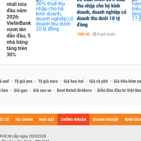
nhất nửa
thu nhập cho hộ kinh
đầu năm
doanh, doanh nghiệp có
2026:
doanh thu dưới 10 tỷ
VietinBank
đồng
vươn lên
THỜI SỰ
-
8 giờ trước
dẫn đầu, 5
nhà băng
tăng trên
30%
á usd
Tỷ giá yen
Tỷ giá euro
Giá heo hơi
Giá cà phê
Giá tiêu hôm n
t heo
Giá gạo
Giá cao su
Best Retail Brokers
Diễn đàn đầu tư Việt N
ỐC TẾ
TÀI CHÍNH
NHÀ ĐẤT
CHỨNG KHOÁN
DOANH NGHIỆP
KINH DO
P.HCM cấp ngày 20/3/2026