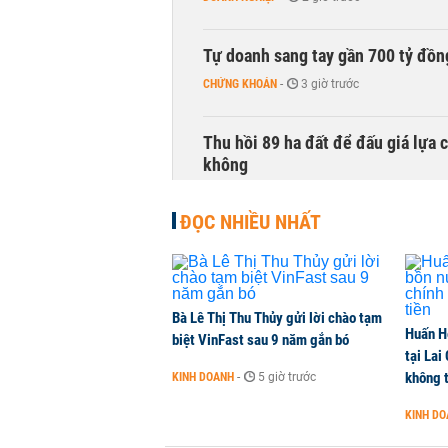
Tự doanh sang tay gần 700 tỷ đồn
CHỨNG KHOÁN
-
3 giờ trước
Thu hồi 89 ha đất để đấu giá lựa 
không
NHÀ ĐẤT
-
3 giờ trước
ĐỌC NHIỀU NHẤT
Dòng tiền ngoại bất ngờ trở lại T
CHỨNG KHOÁN
-
3 giờ trước
Bà Lê Thị Thu Thủy gửi lời chào tạm
Huấn H
Kiến nghị đưa người bán hàng onl
biệt VinFast sau 9 năm gắn bó
tại Lai
THỜI SỰ
-
3 giờ trước
không t
KINH DOANH
-
5 giờ trước
KINH D
TikToker Khánh Sky, Vua Quạt, Hồ