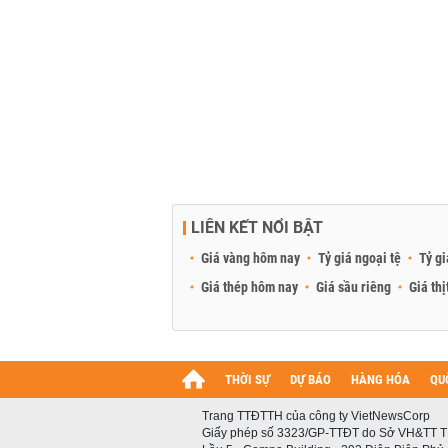
LIÊN KẾT NỔI BẬT
Giá vàng hôm nay
Tỷ giá ngoại tệ
Tỷ gi
Giá thép hôm nay
Giá sầu riêng
Giá thị
THỜI SỰ
DỰ BÁO
HÀNG HÓA
QU
Trang TTĐTTH của công ty VietNewsCorp
Giấy phép số 3323/GP-TTĐT do Sở VH&TT T