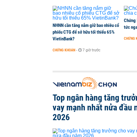
KINH DOANH
-
3 giờ trước
Chứng 
NHNN cần tăng nắm giữ bao nhiêu cổ
tức nga
phiếu CTG để sở hữu tối thiểu 65%
VietinBank?
CHỨNG 
CHỨNG KHOÁN
-
7 giờ trước
Top ngân hàng tăng trưở
vay mạnh nhất nửa đầu
2026