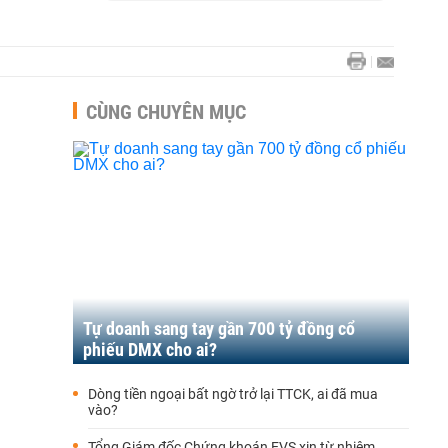
CÙNG CHUYÊN MỤC
Tự doanh sang tay gần 700 tỷ đồng cổ
phiếu DMX cho ai?
Dòng tiền ngoại bất ngờ trở lại TTCK, ai đã mua
vào?
Tổng Giám đốc Chứng khoán EVS xin từ nhiệm