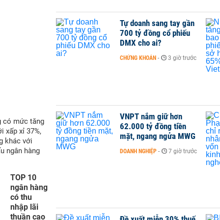
Tự doanh sang tay gần
700 tỷ đồng cổ phiếu
DMX cho ai?
CHỨNG KHOÁN
-
3 giờ trước
VNPT nắm giữ hơn
g có mức tăng
62.000 tỷ đồng tiền
i xấp xỉ 37%,
mặt, ngang ngửa MWG
g khác với
ấu ngân hàng
DOANH NGHIỆP
-
7 giờ trước
TOP 10
ngân hàng
có thu
nhập lãi
thuần cao
Đề xuất miễn 30% thuế