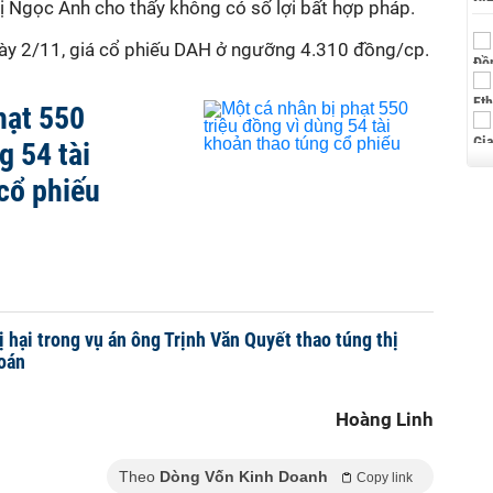
ị Ngọc Ánh cho thấy không có số lợi bất hợp pháp.
gày 2/11, giá cổ phiếu DAH ở ngưỡng 4.310 đồng/cp.
hạt 550
g 54 tài
cổ phiếu
ị hại trong vụ án ông Trịnh Văn Quyết thao túng thị
oán
Hoàng Linh
Theo
Dòng Vốn Kinh Doanh
Copy link