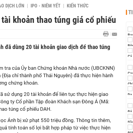
AO DỊCH LỚN
IPO - NIÊM YẾT
KIẾN THỨC
T
tài khoản thao túng giá cổ phiếu
h đã dùng 20 tài khoản giao dịch để thao túng
iểm tra của Ủy ban Chứng khoán Nhà nước (UBCKNN)
 (Địa chỉ thành phố Thái Nguyên) đã thực hiện hành
rường chứng khoán.
ã sử dụng 20 tài khoản để liên tục thực hiện giao
Công ty Cổ phần Tập đoàn Khách sạn Đông Á (Mã:
thao túng cổ phiếu DAH.
Ngọc Ánh bị xử phạt 550 triệu đồng. Thông tin thêm,
quả tính toán số lợi bất hợp pháp từ việc thực hiện