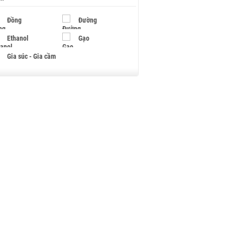
Đồng
Đường
Ethanol
Gạo
Gia súc - Gia cầm
Giấy
Gỗ
Hạt điều
Hồ tiêu - Hạt tiêu
Khí đốt
Kim loại khác
Mắc ca
Muối
Ngũ cốc
Nhựa - Hạt nhựa
Palladium
Phân bón