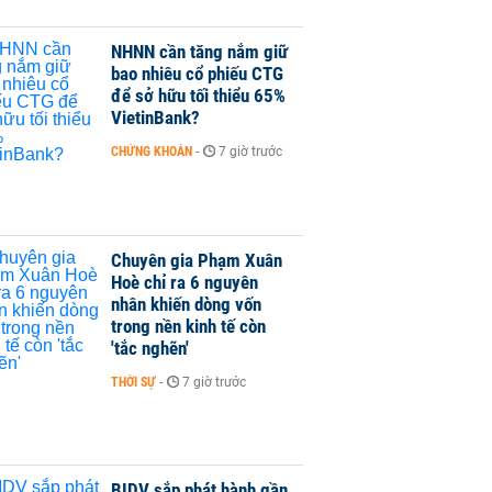
NHNN cần tăng nắm giữ
bao nhiêu cổ phiếu CTG
để sở hữu tối thiểu 65%
VietinBank?
CHỨNG KHOÁN
-
7 giờ trước
Chuyên gia Phạm Xuân
Hoè chỉ ra 6 nguyên
nhân khiến dòng vốn
trong nền kinh tế còn
'tắc nghẽn'
THỜI SỰ
-
7 giờ trước
BIDV sắp phát hành gần