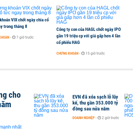
khoán VIX chốt ngày chia cổ
y trong tháng 8
Công ty con của HAGL chốt ngày IPO
gần 19 triệu cp với giá gấp hơn 4 lần
KHOÁN
-
7 giờ trước
cổ phiếu HAG
CHỨNG KHOÁN
-
15 giờ trước
ng cho
EVN đã xóa sạch lỗ lũy
 năm
kế, thu gần 353.000 tỷ
đồng sau nửa năm
DOANH NGHIỆP
-
2 giờ trước