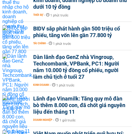
kinh doanh, doanh nghiệp có doanh thu
dưới 10 tỷ đồng
THỜI SỰ
-
1 phút trước
BIDV sắp phát hành gần 500 triệu cổ
phiếu, tăng vốn lên gần 77.800 tỷ
TÀI CHÍNH
-
1 phút trước
Dàn lãnh đạo GenZ nhà Vingroup,
Techcombank, VPBank, PC1: Người
nắm 10.000 tỷ đồng cổ phiếu, người
làm chủ tịch ở tuổi 27
KINH DOANH
-
1 phút trước
Lãnh đạo Vinamilk: Tăng quy mô đàn
bò thêm 8.000 con, đã chốt giá nguyên
liệu đến tháng 11
DOANH NGHIỆP
-
1 giờ trước
Việt Nam muốn phát triển quỹ hưu trí: