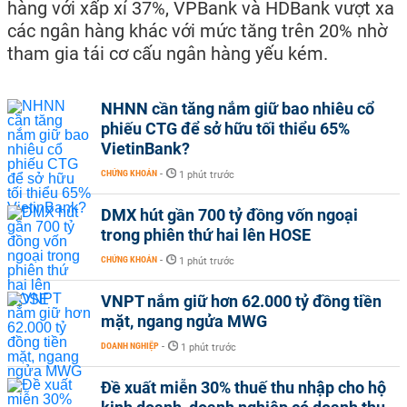
hàng với xấp xỉ 37%, VPBank và HDBank vượt xa
các ngân hàng khác với mức tăng trên 20% nhờ
tham gia tái cơ cấu ngân hàng yếu kém.
NHNN cần tăng nắm giữ bao nhiêu cổ
phiếu CTG để sở hữu tối thiểu 65%
VietinBank?
CHỨNG KHOÁN
-
1 phút trước
DMX hút gần 700 tỷ đồng vốn ngoại
trong phiên thứ hai lên HOSE
CHỨNG KHOÁN
-
1 phút trước
VNPT nắm giữ hơn 62.000 tỷ đồng tiền
mặt, ngang ngửa MWG
DOANH NGHIỆP
-
1 phút trước
Đề xuất miễn 30% thuế thu nhập cho hộ