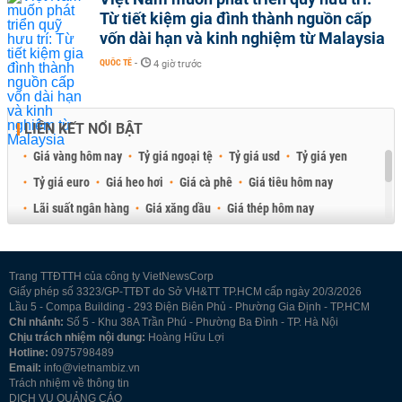
Từ tiết kiệm gia đình thành nguồn cấp
vốn dài hạn và kinh nghiệm từ Malaysia
QUỐC TẾ
-
4 giờ trước
LIÊN KẾT NỔI BẬT
Giá vàng hôm nay
Tỷ giá ngoại tệ
Tỷ giá usd
Tỷ giá yen
Tỷ giá euro
Giá heo hơi
Giá cà phê
Giá tiêu hôm nay
Lãi suất ngân hàng
Giá xăng dầu
Giá thép hôm nay
Giá sầu riêng
Giá thịt heo
Giá gạo
Giá cao su
Best Retail Brokers
Diễn đàn đầu tư Việt Nam 2026
Trang TTĐTTH của công ty VietNewsCorp
Giấy phép số 3323/GP-TTĐT do Sở VH&TT TP.HCM cấp ngày 20/3/2026
Lầu 5 - Compa Building - 293 Điện Biên Phủ - Phường Gia Định - TP.HCM
Chi nhánh:
Số 5 - Khu 38A Trần Phú - Phường Ba Đình - TP. Hà Nội
Chịu trách nhiệm nội dung:
Hoàng Hữu Lợi
Hotline:
0975798489
Email:
info@vietnambiz.vn
Trách nhiệm về thông tin
DỊCH VỤ QUẢNG CÁO