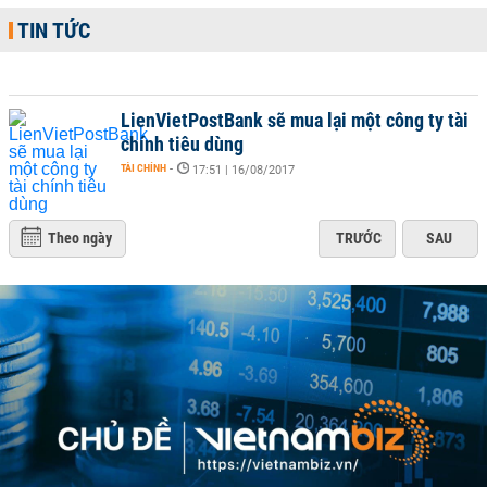
TIN TỨC
LienVietPostBank sẽ mua lại một công ty tài
chính tiêu dùng
TÀI CHÍNH
-
17:51 | 16/08/2017
Theo ngày
TRƯỚC
SAU