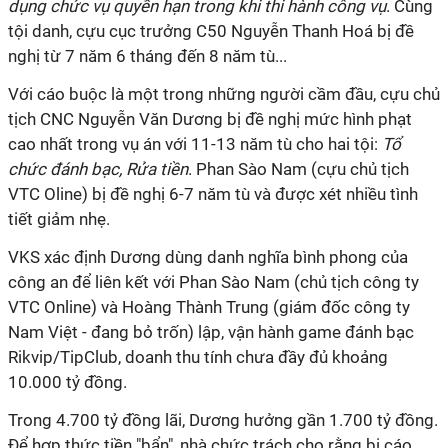
dụng chức vụ quyền hạn trong khi thi hành công vụ
. Cùng
tội danh, cựu cục trưởng C50 Nguyễn Thanh Hoá bị đề
nghị từ 7 năm 6 tháng đến 8 năm tù...
Với cáo buộc là một trong những người cầm đầu, cựu chủ
tịch CNC Nguyễn Văn Dương bị đề nghị mức hình phạt
cao nhất trong vụ án với 11-13 năm tù cho hai tội:
Tổ
chức đánh bạc, Rửa tiền
. Phan Sào Nam (cựu chủ tịch
VTC Oline) bị đề nghị 6-7 năm tù và được xét nhiều tình
tiết giảm nhẹ.
VKS xác định Dương dùng danh nghĩa bình phong của
công an để liên kết với Phan Sào Nam (chủ tịch công ty
VTC Online) và Hoàng Thành Trung (giám đốc công ty
Nam Việt - đang bỏ trốn) lập, vận hành game đánh bạc
Rikvip/TipClub, doanh thu tính chưa đầy đủ khoảng
10.000 tỷ đồng.
Trong 4.700 tỷ đồng lãi, Dương hưởng gần 1.700 tỷ đồng.
Để hợp thức tiền "bẩn", nhà chức trách cho rằng bị cáo