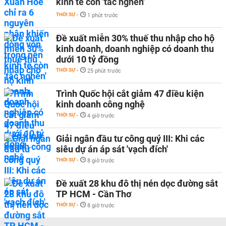
kinh tế còn 'tắc nghẽn'
THỜI SỰ
-
1 phút trước
Đề xuất miễn 30% thuế thu nhập cho hộ
kinh doanh, doanh nghiệp có doanh thu
dưới 10 tỷ đồng
THỜI SỰ
-
25 phút trước
Trình Quốc hội cắt giảm 47 điều kiện
kinh doanh công nghệ
THỜI SỰ
-
4 giờ trước
Giải ngân đầu tư công quý III: Khi các
siêu dự án áp sát 'vạch đích'
THỜI SỰ
-
8 giờ trước
Đề xuất 28 khu đô thị nén dọc đường sắt
TP HCM - Cần Thơ
THỜI SỰ
-
8 giờ trước