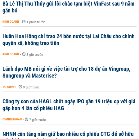
Bà Lê Thị Thu Thủy gửi lời chào tạm biệt VinFast sau 9 năm
gắn bó
KINH DOANH
-
1 phút trước
Huấn Hoa Hồng chỉ trao 24 bồn nước tại Lai Châu cho chính
quyền xã, không trao tiền
KINH DOANH
-
3 giờ trước
Lãnh đạo MB nói gì về việc tài trợ cho 18 dự án Vingroup,
Sungroup và Masterise?
TÀI CHÍNH
-
9 giờ trước
Công ty con của HAGL chốt ngày IPO gần 19 triệu cp với giá
gấp hơn 4 lần cổ phiếu HAG
CHỨNG KHOÁN
-
7 giờ trước
NHNN cần tăng nắm giữ bao nhiêu cổ phiếu CTG để sở hữu