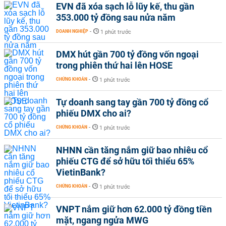
EVN đã xóa sạch lỗ lũy kế, thu gần
353.000 tỷ đồng sau nửa năm
DOANH NGHIỆP
-
1 phút trước
DMX hút gần 700 tỷ đồng vốn ngoại
trong phiên thứ hai lên HOSE
CHỨNG KHOÁN
-
1 phút trước
Tự doanh sang tay gần 700 tỷ đồng cổ
phiếu DMX cho ai?
CHỨNG KHOÁN
-
1 phút trước
NHNN cần tăng nắm giữ bao nhiêu cổ
phiếu CTG để sở hữu tối thiểu 65%
VietinBank?
CHỨNG KHOÁN
-
1 phút trước
VNPT nắm giữ hơn 62.000 tỷ đồng tiền
mặt, ngang ngửa MWG