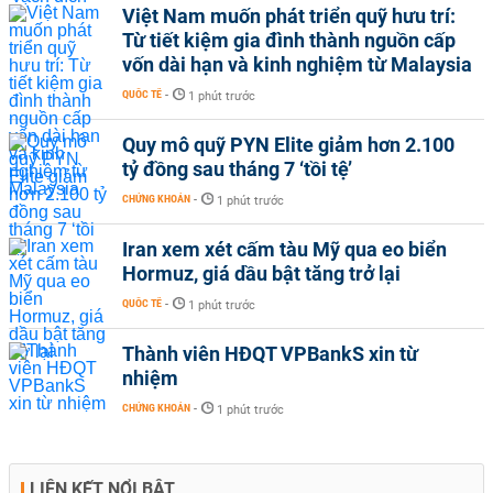
Việt Nam muốn phát triển quỹ hưu trí:
Từ tiết kiệm gia đình thành nguồn cấp
vốn dài hạn và kinh nghiệm từ Malaysia
QUỐC TẾ
-
1 phút trước
Quy mô quỹ PYN Elite giảm hơn 2.100
tỷ đồng sau tháng 7 ‘tồi tệ’
CHỨNG KHOÁN
-
1 phút trước
Iran xem xét cấm tàu Mỹ qua eo biển
Hormuz, giá dầu bật tăng trở lại
QUỐC TẾ
-
1 phút trước
Thành viên HĐQT VPBankS xin từ
nhiệm
CHỨNG KHOÁN
-
1 phút trước
LIÊN KẾT NỔI BẬT