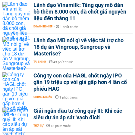
Lãnh đạo Vinamilk: Tăng quy mô đàn
bò thêm 8.000 con, đã chốt giá nguyên
liệu đến tháng 11
DOANH NGHIỆP
-
1 phút trước
Lãnh đạo MB nói gì về việc tài trợ cho
18 dự án Vingroup, Sungroup và
Masterise?
TÀI CHÍNH
-
43 phút trước
Công ty con của HAGL chốt ngày IPO
gần 19 triệu cp với giá gấp hơn 4 lần cổ
phiếu HAG
CHỨNG KHOÁN
-
1 phút trước
Giải ngân đầu tư công quý III: Khi các
siêu dự án áp sát 'vạch đích'
THỜI SỰ
-
13 phút trước