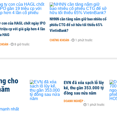
NHNN cần tăng nắm giữ bao nhiêu cổ
y con của HAGL chốt ngày IPO
phiếu CTG để sở hữu tối thiểu 65%
triệu cp với giá gấp hơn 4 lần
VietinBank?
ếu HAG
CHỨNG KHOÁN
-
1 phút trước
KHOÁN
-
8 giờ trước
ng cho
EVN đã xóa sạch lỗ lũy
 năm
kế, thu gần 353.000 tỷ
đồng sau nửa năm
DOANH NGHIỆP
-
1 phút trước