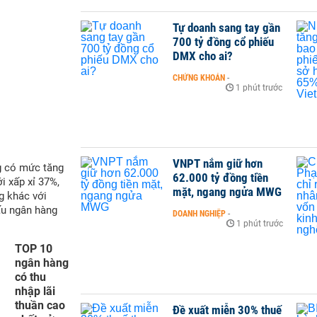
Tự doanh sang tay gần
700 tỷ đồng cổ phiếu
DMX cho ai?
CHỨNG KHOÁN
-
1 phút trước
VNPT nắm giữ hơn
g có mức tăng
62.000 tỷ đồng tiền
i xấp xỉ 37%,
mặt, ngang ngửa MWG
g khác với
ấu ngân hàng
DOANH NGHIỆP
-
1 phút trước
TOP 10
ngân hàng
có thu
nhập lãi
thuần cao
Đề xuất miễn 30% thuế