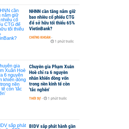
NHNN cần tăng nắm giữ
bao nhiêu cổ phiếu CTG
để sở hữu tối thiểu 65%
VietinBank?
CHỨNG KHOÁN
-
1 phút trước
Chuyên gia Phạm Xuân
Hoè chỉ ra 6 nguyên
nhân khiến dòng vốn
trong nền kinh tế còn
'tắc nghẽn'
THỜI SỰ
-
1 phút trước
BIDV sắp phát hành gần