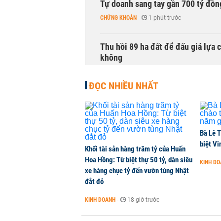
Tự doanh sang tay gần 700 tỷ đồn
CHỨNG KHOÁN
-
1 phút trước
Thu hồi 89 ha đất để đấu giá lựa 
không
NHÀ ĐẤT
-
1 phút trước
ĐỌC NHIỀU NHẤT
Bà Lê T
biệt Vi
Khối tài sản hàng trăm tỷ của Huấn
Hoa Hồng: Từ biệt thự 50 tỷ, dàn siêu
KINH D
xe hàng chục tỷ đến vườn tùng Nhật
đắt đỏ
KINH DOANH
-
18 giờ trước