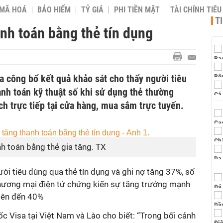
 MÃ HOÁ
BẢO HIỂM
TỶ GIÁ
PHI TIỀN MẶT
TÀI CHÍNH TIÊ
T
anh toán bằng thẻ tín dụng
a công bố kết quả khảo sát cho thấy người tiêu
anh toán kỹ thuật số khi sử dụng thẻ thường
ch trực tiếp tại cửa hàng, mua sắm trực tuyến.
h toán bằng thẻ gia tăng. TX
ười tiêu dùng qua thẻ tín dụng và ghi nợ tăng 37%, số
hương mại điện tử chứng kiến sự tăng trưởng mạnh
 lên đến 40%
 Visa tại Việt Nam và Lào cho biết: “Trong bối cảnh