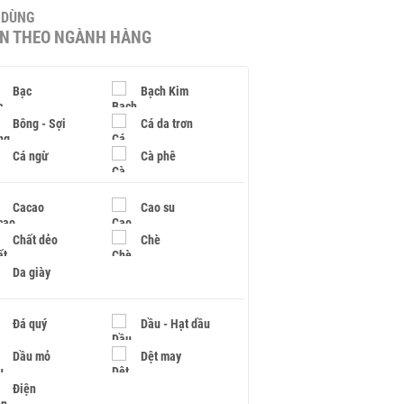
U DÙNG
IN THEO NGÀNH HÀNG
Bạc
Bạch Kim
Bông - Sợi
Cá da trơn
Cá ngừ
Cà phê
Cacao
Cao su
Chất dẻo
Chè
Da giày
Đá quý
Dầu - Hạt dầu
Dầu mỏ
Dệt may
Điện