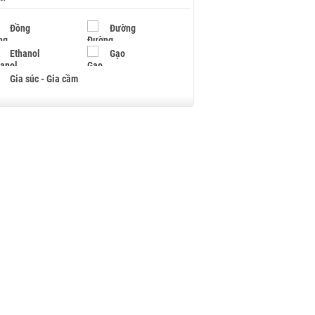
Đồng
Đường
Ethanol
Gạo
Gia súc - Gia cầm
Giấy
Gỗ
Hạt điều
Hồ tiêu - Hạt tiêu
Khí đốt
Kim loại khác
Mắc ca
Muối
Ngũ cốc
Nhựa - Hạt nhựa
Palladium
Phân bón