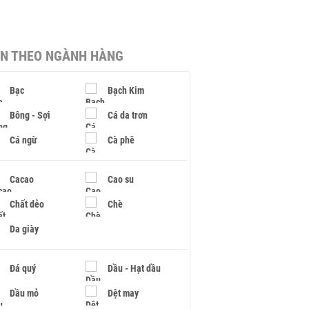
IN THEO NGÀNH HÀNG
Bạc
Bạch Kim
Bông - Sợi
Cá da trơn
Cá ngừ
Cà phê
Cacao
Cao su
Chất dẻo
Chè
Da giày
Đá quý
Dầu - Hạt dầu
Dầu mỏ
Dệt may