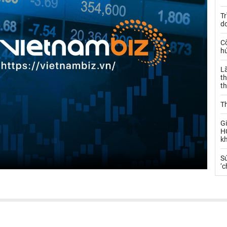
Tr
d
C
h
L
th
t
T
Gi
H
k
S
‘c