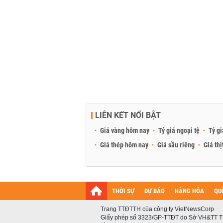
LIÊN KẾT NỔI BẬT
Giá vàng hôm nay
Tỷ giá ngoại tệ
Tỷ gi
Giá thép hôm nay
Giá sầu riêng
Giá thị
THỜI SỰ
DỰ BÁO
HÀNG HÓA
QU
Trang TTĐTTH của công ty VietNewsCorp
Giấy phép số 3323/GP-TTĐT do Sở VH&TT T