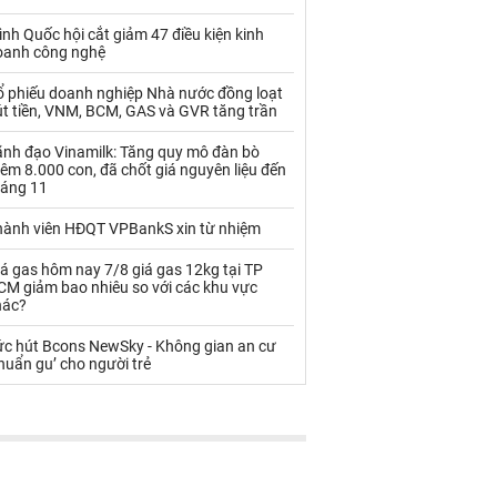
Palladium
Phân bón
ình Quốc hội cắt giảm 47 điều kiện kinh
Rau - Củ -Quả
Sắt thép
oanh công nghệ
Sữa
ổ phiếu doanh nghiệp Nhà nước đồng loạt
út tiền, VNM, BCM, GAS và GVR tăng trần
ãnh đạo Vinamilk: Tăng quy mô đàn bò
Than
Thức ăn chăn nuôi
êm 8.000 con, đã chốt giá nguyên liệu đến
háng 11
Thủy hải sản khác
Tôm
hành viên HĐQT VPBankS xin từ nhiệm
Vàng
á gas hôm nay 7/8 giá gas 12kg tại TP
CM giảm bao nhiêu so với các khu vực
VLXD khác
Xăng dầu
hác?
Xi măng - Clynker
ức hút Bcons NewSky - Không gian an cư
huẩn gu’ cho người trẻ