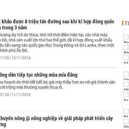
 khẩu được 8 triệu tấn đường sau khi kí hợp đồng quốc
T
n trong 3 năm
 lượng dự trữ dư thừa, tính tới thời điểm hiện tại, các nhà máy
 Độ, nhà sản xuất lớn thứ hai thế giới, đã kí hợp đồng xuất khẩu
iệu tấn sang các quốc gia như Trung Đông và Sri Lanka, theo một
hính phủ Ấn Độ.
17:29 | 13/11/2018
ông dân tiếp tục những mùa mía đắng
hu hoạch do thời tiết bất lợi, giá mía thấp hơn so với giá thành sản
ười trồng mía thường xuyên thua lỗ.
21:28 | 11/11/2018
huyến nông @ nông nghiệp về giải pháp phát triển cây
ững