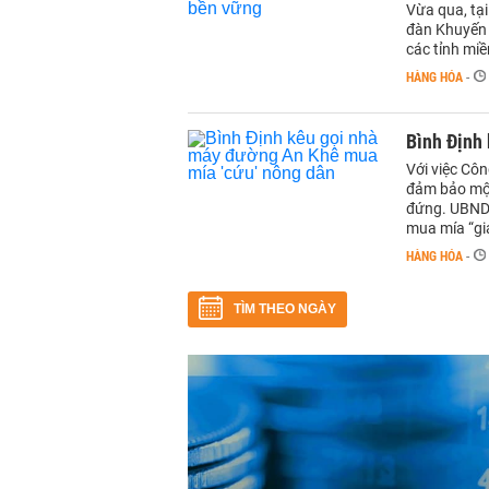
Vừa qua, tạ
đàn Khuyến 
các tỉnh miề
HÀNG HÓA
-
Bình Định
Với việc Cô
đảm bảo một 
đứng. UBND 
mua mía “gi
HÀNG HÓA
-
TÌM THEO NGÀY