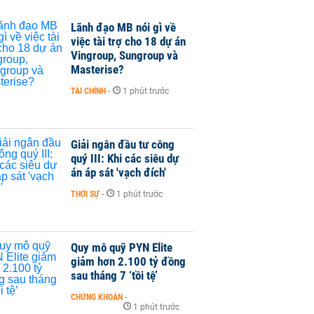
Lãnh đạo MB nói gì về
việc tài trợ cho 18 dự án
Vingroup, Sungroup và
Masterise?
TÀI CHÍNH
-
1 phút trước
Giải ngân đầu tư công
quý III: Khi các siêu dự
án áp sát 'vạch đích'
THỜI SỰ
-
1 phút trước
Quy mô quỹ PYN Elite
giảm hơn 2.100 tỷ đồng
sau tháng 7 ‘tồi tệ’
CHỨNG KHOÁN
-
1 phút trước