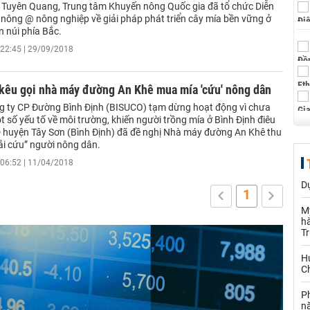
i Tuyên Quang, Trung tâm Khuyến nông Quốc gia đã tổ chức Diễn
nông @ nông nghiệp về giải pháp phát triển cây mía bền vững ở
n núi phía Bắc.
22:45 | 29/09/2018
 kêu gọi nhà máy đường An Khê mua mía 'cứu' nông dân
ng ty CP Đường Bình Định (BISUCO) tạm dừng hoạt động vì chưa
số yếu tố về môi trường, khiến người trồng mía ở Bình Định điêu
huyện Tây Sơn (Bình Định) đã đề nghị Nhà máy đường An Khê thu
ải cứu” người nông dân.
06:52 | 11/04/2018
Dự
1
M
hà
T
Hu
Ch
P
n