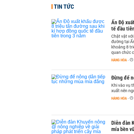
TIN TỨC
Ấn Độ xuất
tế đầu tiê
Chật vật với
đường tại Ấn
khoảng 8 tr
quan chức c
HÀNG HÓA
-
Đừng để n
Khi vào vụ t
xuất nên ng
HÀNG HÓA
-
Diễn đàn K
mía bền v