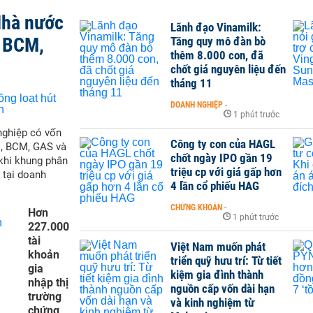
Nhà nước
Lãnh đạo Vinamilk:
, BCM,
Tăng quy mô đàn bò
thêm 8.000 con, đã
chốt giá nguyên liệu đến
tháng 11
DOANH NGHIỆP
-
1 phút trước
nghiệp có vốn
Công ty con của HAGL
M, BCM, GAS và
chốt ngày IPO gần 19
 khi khung phân
triệu cp với giá gấp hơn
 tại doanh
4 lần cổ phiếu HAG
CHỨNG KHOÁN
-
Hơn
1 phút trước
227.000
tài
Việt Nam muốn phát
khoản
triển quỹ hưu trí: Từ tiết
gia
kiệm gia đình thành
nhập thị
nguồn cấp vốn dài hạn
trường
và kinh nghiệm từ
chứng