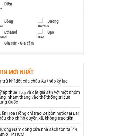
Điện
Đồng
Đường
Ethanol
Gạo
Gia súc - Gia cầm
Giấy
Gỗ
TIN MỚI NHẤT
Hạt điều
Hồ tiêu - Hạt tiêu
 trữ khí đốt của châu Âu thấp kỷ lục
Khí đốt
ỹ áp thuế 15% và đặt giá sàn với một nhóm
ng, nhắm thẳng vào thế thống trị của
Kim loại khác
Mắc ca
rung Quốc
Muối
Ngũ cốc
ấn Hoa Hồng chỉ trao 24 bồn nước tại Lai
âu cho chính quyền xã, không trao tiền
Nhựa - Hạt nhựa
hương Nam đóng cửa nhà sách tồn tại 44
ăm ở TP HCM