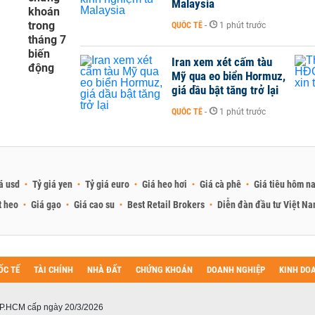
Malaysia
khoán
trong
QUỐC TẾ
-
1 phút trước
tháng 7
biến
Iran xem xét cấm tàu
động
Mỹ qua eo biển Hormuz,
giá dầu bật tăng trở lại
QUỐC TẾ
-
1 phút trước
á usd
Tỷ giá yen
Tỷ giá euro
Giá heo hơi
Giá cà phê
Giá tiêu hôm n
t heo
Giá gạo
Giá cao su
Best Retail Brokers
Diễn đàn đầu tư Việt N
ỐC TẾ
TÀI CHÍNH
NHÀ ĐẤT
CHỨNG KHOÁN
DOANH NGHIỆP
KINH DO
P.HCM cấp ngày 20/3/2026