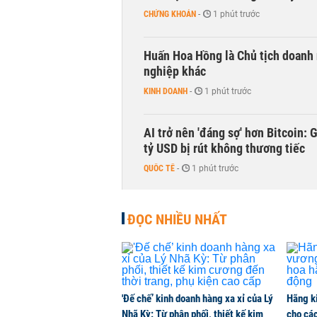
CHỨNG KHOÁN
-
1 phút trước
Huấn Hoa Hồng là Chủ tịch doanh 
nghiệp khác
KINH DOANH
-
1 phút trước
AI trở nên 'đáng sợ' hơn Bitcoin: 
tỷ USD bị rút không thương tiếc
QUỐC TẾ
-
1 phút trước
Doanh nghiệp duy nhất sản xuất v
ĐỌC NHIỀU NHẤT
đồng nào từ ngân hàng
KINH DOANH
-
1 phút trước
Con gái tỷ phú Phạm Nhật Vượng l
'Đế chế’ kinh doanh hàng xa xỉ của Lý
Hãng k
KINH DOANH
-
1 phút trước
Nhã Kỳ: Từ phân phối, thiết kế kim
cho các