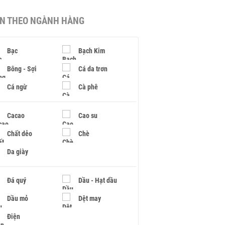
IN THEO NGÀNH HÀNG
Bạc
Bạch Kim
Bông - Sợi
Cá da trơn
Cá ngừ
Cà phê
Cacao
Cao su
Chất dẻo
Chè
Da giày
Đá quý
Dầu - Hạt dầu
Dầu mỏ
Dệt may
Điện