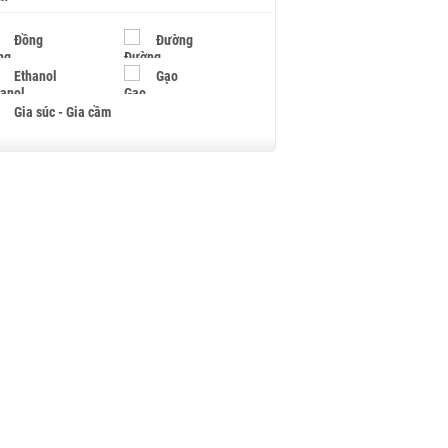
Đồng
Đường
Ethanol
Gạo
Gia súc - Gia cầm
Giấy
Gỗ
Hạt điều
Hồ tiêu - Hạt tiêu
Khí đốt
Kim loại khác
Mắc ca
Muối
Ngũ cốc
Nhựa - Hạt nhựa
Palladium
Phân bón