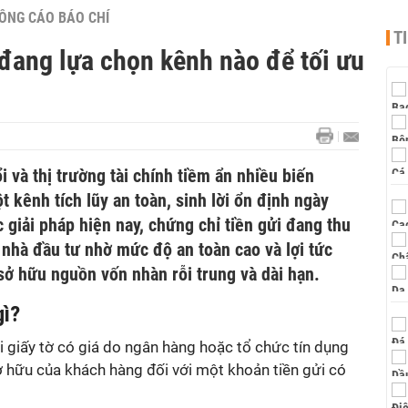
ÔNG CÁO BÁO CHÍ
T
 đang lựa chọn kênh nào để tối ưu
ổi và thị trường tài chính tiềm ẩn nhiều biến
 kênh tích lũy an toàn, sinh lời ổn định ngày
c giải pháp hiện nay, chứng chỉ tiền gửi đang thu
nhà đầu tư nhờ mức độ an toàn cao và lợi tức
sở hữu nguồn vốn nhàn rỗi trung và dài hạn.
gì?
i giấy tờ có giá do ngân hàng hoặc tổ chức tín dụng
ở hữu của khách hàng đối với một khoản tiền gửi có