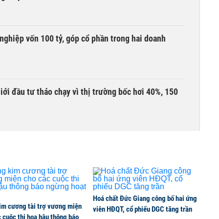
nghiệp vốn 100 tỷ, góp cổ phần trong hai doanh
Giới đầu tư tháo chạy vì thị trường bốc hơi 40%, 150
àng mã trên sàn báo lãi tăng 64%, không vay một
ần đầu tham gia vào hệ sinh thái Vingroup
Hoá chất Đức Giang công bố hai ứng
im cương tài trợ vương miện
viên HĐQT, cổ phiếu DGC tăng trần
 cuộc thi hoa hậu thông báo