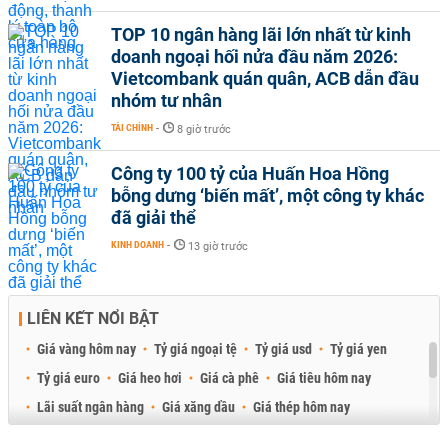
TOP 10 ngân hàng lãi lớn nhất từ kinh
doanh ngoại hối nửa đầu năm 2026:
Vietcombank quán quân, ACB dẫn đầu
nhóm tư nhân
TÀI CHÍNH
-
8 giờ trước
Công ty 100 tỷ của Huấn Hoa Hồng
bỗng dưng ‘biến mất’, một công ty khác
đã giải thể
KINH DOANH
-
13 giờ trước
LIÊN KẾT NỔI BẬT
Giá vàng hôm nay
Tỷ giá ngoại tệ
Tỷ giá usd
Tỷ giá yen
Tỷ giá euro
Giá heo hơi
Giá cà phê
Giá tiêu hôm nay
Lãi suất ngân hàng
Giá xăng dầu
Giá thép hôm nay
Giá sầu riêng
Giá thịt heo
Giá gạo
Giá cao su