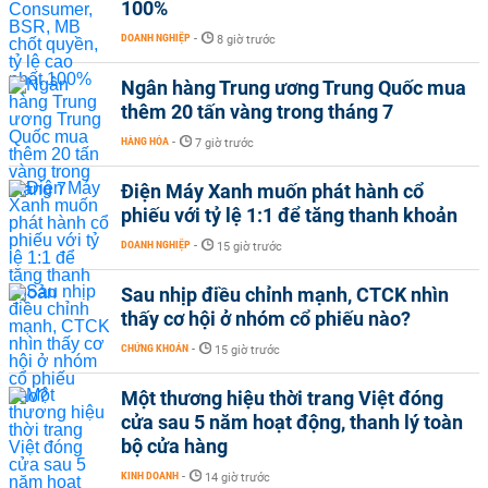
100%
DOANH NGHIỆP
-
8 giờ trước
Ngân hàng Trung ương Trung Quốc mua
thêm 20 tấn vàng trong tháng 7
HÀNG HÓA
-
7 giờ trước
Điện Máy Xanh muốn phát hành cổ
phiếu với tỷ lệ 1:1 để tăng thanh khoản
DOANH NGHIỆP
-
15 giờ trước
Sau nhịp điều chỉnh mạnh, CTCK nhìn
thấy cơ hội ở nhóm cổ phiếu nào?
CHỨNG KHOÁN
-
15 giờ trước
Một thương hiệu thời trang Việt đóng
cửa sau 5 năm hoạt động, thanh lý toàn
bộ cửa hàng
KINH DOANH
-
14 giờ trước