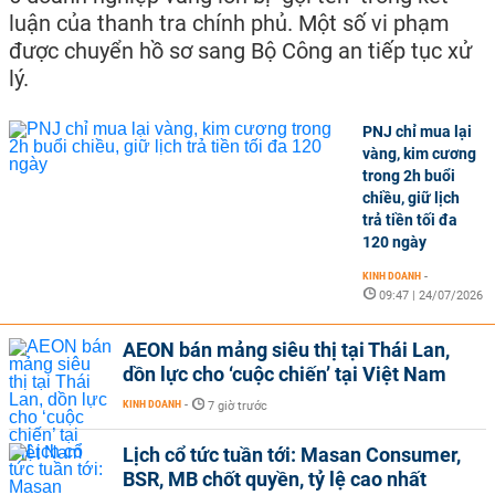
luận của thanh tra chính phủ. Một số vi phạm
được chuyển hồ sơ sang Bộ Công an tiếp tục xử
lý.
PNJ chỉ mua lại
vàng, kim cương
trong 2h buổi
chiều, giữ lịch
trả tiền tối đa
120 ngày
KINH DOANH
-
09:47 | 24/07/2026
AEON bán mảng siêu thị tại Thái Lan,
dồn lực cho ‘cuộc chiến’ tại Việt Nam
KINH DOANH
-
7 giờ trước
Lịch cổ tức tuần tới: Masan Consumer,
BSR, MB chốt quyền, tỷ lệ cao nhất