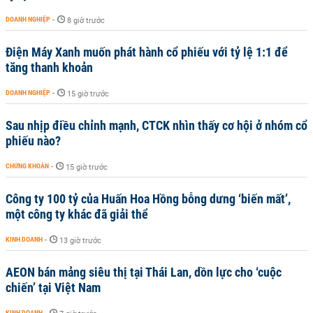
DOANH NGHIỆP
-
8 giờ trước
Điện Máy Xanh muốn phát hành cổ phiếu với tỷ lệ 1:1 để
tăng thanh khoản
DOANH NGHIỆP
-
15 giờ trước
Sau nhịp điều chỉnh mạnh, CTCK nhìn thấy cơ hội ở nhóm cổ
phiếu nào?
CHỨNG KHOÁN
-
15 giờ trước
Công ty 100 tỷ của Huấn Hoa Hồng bỗng dưng ‘biến mất’,
một công ty khác đã giải thể
KINH DOANH
-
13 giờ trước
AEON bán mảng siêu thị tại Thái Lan, dồn lực cho ‘cuộc
chiến’ tại Việt Nam
KINH DOANH