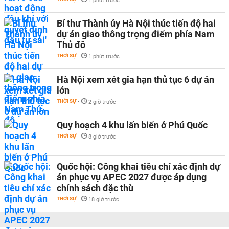
1 phút trước
Bí thư Thành ủy Hà Nội thúc tiến độ hai
dự án giao thông trọng điểm phía Nam
Thủ đô
THỜI SỰ
-
1 phút trước
Hà Nội xem xét gia hạn thủ tục 6 dự án
lớn
THỜI SỰ
-
2 giờ trước
Quy hoạch 4 khu lấn biển ở Phú Quốc
THỜI SỰ
-
8 giờ trước
Quốc hội: Công khai tiêu chí xác định dự
án phục vụ APEC 2027 được áp dụng
chính sách đặc thù
THỜI SỰ
-
18 giờ trước