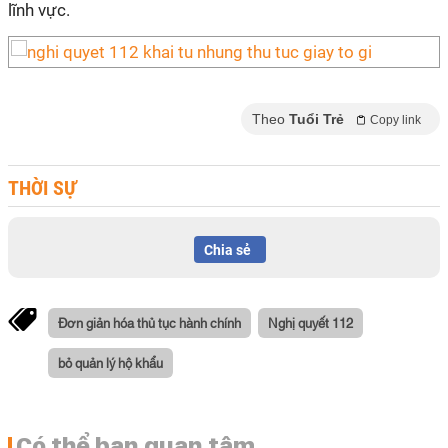
lĩnh vực.
Theo
Tuổi Trẻ
Copy link
THỜI SỰ
Chia sẻ
Đơn giản hóa thủ tục hành chính
Nghị quyết 112
bỏ quản lý hộ khẩu
Có thể bạn quan tâm