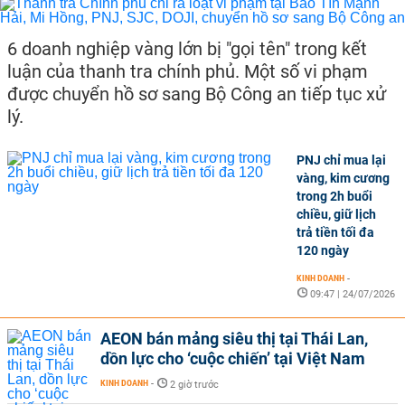
6 doanh nghiệp vàng lớn bị "gọi tên" trong kết
luận của thanh tra chính phủ. Một số vi phạm
được chuyển hồ sơ sang Bộ Công an tiếp tục xử
lý.
PNJ chỉ mua lại
vàng, kim cương
trong 2h buổi
chiều, giữ lịch
trả tiền tối đa
120 ngày
KINH DOANH
-
09:47 | 24/07/2026
AEON bán mảng siêu thị tại Thái Lan,
dồn lực cho ‘cuộc chiến’ tại Việt Nam
KINH DOANH
-
2 giờ trước