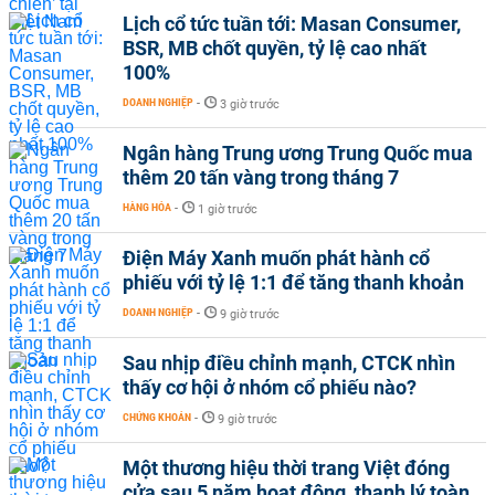
Lịch cổ tức tuần tới: Masan Consumer,
BSR, MB chốt quyền, tỷ lệ cao nhất
100%
DOANH NGHIỆP
-
3 giờ trước
Ngân hàng Trung ương Trung Quốc mua
thêm 20 tấn vàng trong tháng 7
HÀNG HÓA
-
1 giờ trước
Điện Máy Xanh muốn phát hành cổ
phiếu với tỷ lệ 1:1 để tăng thanh khoản
DOANH NGHIỆP
-
9 giờ trước
Sau nhịp điều chỉnh mạnh, CTCK nhìn
thấy cơ hội ở nhóm cổ phiếu nào?
CHỨNG KHOÁN
-
9 giờ trước
Một thương hiệu thời trang Việt đóng
cửa sau 5 năm hoạt động, thanh lý toàn