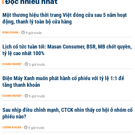
Đọc nhiều nhất
Một thương hiệu thời trang Việt đóng cửa sau 5 năm hoạt
động, thanh lý toàn bộ cửa hàng
KINH DOANH
-
9 giờ trước
Lịch cổ tức tuần tới: Masan Consumer, BSR, MB chốt quyền,
tỷ lệ cao nhất 100%
DOANH NGHIỆP
-
3 giờ trước
Điện Máy Xanh muốn phát hành cổ phiếu với tỷ lệ 1:1 để
tăng thanh khoản
DOANH NGHIỆP
-
9 giờ trước
Sau nhịp điều chỉnh mạnh, CTCK nhìn thấy cơ hội ở nhóm cổ
phiếu nào?
CHỨNG KHOÁN
-
9 giờ trước