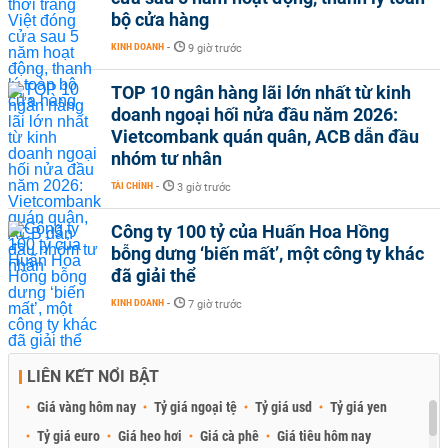
bộ cửa hàng
KINH DOANH
-
9 giờ trước
TOP 10 ngân hàng lãi lớn nhất từ kinh
doanh ngoại hối nửa đầu năm 2026:
Vietcombank quán quân, ACB dẫn đầu
nhóm tư nhân
TÀI CHÍNH
-
3 giờ trước
Công ty 100 tỷ của Huấn Hoa Hồng
bỗng dưng ‘biến mất’, một công ty khác
đã giải thể
KINH DOANH
-
7 giờ trước
LIÊN KẾT NỔI BẬT
Giá vàng hôm nay
Tỷ giá ngoại tệ
Tỷ giá usd
Tỷ giá yen
Tỷ giá euro
Giá heo hơi
Giá cà phê
Giá tiêu hôm nay