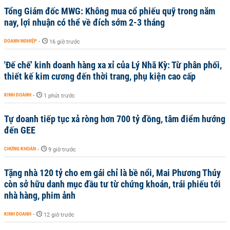
Tổng Giám đốc MWG: Không mua cổ phiếu quỹ trong năm
nay, lợi nhuận có thể về đích sớm 2-3 tháng
DOANH NGHIỆP
-
16 giờ trước
'Đế chế’ kinh doanh hàng xa xỉ của Lý Nhã Kỳ: Từ phân phối,
thiết kế kim cương đến thời trang, phụ kiện cao cấp
KINH DOANH
-
1 phút trước
Tự doanh tiếp tục xả ròng hơn 700 tỷ đồng, tâm điểm hướng
đến GEE
CHỨNG KHOÁN
-
9 giờ trước
Tặng nhà 120 tỷ cho em gái chỉ là bề nổi, Mai Phương Thúy
còn sở hữu danh mục đầu tư từ chứng khoán, trái phiếu tới
nhà hàng, phim ảnh
KINH DOANH
-
12 giờ trước