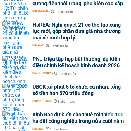
cương đến thời trang, phụ kiện cao cấp
KINH DOANH
-
1 phút trước
HoREA: Nghị quyết 21 có thể tạo xung
lực mới, góp phần đưa giá nhà thương
mại về mức hợp lý
NHÀ ĐẤT
-
1 phút trước
PNJ triệu tập họp bất thường, dự kiến
điều chỉnh kế hoạch kinh doanh 2026
DOANH NGHIỆP
-
1 phút trước
UBCK xử phạt 5 tổ chức, cá nhân, tổng
số tiền hơn 570 triệu đồng
CHỨNG KHOÁN
-
1 phút trước
Kinh Bắc dự kiến cho thuê tối thiểu 100
ha đất công nghiệp trong nửa cuối năm
NHÀ ĐẤT
-
1 phút trước