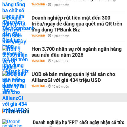
TÀI CHÍNH
-
1 phút trước
Doanh nghiệp rút tiền mặt đến 300
triệu/ngày dễ dàng qua quét mã QR trên
ứng dụng TPBank Biz
TÀI CHÍNH
-
1 phút trước
Hơn 3.700 nhân sự rời ngành ngân hàng
sau nửa đầu năm 2026
TÀI CHÍNH
-
1 phút trước
UOB sẽ bán mảng quản lý tài sản cho
AllianzGI với giá 434 triệu USD
TÀI CHÍNH
-
10 giờ trước
Tin mới
Doanh nghiệp họ 'FPT' chốt ngày nhận cổ tức