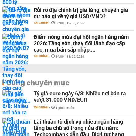
Rủi ro địa chính trị gia tăng, chuyên gia
dự báo gì về tỷ giá USD/VND?
TÀI CHÍNH
-
08:00 | 12/03/2026
Điểm nóng mùa đại hội ngân hàng năm
2026: Tăng vốn, thay đổi lãnh đạo cấp
cao, mua bán sáp nhập,...
TÀI CHÍNH
-
14:00 | 11/03/2026
Cùng chuyên mục
Tỷ giá euro ngày 6/8: Nhiều nơi bán ra
vượt 31.000 VND/EUR
TÀI CHÍNH
-
1 phút trước
Lãi thuần từ dịch vụ nhiều ngân hàng
tăng ba chữ số trong nửa đầu năm:
Techcombank dẫn đầu, Big4 tụt hạng