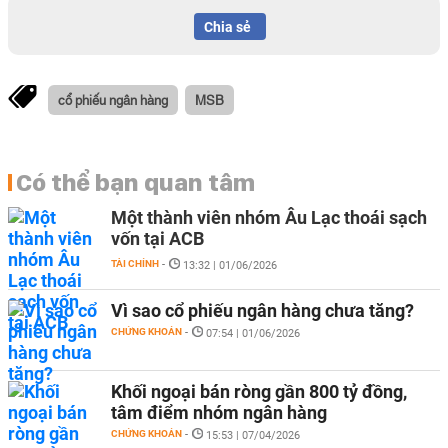
Chia sẻ
cổ phiếu ngân hàng
MSB
Có thể bạn quan tâm
Một thành viên nhóm Âu Lạc thoái sạch
vốn tại ACB
TÀI CHÍNH
-
13:32 | 01/06/2026
Vì sao cổ phiếu ngân hàng chưa tăng?
CHỨNG KHOÁN
-
07:54 | 01/06/2026
Khối ngoại bán ròng gần 800 tỷ đồng,
tâm điểm nhóm ngân hàng
CHỨNG KHOÁN
-
15:53 | 07/04/2026