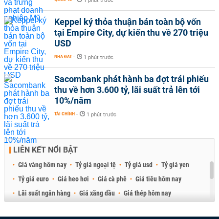
1 phút trước
Keppel ký thỏa thuận bán toàn bộ vốn
tại Empire City, dự kiến thu về 270 triệu
USD
NHÀ ĐẤT
-
1 phút trước
Sacombank phát hành ba đợt trái phiếu
thu về hơn 3.600 tỷ, lãi suất trả lên tới
10%/năm
TÀI CHÍNH
-
1 phút trước
LIÊN KẾT NỔI BẬT
Giá vàng hôm nay
Tỷ giá ngoại tệ
Tỷ giá usd
Tỷ giá yen
Tỷ giá euro
Giá heo hơi
Giá cà phê
Giá tiêu hôm nay
Lãi suất ngân hàng
Giá xăng dầu
Giá thép hôm nay
Giá sầu riêng
Giá thịt heo
Giá gạo
Giá cao su