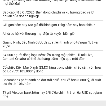
mọi thời đại’
Báo cáo F&B QI/2026: Biến động chi phí và xu hướng bảo vệ lợi
nhuận của doanh nghiệp
Giá gas hôm nay 6/8 giá đổi bình gas 12kg hôm nay bao nhiêu?
AI và cơ hội với thương mại điện tử xuyên biên giới
Quảng Ninh, Bắc Ninh được đề xuất lên thành phố từ ngày 1/9 và
20/9
84.000 người đồng loạt ‘ném tiền’ trong một phiên TikTok Live,
Content Creator có thể thu hàng trăm triệu qua một đêm
Cổ phiếu Điện Máy Xanh (DMX) tăng trong phiên chào sàn, vốn hóa
có lúc vượt 105.000 tỷ đồng
Sacombank phát hành ba đợt trái phiếu thu về hơn 3.600 tỷ, lãi suất
trả lên tới 10%/năm
Tỷ giá Vietcombank hôm nay 6/8 điều chỉnh trái chiều, USD sụt giảm
nhẹ