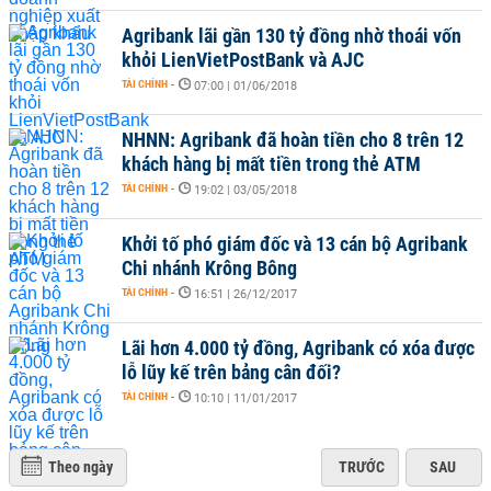
Agribank lãi gần 130 tỷ đồng nhờ thoái vốn
khỏi LienVietPostBank và AJC
TÀI CHÍNH
-
07:00 | 01/06/2018
NHNN: Agribank đã hoàn tiền cho 8 trên 12
khách hàng bị mất tiền trong thẻ ATM
TÀI CHÍNH
-
19:02 | 03/05/2018
Khởi tố phó giám đốc và 13 cán bộ Agribank
Chi nhánh Krông Bông
TÀI CHÍNH
-
16:51 | 26/12/2017
Lãi hơn 4.000 tỷ đồng, Agribank có xóa được
lỗ lũy kế trên bảng cân đối?
TÀI CHÍNH
-
10:10 | 11/01/2017
Theo ngày
TRƯỚC
SAU