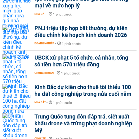
mại về mức hợp lý
NHÀ ĐẤT
-
1 phút trước
PNJ triệu tập họp bất thường, dự kiến
điều chỉnh kế hoạch kinh doanh 2026
DOANH NGHIỆP
-
1 phút trước
UBCK xử phạt 5 tổ chức, cá nhân, tổng
số tiền hơn 570 triệu đồng
CHỨNG KHOÁN
-
1 phút trước
Kinh Bắc dự kiến cho thuê tối thiểu 100
ha đất công nghiệp trong nửa cuối năm
NHÀ ĐẤT
-
1 phút trước
Trung Quốc tung đòn đáp trả, siết xuất
khẩu drone và trừng phạt doanh nghiệp
Mỹ
QUỐC TẾ
-