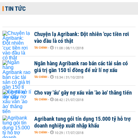
TIN TỨC
Chuyện lạ Agribank: Đột nhiên 'cục tiền rơi
vào đầu là có thật
TÀI CHÍNH
-
11:08 | 08/11/2018
Ngân hàng Agribank rao bán các tài sản có
giá trị gần 150 tỉ đồng để xử lí nợ xấu
TÀI CHÍNH
-
15:34 | 31/10/2018
Cho vay 'ẩu' gây nợ xấu vẫn 'ào ào' thăng tiến
TÀI CHÍNH
-
08:42 | 21/07/2018
Agribank tung gói tín dụng 15.000 tỷ hỗ trợ
doanh nghiệp xuất nhập khẩu
TÀI CHÍNH
-
10:29 | 17/07/2018