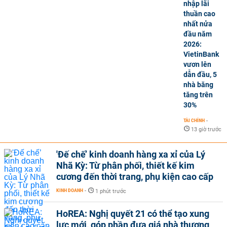
nhập lãi
thuần cao
nhất nửa
đầu năm
2026:
VietinBank
vươn lên
dẫn đầu, 5
nhà băng
tăng trên
30%
TÀI CHÍNH
-
13 giờ trước
'Đế chế’ kinh doanh hàng xa xỉ của Lý
Nhã Kỳ: Từ phân phối, thiết kế kim
cương đến thời trang, phụ kiện cao cấp
KINH DOANH
-
1 phút trước
HoREA: Nghị quyết 21 có thể tạo xung
lực mới, góp phần đưa giá nhà thương