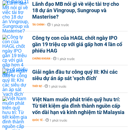
Lãnh đạo MB nói gì về việc tài trợ cho
18 dự án Vingroup, Sungroup và
Masterise?
TÀI CHÍNH
-
1 phút trước
Công ty con của HAGL chốt ngày IPO
gần 19 triệu cp với giá gấp hơn 4 lần cổ
phiếu HAG
CHỨNG KHOÁN
-
1 phút trước
Giải ngân đầu tư công quý III: Khi các
siêu dự án áp sát 'vạch đích'
THỜI SỰ
-
1 phút trước
Việt Nam muốn phát triển quỹ hưu trí:
Từ tiết kiệm gia đình thành nguồn cấp
vốn dài hạn và kinh nghiệm từ Malaysia
QUỐC TẾ
-
1 phút trước