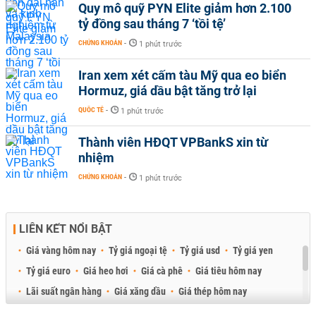
Quy mô quỹ PYN Elite giảm hơn 2.100
tỷ đồng sau tháng 7 ‘tồi tệ’
CHỨNG KHOÁN
-
1 phút trước
Iran xem xét cấm tàu Mỹ qua eo biển
Hormuz, giá dầu bật tăng trở lại
QUỐC TẾ
-
1 phút trước
Thành viên HĐQT VPBankS xin từ
nhiệm
CHỨNG KHOÁN
-
1 phút trước
LIÊN KẾT NỔI BẬT
Giá vàng hôm nay
Tỷ giá ngoại tệ
Tỷ giá usd
Tỷ giá yen
Tỷ giá euro
Giá heo hơi
Giá cà phê
Giá tiêu hôm nay
Lãi suất ngân hàng
Giá xăng dầu
Giá thép hôm nay
Giá sầu riêng
Giá thịt heo
Giá gạo
Giá cao su