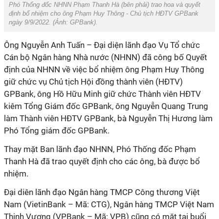
Phó Thống đốc NHNN
Phạm Thanh Hà (bên phải) trao hoa và quyết
định bổ nhiệm cho ông Phạm Huy Thông - Chủ tịch HĐTV GPBank
ngày 9/9/2022. (Ảnh:
GPBank
).
Ông Nguyễn Anh Tuấn – Đại diện lãnh đạo Vụ Tổ chức
Cán bộ Ngân hàng Nhà nước (NHNN) đã công bố Quyết
định của NHNN về việc bổ nhiệm ông Phạm Huy Thông
giữ chức vụ Chủ tịch Hội đồng thành viên (HĐTV)
GPBank, ông Hồ Hữu Minh giữ chức Thành viên HĐTV
kiêm Tổng Giám đốc GPBank, ông Nguyễn Quang Trung
làm Thành viên HĐTV GPBank, bà Nguyễn Thị Hương làm
Phó Tổng giám đốc GPBank.
Thay mặt Ban lãnh đạo NHNN, Phó Thống đốc Phạm
Thanh Hà đã trao quyết định cho các ông, bà được bổ
nhiệm.
Đại diên lãnh đạo Ngân hàng TMCP Công thương Việt
Nam (VietinBank – Mã: CTG), Ngân hàng TMCP Việt Nam
Thịnh Vượng (VPBank – Mã: VPB) cũng có mặt tại buổi