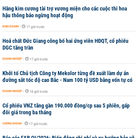
Hãng kim cương tài trợ vương miện cho các cuộc thi hoa
hậu thông báo ngừng hoạt động
KINH DOANH
-
17 giờ trước
Hoá chất Đức Giang công bố hai ứng viên HĐQT, cổ phiếu
DGC tăng trần
DOANH NGHIỆP
-
17 giờ trước
Khởi tố Chủ tịch Công ty Mekolor từng đề xuất làm dự án
đường sắt tốc độ cao Bắc - Nam 100 tỷ USD bằng vốn tự có
DOANH NGHIỆP
-
16 giờ trước
Cổ phiếu VNZ tăng gần 190.000 đồng/cp sau 5 phiên, gấp
đôi giá trong ba tháng
CHỨNG KHOÁN
-
17 giờ trước
Báo cáo F&B QI/2026: Biến động chi phí và xu hướng bảo vệ