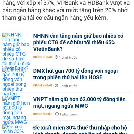
hàng với xấp xỉ 37%, VPBank và HDBank vượt xa
các ngân hàng khác với mức tăng trên 20% nhờ
tham gia tái cơ cấu ngân hàng yếu kém.
NHNN cần tăng nắm giữ bao nhiêu cổ
phiếu CTG để sở hữu tối thiểu 65%
VietinBank?
CHỨNG KHOÁN
-
1 phút trước
DMX hút gần 700 tỷ đồng vốn ngoại
trong phiên thứ hai lên HOSE
CHỨNG KHOÁN
-
1 phút trước
VNPT nắm giữ hơn 62.000 tỷ đồng tiền
mặt, ngang ngửa MWG
DOANH NGHIỆP
-
1 phút trước
Đề xuất miễn 30% thuế thu nhập cho hộ