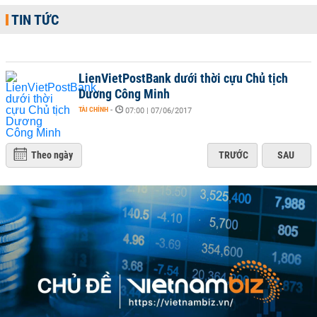
TIN TỨC
LienVietPostBank dưới thời cựu Chủ tịch
Dương Công Minh
TÀI CHÍNH
-
07:00 | 07/06/2017
Theo ngày
TRƯỚC
SAU