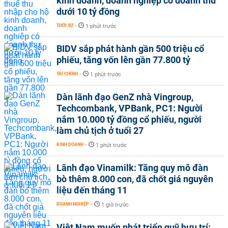
kinh doanh, doanh nghiệp có doanh thu
dưới 10 tỷ đồng
THỜI SỰ
-
1 phút trước
BIDV sắp phát hành gần 500 triệu cổ
phiếu, tăng vốn lên gần 77.800 tỷ
TÀI CHÍNH
-
1 phút trước
Dàn lãnh đạo GenZ nhà Vingroup,
Techcombank, VPBank, PC1: Người
nắm 10.000 tỷ đồng cổ phiếu, người
làm chủ tịch ở tuổi 27
KINH DOANH
-
1 phút trước
Lãnh đạo Vinamilk: Tăng quy mô đàn
bò thêm 8.000 con, đã chốt giá nguyên
liệu đến tháng 11
DOANH NGHIỆP
-
1 giờ trước
Việt Nam muốn phát triển quỹ hưu trí: