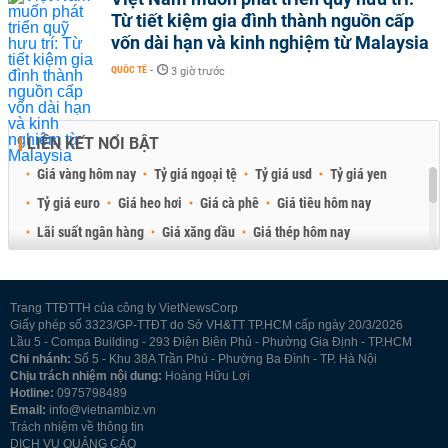
Từ tiết kiệm gia đình thành nguồn cấp
vốn dài hạn và kinh nghiệm từ Malaysia
QUỐC TẾ
-
3 giờ trước
LIÊN KẾT NỔI BẬT
Giá vàng hôm nay
Tỷ giá ngoại tệ
Tỷ giá usd
Tỷ giá yen
Tỷ giá euro
Giá heo hơi
Giá cà phê
Giá tiêu hôm nay
Lãi suất ngân hàng
Giá xăng dầu
Giá thép hôm nay
Giá sầu riêng
Giá thịt heo
Giá gạo
Giá cao su
Best Retail Brokers
Diễn đàn đầu tư Việt Nam 2026
Trang TTĐTTH của công ty VietNewsCorp
Giấy phép số 3323/GP-TTĐT do Sở VH&TT TP.HCM cấp ngày 20/3/2026
Lầu 5 - Compa Building - 293 Điện Biên Phủ - Phường Gia Định - TP.HCM
Chi nhánh:
Số 5 - Khu 38A Trần Phú - Phường Ba Đình - TP. Hà Nội
Chịu trách nhiệm nội dung:
Hoàng Hữu Lợi
Hotline:
0975798489
Email:
info@vietnambiz.vn
Trách nhiệm về thông tin
DỊCH VỤ QUẢNG CÁO