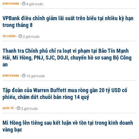
KINH DOANH
-
4 giờ trước
VPBank điều chỉnh giảm lãi suất trên biểu tại nhiều kỳ hạn
trong tháng 8
TÀI CHÍNH
-
2 giờ trước
Thanh tra Chính phủ chỉ ra loạt vi phạm tại Bảo Tín Mạnh
Hải, Mi Hồng, PNJ, SJC, DOJI, chuyển hồ sơ sang Bộ Công
an
KINH DOANH
-
15 giờ trước
Tập đoàn của Warren Buffett mua ròng gần 20 tỷ USD cổ
phiếu, chấm dứt chuỗi bán ròng 14 quý
QUỐC TẾ
-
3 giờ trước
Mi Hồng lên tiếng sau kết luận về tồn tại trong kinh doanh
vàng bạc