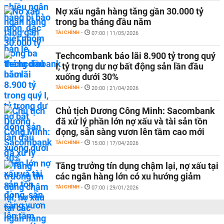
Nợ xấu ngân hàng tăng gần 30.000 tỷ
trong ba tháng đầu năm
TÀI CHÍNH
-
07:00 | 11/05/2026
Techcombank báo lãi 8.900 tỷ trong quý
I, tỷ trọng dư nợ bất động sản lần đầu
xuống dưới 30%
TÀI CHÍNH
-
20:00 | 21/04/2026
Chủ tịch Dương Công Minh: Sacombank
đã xử lý phần lớn nợ xấu và tài sản tồn
đọng, sẵn sàng vươn lên tầm cao mới
TÀI CHÍNH
-
15:00 | 17/04/2026
Tăng trưởng tín dụng chậm lại, nợ xấu tại
các ngân hàng lớn có xu hướng giảm
TÀI CHÍNH
-
07:00 | 29/01/2026