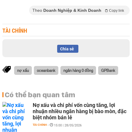
Theo
Doanh Nghiệp & Kinh Doanh
Copy link
TÀI CHÍNH
Chia sẻ
nợ xấu
oceanbank
ngân hàng 0 đồng
GPBank
Có thể bạn quan tâm
Nợ xấu và chi phí vốn cùng tăng, lợi
nhuận nhiều ngân hàng bị bào mòn, đặc
biệt nhóm bán lẻ
TÀI CHÍNH
-
15:00 | 28/05/2026