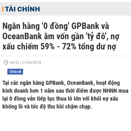
TÀI CHÍNH
Ngân hàng '0 đồng' GPBank và
OceanBank âm vốn gần 'tỷ đô', nợ
xấu chiếm 59% - 72% tổng dư nợ
08:52 | 21/05/2018
Chia sẻ
Tại các ngân hàng GPBank, OceanBank, hoạt động
kinh doanh hơn 1 năm sau thời điểm được NHNN mua
lại 0 đồng vẫn tiếp tục thua lỗ lớn với khối nợ xấu
khổng lồ và tốc độ thu hồi chậm chạp.