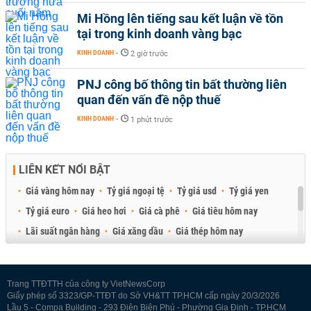
Mi Hồng lên tiếng sau kết luận về tồn
tại trong kinh doanh vàng bạc
KINH DOANH
-
2 giờ trước
PNJ công bố thông tin bất thường liên
quan đến vấn đề nộp thuế
KINH DOANH
-
1 phút trước
LIÊN KẾT NỔI BẬT
Giá vàng hôm nay
Tỷ giá ngoại tệ
Tỷ giá usd
Tỷ giá yen
Tỷ giá euro
Giá heo hơi
Giá cà phê
Giá tiêu hôm nay
Lãi suất ngân hàng
Giá xăng dầu
Giá thép hôm nay
Giá sầu riêng
Giá thịt heo
Giá gạo
Giá cao su
Best Retail Brokers
Diễn đàn đầu tư Việt Nam 2026
Trang TTĐTTH của công ty VietNewsCorp
Giấy phép số 3323/GP-TTĐT do Sở VH&TT TP.HCM cấp ngày 20/3/2026
Lầu 5 - Compa Building - 293 Điện Biên Phủ - Phường Gia Định - TP.HCM