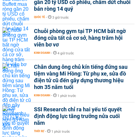
gần 20 tỷ USD cổ phiếu, chấm dứt chuỗi
bán ròng 14 quý
QUỐC TẾ
-
3 giờ trước
Chuỗi phòng gym tại TP HCM bất ngờ
đóng cửa tất cả cơ sở, hàng trăm hội
viên bơ vơ
KINH DOANH
-
4 giờ trước
Chân dung ông chủ kín tiếng đứng sau
tiệm vàng Mi Hồng: Từ phụ xe, sửa đồ
điện tử cũ đến gây dựng thương hiệu
hơn 35 năm tuổi
KINH DOANH
-
1 phút trước
SSI Research chỉ ra hai yếu tố quyết
định động lực tăng trưởng nửa cuối
năm
THỜI SỰ
-
1 phút trước