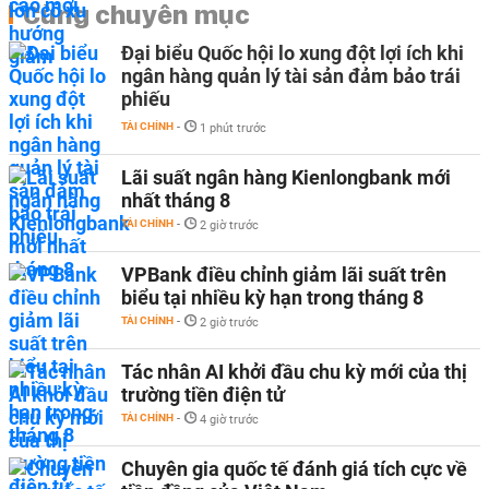
Cùng chuyên mục
Đại biểu Quốc hội lo xung đột lợi ích khi
ngân hàng quản lý tài sản đảm bảo trái
phiếu
TÀI CHÍNH
-
1 phút trước
Lãi suất ngân hàng Kienlongbank mới
nhất tháng 8
TÀI CHÍNH
-
2 giờ trước
VPBank điều chỉnh giảm lãi suất trên
biểu tại nhiều kỳ hạn trong tháng 8
TÀI CHÍNH
-
2 giờ trước
Tác nhân AI khởi đầu chu kỳ mới của thị
trường tiền điện tử
TÀI CHÍNH
-
4 giờ trước
Chuyên gia quốc tế đánh giá tích cực về