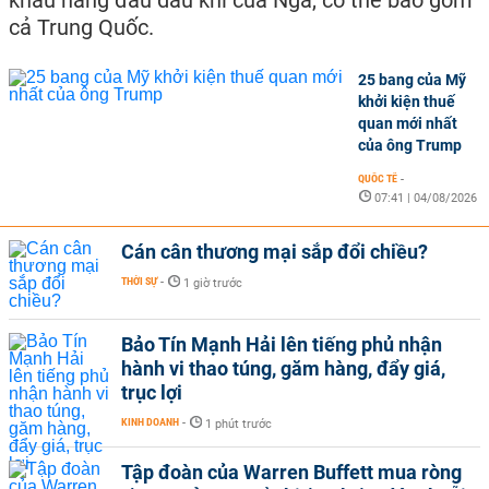
khẩu hàng đầu dầu khí của Nga, có thể bao gồm
cả Trung Quốc.
25 bang của Mỹ
khởi kiện thuế
quan mới nhất
của ông Trump
QUỐC TẾ
-
07:41 | 04/08/2026
Cán cân thương mại sắp đổi chiều?
THỜI SỰ
-
1 giờ trước
Bảo Tín Mạnh Hải lên tiếng phủ nhận
hành vi thao túng, găm hàng, đẩy giá,
trục lợi
KINH DOANH
-
1 phút trước
Tập đoàn của Warren Buffett mua ròng