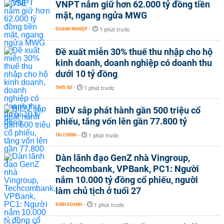
VNPT nắm giữ hơn 62.000 tỷ đồng tiền
mặt, ngang ngửa MWG
DOANH NGHIỆP
-
1 phút trước
Đề xuất miễn 30% thuế thu nhập cho hộ
kinh doanh, doanh nghiệp có doanh thu
dưới 10 tỷ đồng
THỜI SỰ
-
1 phút trước
BIDV sắp phát hành gần 500 triệu cổ
phiếu, tăng vốn lên gần 77.800 tỷ
TÀI CHÍNH
-
1 phút trước
Dàn lãnh đạo GenZ nhà Vingroup,
Techcombank, VPBank, PC1: Người
nắm 10.000 tỷ đồng cổ phiếu, người
làm chủ tịch ở tuổi 27
KINH DOANH
-
1 phút trước