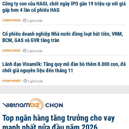
Công ty con của HAGL chốt ngày IPO gần 19 triệu cp với giá
gấp hơn 4 lần cổ phiếu HAG
CHỨNG KHOÁN
-
5 giờ trước
Cổ phiếu doanh nghiệp Nhà nước đồng loạt hút tiền, VNM,
BCM, GAS và GVR tăng trần
CHỨNG KHOÁN
-
2 giờ trước
Lãnh đạo Vinamilk: Tăng quy mô đàn bò thêm 8.000 con, đã
chốt giá nguyên liệu đến tháng 11
DOANH NGHIỆP
-
2 giờ trước
Top ngân hàng tăng trưởng cho vay
mạnh nhất nửa đầu năm 2026