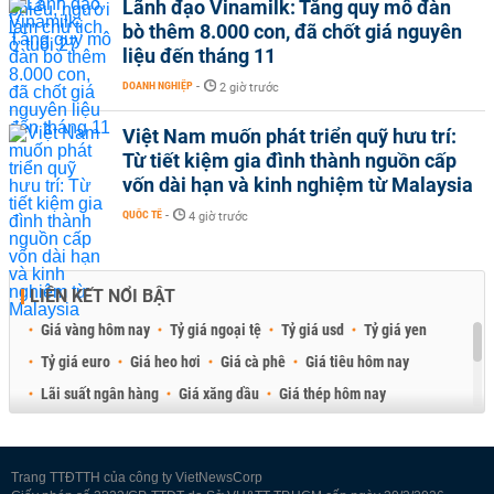
Lãnh đạo Vinamilk: Tăng quy mô đàn
bò thêm 8.000 con, đã chốt giá nguyên
liệu đến tháng 11
DOANH NGHIỆP
-
2 giờ trước
Việt Nam muốn phát triển quỹ hưu trí:
Từ tiết kiệm gia đình thành nguồn cấp
vốn dài hạn và kinh nghiệm từ Malaysia
QUỐC TẾ
-
4 giờ trước
LIÊN KẾT NỔI BẬT
Giá vàng hôm nay
Tỷ giá ngoại tệ
Tỷ giá usd
Tỷ giá yen
Tỷ giá euro
Giá heo hơi
Giá cà phê
Giá tiêu hôm nay
Lãi suất ngân hàng
Giá xăng dầu
Giá thép hôm nay
Giá sầu riêng
Giá thịt heo
Giá gạo
Giá cao su
Best Retail Brokers
Diễn đàn đầu tư Việt Nam 2026
Trang TTĐTTH của công ty VietNewsCorp