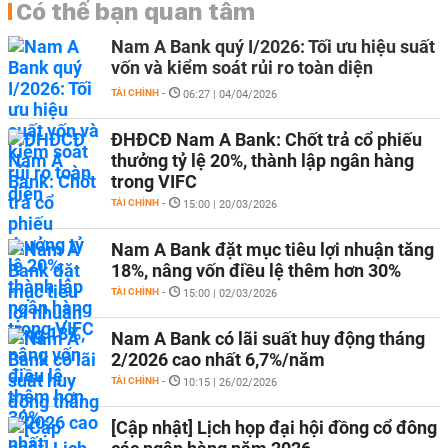
Có thể bạn quan tâm
Nam A Bank quý I/2026: Tối ưu hiệu suất
vốn và kiểm soát rủi ro toàn diện
TÀI CHÍNH
-
06:27 | 04/04/2026
ĐHĐCĐ Nam A Bank: Chốt trả cổ phiếu
thưởng tỷ lệ 20%, thành lập ngân hàng
trong VIFC
TÀI CHÍNH
-
15:00 | 20/03/2026
Nam A Bank đặt mục tiêu lợi nhuận tăng
18%, nâng vốn điều lệ thêm hơn 30%
TÀI CHÍNH
-
15:00 | 02/03/2026
Nam A Bank có lãi suất huy động tháng
2/2026 cao nhất 6,7%/năm
TÀI CHÍNH
-
10:15 | 26/02/2026
[Cập nhật] Lịch họp đại hội đồng cổ đông