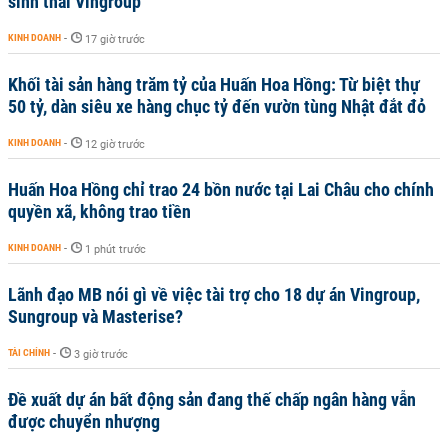
sinh thái Vingroup
KINH DOANH
-
17 giờ trước
Khối tài sản hàng trăm tỷ của Huấn Hoa Hồng: Từ biệt thự
50 tỷ, dàn siêu xe hàng chục tỷ đến vườn tùng Nhật đắt đỏ
KINH DOANH
-
12 giờ trước
Huấn Hoa Hồng chỉ trao 24 bồn nước tại Lai Châu cho chính
quyền xã, không trao tiền
KINH DOANH
-
1 phút trước
Lãnh đạo MB nói gì về việc tài trợ cho 18 dự án Vingroup,
Sungroup và Masterise?
TÀI CHÍNH
-
3 giờ trước
Đề xuất dự án bất động sản đang thế chấp ngân hàng vẫn
được chuyển nhượng