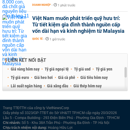
DOANH NGHIỆP
-
1 phút trước
Việt Nam muốn phát triển quỹ hưu trí:
Từ tiết kiệm gia đình thành nguồn cấp
vốn dài hạn và kinh nghiệm từ Malaysia
QUỐC TẾ
-
1 giờ trước
LIÊN KẾT NỔI BẬT
Giá vàng hôm nay
Tỷ giá ngoại tệ
Tỷ giá usd
Tỷ giá yen
Tỷ giá euro
Giá heo hơi
Giá cà phê
Giá tiêu hôm nay
Lãi suất ngân hàng
Giá xăng dầu
Giá thép hôm nay
Giá sầu riêng
Giá thịt heo
Giá gạo
Giá cao su
Best Retail Brokers
Diễn đàn đầu tư Việt Nam 2026
Trang TTĐTTH của công ty VietNewsCorp
Giấy phép số 3323/GP-TTĐT do Sở VH&TT TP.HCM cấp ngày 20/3/2026
Lầu 5 - Compa Building - 293 Điện Biên Phủ - Phường Gia Định - TP.HCM
Chi nhánh:
Số 5 - Khu 38A Trần Phú - Phường Ba Đình - TP. Hà Nội
Chịu trách nhiệm nội dung:
Hoàng Hữu Lợi