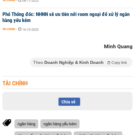
TÀI CHÍNH
-
06-11-2023
Phó Thống đốc: NHNN sẽ ưu tiên nới room ngoại để xử lý ngân
hàng yếu kém
TÀI CHÍNH
-
16-10-2023
Minh Quang
Theo
Doanh Nghiệp & Kinh Doanh
Copy link
TÀI CHÍNH
Chia sẻ
ngân hàng
ngân hàng yếu kém