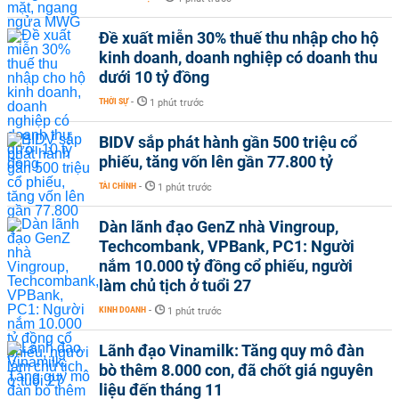
Đề xuất miễn 30% thuế thu nhập cho hộ
kinh doanh, doanh nghiệp có doanh thu
dưới 10 tỷ đồng
THỜI SỰ
-
1 phút trước
BIDV sắp phát hành gần 500 triệu cổ
phiếu, tăng vốn lên gần 77.800 tỷ
TÀI CHÍNH
-
1 phút trước
Dàn lãnh đạo GenZ nhà Vingroup,
Techcombank, VPBank, PC1: Người
nắm 10.000 tỷ đồng cổ phiếu, người
làm chủ tịch ở tuổi 27
KINH DOANH
-
1 phút trước
Lãnh đạo Vinamilk: Tăng quy mô đàn
bò thêm 8.000 con, đã chốt giá nguyên
liệu đến tháng 11