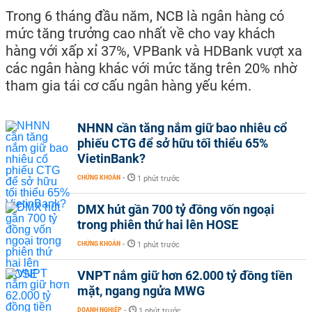
Trong 6 tháng đầu năm, NCB là ngân hàng có
mức tăng trưởng cao nhất về cho vay khách
hàng với xấp xỉ 37%, VPBank và HDBank vượt xa
các ngân hàng khác với mức tăng trên 20% nhờ
tham gia tái cơ cấu ngân hàng yếu kém.
NHNN cần tăng nắm giữ bao nhiêu cổ
phiếu CTG để sở hữu tối thiểu 65%
VietinBank?
CHỨNG KHOÁN
-
1 phút trước
DMX hút gần 700 tỷ đồng vốn ngoại
trong phiên thứ hai lên HOSE
CHỨNG KHOÁN
-
1 phút trước
VNPT nắm giữ hơn 62.000 tỷ đồng tiền
mặt, ngang ngửa MWG
DOANH NGHIỆP
-
1 phút trước