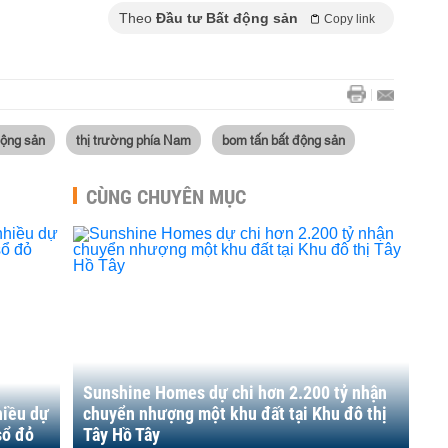
Theo
Đầu tư Bất động sản
Copy link
động sản
thị trường phía Nam
bom tấn bất động sản
CÙNG CHUYÊN MỤC
Sunshine Homes dự chi hơn 2.200 tỷ nhận
hiều dự
chuyển nhượng một khu đất tại Khu đô thị
sổ đỏ
Tây Hồ Tây