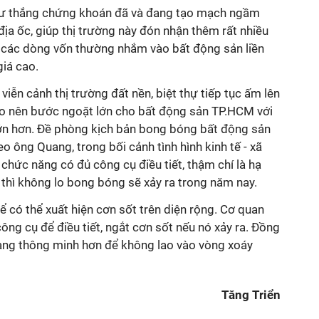
tư thắng chứng khoán đã và đang tạo mạch ngầm
địa ốc, giúp thị trường này đón nhận thêm rất nhiều
 các dòng vốn thường nhắm vào bất động sản liền
giá cao.
iễn cảnh thị trường đất nền, biệt thự tiếp tục ấm lên
o nên bước ngoặt lớn cho bất động sản TP.HCM với
 lớn hơn. Đề phòng kịch bản bong bóng bất động sản
o ông Quang, trong bối cảnh tình hình kinh tế - xã
 chức năng có đủ công cụ điều tiết, thậm chí là hạ
t, thì không lo bong bóng sẽ xảy ra trong năm nay.
ể có thể xuất hiện cơn sốt trên diện rộng. Cơ quan
ông cụ để điều tiết, ngắt cơn sốt nếu nó xảy ra. Đồng
càng thông minh hơn để không lao vào vòng xoáy
Tăng Triển