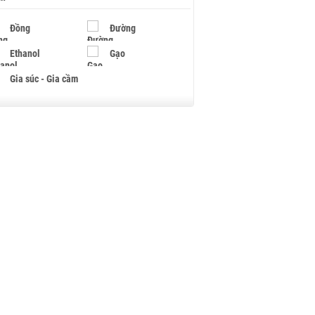
Đồng
Đường
Ethanol
Gạo
Gia súc - Gia cầm
Giấy
Gỗ
Hạt điều
Hồ tiêu - Hạt tiêu
Khí đốt
Kim loại khác
Mắc ca
Muối
Ngũ cốc
Nhựa - Hạt nhựa
Palladium
Phân bón