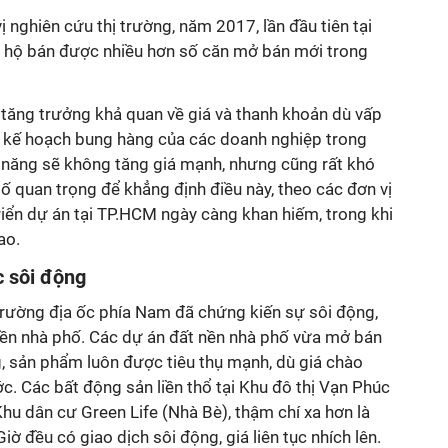
 nghiên cứu thị trường, năm 2017, lần đầu tiên tại
 hộ bán được nhiều hơn số căn mở bán mới trong
 tăng trưởng khả quan về giá và thanh khoản dù vấp
 kế hoạch bung hàng của các doanh nghiệp trong
 năng sẽ không tăng giá mạnh, nhưng cũng rất khó
tố quan trọng để khẳng định điều này, theo các đơn vị
triển dự án tại TP.HCM ngày càng khan hiếm, trong khi
ao.
c sôi động
trường địa ốc phía Nam đã chứng kiến sự sôi động,
 nền nhà phố. Các dự án đất nền nhà phố vừa mở bán
, sản phẩm luôn được tiêu thụ mạnh, dù giá chào
c. Các bất động sản liền thổ tại Khu đô thị Vạn Phúc
Khu dân cư Green Life (Nhà Bè), thậm chí xa hơn là
Giờ đều có giao dịch sôi động, giá liên tục nhích lên.