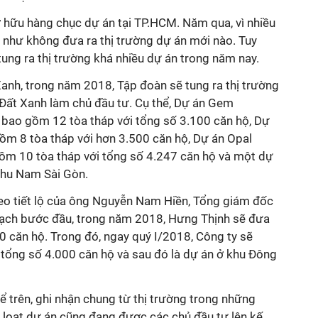
 hữu hàng chục dự án tại TP.HCM. Năm qua, vì nhiều
 như không đưa ra thị trường dự án mới nào. Tuy
 tung ra thị trường khá nhiều dự án trong năm nay.
anh, trong năm 2018, Tập đoàn sẽ tung ra thị trường
 Đất Xanh làm chủ đầu tư. Cụ thể, Dự án Gem
M bao gồm 12 tòa tháp với tổng số 3.100 căn hộ, Dự
gồm 8 tòa tháp với hơn 3.500 căn hộ, Dự án Opal
ồm 10 tòa tháp với tổng số 4.247 căn hộ và một dự
 khu Nam Sài Gòn.
eo tiết lộ của ông Nguyễn Nam Hiền, Tổng giám đốc
oạch bước đầu, trong năm 2018, Hưng Thịnh sẽ đưa
00 căn hộ. Trong đó, ngay quý I/2018, Công ty sẽ
 tổng số 4.000 căn hộ và sau đó là dự án ở khu Đông
 trên, ghi nhận chung từ thị trường trong những
 loạt dự án cũng đang được các chủ đầu tư lên kế