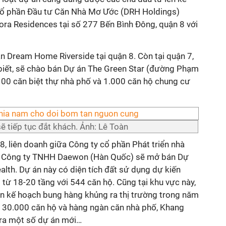
ổ phần Đầu tư Căn Nhà Mơ Ước (DRH Holdings)
rora Residences tại số 277 Bến Bình Đông, quận 8 với
n Dream Home Riverside tại quận 8. Còn tại quận 7,
biết, sẽ chào bán Dự án The Green Star (đường Phạm
00 căn biệt thự nhà phố và 1.000 căn hộ chung cư
sẽ tiếp tục đắt khách. Ảnh: Lê Toàn
, liên doanh giữa Công ty cổ phần Phát triển nhà
à Công ty TNHH Daewon (Hàn Quốc) sẽ mở bán Dự
th. Dự án này có diện tích đất sử dụng dự kiến
từ 18-20 tầng với 544 căn hộ. Cũng tại khu vực này,
ên kế hoạch bung hàng khủng ra thị trường trong năm
 30.000 căn hộ và hàng ngàn căn nhà phố, Khang
 ra một số dự án mới…