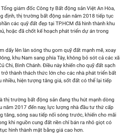
 Tổng giám đốc Công ty Bất động sản Việt An Hòa,
ng định, thị trường bất động sản năm 2018 tiếp tục
 phần các quỹ đất đẹp tại TP.HCM đã hình thành khu
hủ, hoặc đã chốt kế hoạch phát triển dự án trong
m dấy lên làn sóng thu gom quỹ đất mạnh mẽ, xoay
 Đông, khu Nam sang phía Tây, không bỏ sót cả các xã
Củ Chi, Bình Chánh. Điều này khiến cho quỹ đất sạch
 trở thành thách thức lớn cho các nhà phát triển bất
 nhiều, hiện tượng tăng giá, sốt đất có thể lại tiếp
là thị trường bất động sản đang thu hút mạnh dòng
ầu năm 2017 đến nay, lực lượng nhà đầu tư thứ cấp
g tăng, sóng sau tiếp nối sóng trước, khiến cho mãi
rong khi nguồn cung đất nền chỉ bán ra nhỏ giọt có
p tục hình thành mặt bằng giá cao hơn.