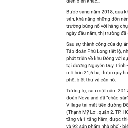
diễn biến khác…
Bước sang năm 2018, qua kh
sản, khả năng những dồn nén
trường bùng nổ với hàng chụ
ngày đầu năm, thị trường đã
Sau sự thành công của dự án 
Tập đoàn Phú Long tiết lộ, 
phát triển về khu Đông với sự
tại đường Nguyễn Duy Trinh 
mô hơn 21,6 ha, được quy h
phố, biệt thự và căn hộ.
Tương tự, sau một năm 2017 
đoàn Novaland đã “chào sân”
Village tại mặt tiền đường Đ
(Thạnh Mỹ Lợi, quận 2, TP. H
tầng và 1 tầng hầm, được th
và 92 sản phẩm nhà phố - biệ