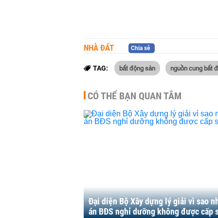
NHÀ ĐẤT
Chia sẻ
bất động sản
nguồn cung bất 
TAG:
CÓ THỂ BẠN QUAN TÂM
Đại diện Bộ Xây dựng lý giải vì sao n
án BĐS nghỉ dưỡng không được cấp 