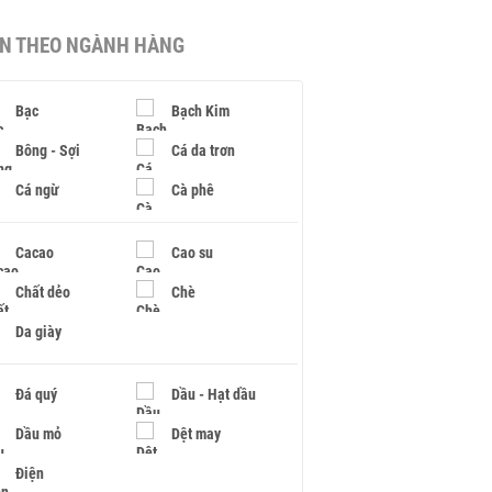
IN THEO NGÀNH HÀNG
Bạc
Bạch Kim
Bông - Sợi
Cá da trơn
Cá ngừ
Cà phê
Cacao
Cao su
Chất dẻo
Chè
Da giày
Đá quý
Dầu - Hạt dầu
Dầu mỏ
Dệt may
Điện