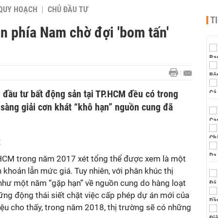
QUY HOẠCH
CHỦ ĐẦU TƯ
T
n phía Nam chờ đợi 'bom tấn'
 đầu tư bất động sản tại TP.HCM đều có trong
 sàng giải cơn khát “khô hạn” nguồn cung đã
t
.HCM trong năm 2017 xét tổng thể được xem là một
khoản lẫn mức giá. Tuy nhiên, với phân khúc thị
như một năm “gặp hạn” về nguồn cung do hàng loạt
ững động thái siết chặt việc cấp phép dự án mới của
iệu cho thấy, trong năm 2018, thị trường sẽ có những