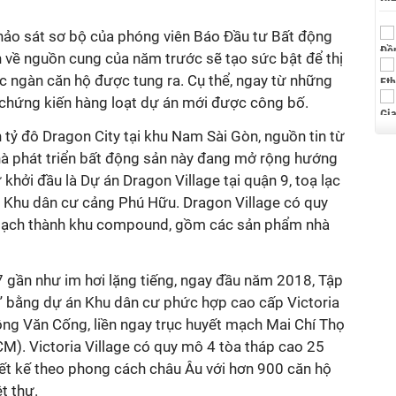
ảo sát sơ bộ của phóng viên Báo Đầu tư Bất động
 về nguồn cung của năm trước sẽ tạo sức bật để thị
c ngàn căn hộ được tung ra. Cụ thể, ngay từ những
 chứng kiến hàng loạt dự án mới được công bố.
tỷ đô Dragon City tại khu Nam Sài Gòn, nguồn tin từ
nhà phát triển bất động sản này đang mở rộng hướng
 khởi đầu là Dự án Dragon Village tại quận 9, toạ lạc
- Khu dân cư cảng Phú Hữu. Dragon Village có quy
oạch thành khu compound, gồm các sản phẩm nhà
gần như im hơi lặng tiếng, ngay đầu năm 2018, Tập
 bằng dự án Khu dân cư phức hợp cao cấp Victoria
ồng Văn Cống, liền ngay trục huyết mạch Mai Chí Thọ
CM). Victoria Village có quy mô 4 tòa tháp cao 25
iết kế theo phong cách châu Âu với hơn 900 căn hộ
t thự.