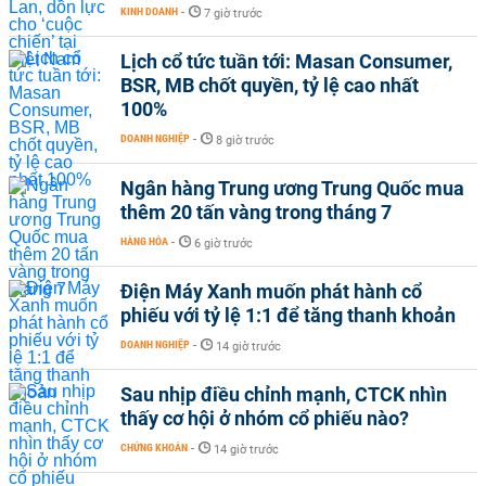
KINH DOANH
-
7 giờ trước
Lịch cổ tức tuần tới: Masan Consumer,
BSR, MB chốt quyền, tỷ lệ cao nhất
100%
DOANH NGHIỆP
-
8 giờ trước
Ngân hàng Trung ương Trung Quốc mua
thêm 20 tấn vàng trong tháng 7
HÀNG HÓA
-
6 giờ trước
Điện Máy Xanh muốn phát hành cổ
phiếu với tỷ lệ 1:1 để tăng thanh khoản
DOANH NGHIỆP
-
14 giờ trước
Sau nhịp điều chỉnh mạnh, CTCK nhìn
thấy cơ hội ở nhóm cổ phiếu nào?
CHỨNG KHOÁN
-
14 giờ trước