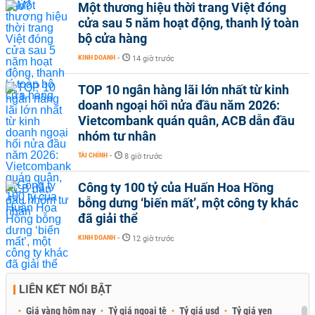
Một thương hiệu thời trang Việt đóng
cửa sau 5 năm hoạt động, thanh lý toàn
bộ cửa hàng
KINH DOANH
-
14 giờ trước
TOP 10 ngân hàng lãi lớn nhất từ kinh
doanh ngoại hối nửa đầu năm 2026:
Vietcombank quán quân, ACB dẫn đầu
nhóm tư nhân
TÀI CHÍNH
-
8 giờ trước
Công ty 100 tỷ của Huấn Hoa Hồng
bỗng dưng ‘biến mất’, một công ty khác
đã giải thể
KINH DOANH
-
12 giờ trước
LIÊN KẾT NỔI BẬT
Giá vàng hôm nay
Tỷ giá ngoại tệ
Tỷ giá usd
Tỷ giá yen