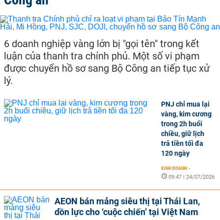
6 doanh nghiệp vàng lớn bị "gọi tên" trong kết
luận của thanh tra chính phủ. Một số vi phạm
được chuyển hồ sơ sang Bộ Công an tiếp tục xử
lý.
PNJ chỉ mua lại
vàng, kim cương
trong 2h buổi
chiều, giữ lịch
trả tiền tối đa
120 ngày
KINH DOANH
-
09:47 | 24/07/2026
AEON bán mảng siêu thị tại Thái Lan,
dồn lực cho ‘cuộc chiến’ tại Việt Nam