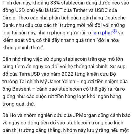
Tính đến nay, khoảng 83% stablecoin đang được neo vào
đồng USD, chủ yếu là USDT của Tether và USDC của
Circle. Theo các nhà phân tích của ngân hàng Deutsche
Bank, nhu cầu của các thị trường mới nổi đối với những
loại tài sản này, nhằm phòng ngừa rủi ro
lạm phát
và
kiểm soát vốn, có thể đẩy nhanh quá trình “đô la hóa
không chính thức”.
Cần nhớ rằng việc sử dụng stablecoin trên quy mô lớn
cũng tiềm ẩn nguy cơ đối với hệ thống tài chính. Sự sụp
đổ của TerraUSD vào năm 2022 từng khiến cựu Bộ
trưởng Tài chính Mỹ Janet Yellen – người tiền nhiệm của
ông Bessent – cảnh báo stablecoin có thể gây ra rủi ro
giống như các cuộc rút tiền hàng loạt khỏi ngân hàng
trong quá khứ.
Bà Ho và nhóm nghiên cứu của JPMorgan cũng cảnh báo
về nguy cơ dòng tiền đổ vào stablecoin trong các kịch
bản thị trường căng thẳng. Nhóm này lưu ý rằng nếu một