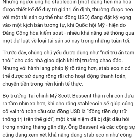
Những người ủng hộ stablecoin (một dạng tiền mã hóa
được thiết kế để duy trì giá trị ổn định, thường được neo
với một tài sản cụ thể như đồng USD) đang đặt kỳ vọng
vào một kịch bản tương tự, khi Quốc hội Mỹ - hiện do
Đảng Cộng hòa kiểm soát - nhiều khả năng sẽ thông qua
một dự luật về loại tài sản số này trong những tuần tới.
Trước đây, chúng chủ yếu được dùng như “nơi trú ẩn tạm
thời” cho các nhà giao dịch khi thị trường chao đảo.
Nhưng với hành lang pháp lý rõ ràng hơn, stablecoin có
thể được sử dụng rộng rãi cho hoạt động thanh toán,
chuyển tiền trong nền kinh tế thực.
Bộ trưởng Tài chính Mỹ Scott Bessent thậm chí còn đưa
ra tầm nhìn xa hơn, khi cho rằng stablecoin sẽ giúp củng
cố vai trò toàn cầu của đồng USD là "đồng tiền dự trữ
thống trị trên thế giới", một khái niệm đã bị đặt dấu hỏi
trong những tháng gần đây. Ông Bessent và các cộng sự
cũng đang xem xét khả năng dùng stablecoin như công