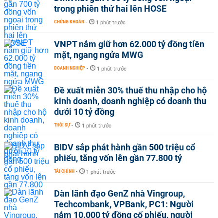
trong phiên thứ hai lên HOSE
CHỨNG KHOÁN
-
1 phút trước
VNPT nắm giữ hơn 62.000 tỷ đồng tiền
mặt, ngang ngửa MWG
DOANH NGHIỆP
-
1 phút trước
Đề xuất miễn 30% thuế thu nhập cho hộ
kinh doanh, doanh nghiệp có doanh thu
dưới 10 tỷ đồng
THỜI SỰ
-
1 phút trước
BIDV sắp phát hành gần 500 triệu cổ
phiếu, tăng vốn lên gần 77.800 tỷ
TÀI CHÍNH
-
1 phút trước
Dàn lãnh đạo GenZ nhà Vingroup,
Techcombank, VPBank, PC1: Người
nắm 10.000 tỷ đồng cổ phiếu, người