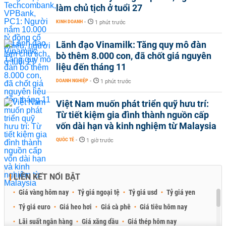
làm chủ tịch ở tuổi 27
KINH DOANH
-
1 phút trước
Lãnh đạo Vinamilk: Tăng quy mô đàn
bò thêm 8.000 con, đã chốt giá nguyên
liệu đến tháng 11
DOANH NGHIỆP
-
1 phút trước
Việt Nam muốn phát triển quỹ hưu trí:
Từ tiết kiệm gia đình thành nguồn cấp
vốn dài hạn và kinh nghiệm từ Malaysia
QUỐC TẾ
-
1 giờ trước
LIÊN KẾT NỔI BẬT
Giá vàng hôm nay
Tỷ giá ngoại tệ
Tỷ giá usd
Tỷ giá yen
Tỷ giá euro
Giá heo hơi
Giá cà phê
Giá tiêu hôm nay
Lãi suất ngân hàng
Giá xăng dầu
Giá thép hôm nay