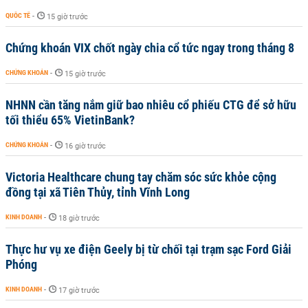
QUỐC TẾ
-
15 giờ trước
Chứng khoán VIX chốt ngày chia cổ tức ngay trong tháng 8
CHỨNG KHOÁN
-
15 giờ trước
NHNN cần tăng nắm giữ bao nhiêu cổ phiếu CTG để sở hữu
tối thiểu 65% VietinBank?
CHỨNG KHOÁN
-
16 giờ trước
Victoria Healthcare chung tay chăm sóc sức khỏe cộng
đồng tại xã Tiên Thủy, tỉnh Vĩnh Long
KINH DOANH
-
18 giờ trước
Thực hư vụ xe điện Geely bị từ chối tại trạm sạc Ford Giải
Phóng
KINH DOANH
-
17 giờ trước