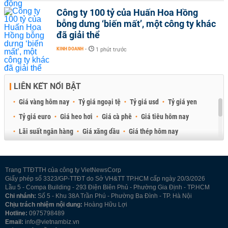
Công ty 100 tỷ của Huấn Hoa Hồng
bỗng dưng ‘biến mất’, một công ty khác
đã giải thể
KINH DOANH
-
1 phút trước
LIÊN KẾT NỔI BẬT
Giá vàng hôm nay
Tỷ giá ngoại tệ
Tỷ giá usd
Tỷ giá yen
Tỷ giá euro
Giá heo hơi
Giá cà phê
Giá tiêu hôm nay
Lãi suất ngân hàng
Giá xăng dầu
Giá thép hôm nay
Giá sầu riêng
Giá thịt heo
Giá gạo
Giá cao su
Best Retail Brokers
Diễn đàn đầu tư Việt Nam 2026
Trang TTĐTTH của công ty VietNewsCorp
Giấy phép số 3323/GP-TTĐT do Sở VH&TT TP.HCM cấp ngày 20/3/2026
Lầu 5 - Compa Building - 293 Điện Biên Phủ - Phường Gia Định - TP.HCM
Chi nhánh:
Số 5 - Khu 38A Trần Phú - Phường Ba Đình - TP. Hà Nội
Chịu trách nhiệm nội dung:
Hoàng Hữu Lợi
Hotline:
0975798489
Email:
info@vietnambiz.vn