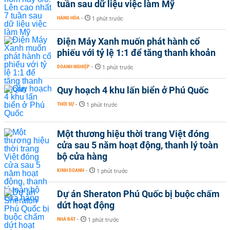
tuần sau dữ liệu việc làm Mỹ
HÀNG HÓA
-
1 phút trước
Điện Máy Xanh muốn phát hành cổ
phiếu với tỷ lệ 1:1 để tăng thanh khoản
DOANH NGHIỆP
-
1 phút trước
Quy hoạch 4 khu lấn biển ở Phú Quốc
THỜI SỰ
-
1 phút trước
Một thương hiệu thời trang Việt đóng
cửa sau 5 năm hoạt động, thanh lý toàn
bộ cửa hàng
KINH DOANH
-
1 phút trước
Dự án Sheraton Phú Quốc bị buộc chấm
dứt hoạt động
NHÀ ĐẤT
-
1 phút trước