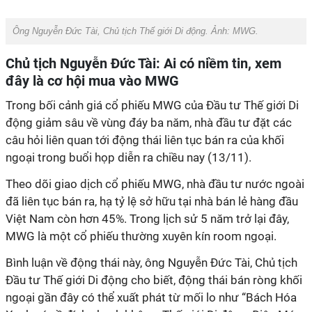
Ông Nguyễn Đức Tài, Chủ tịch Thế giới Di động. Ảnh: MWG.
Chủ tịch Nguyễn Đức Tài: Ai có niềm tin, xem
đây là cơ hội mua vào MWG
Trong bối cảnh giá cổ phiếu MWG của Đầu tư Thế giới Di
động giảm sâu về vùng đáy ba năm, nhà đầu tư đặt các
câu hỏi liên quan tới động thái liên tục bán ra của khối
ngoại trong buổi họp diễn ra chiều nay (13/11).
Theo dõi giao dịch cổ phiếu MWG, nhà đầu tư nước ngoài
đã liên tục bán ra, hạ tỷ lệ sở hữu tại nhà bán lẻ hàng đầu
Việt Nam còn hơn 45%. Trong lịch sử 5 năm trở lại đây,
MWG là một cổ phiếu thường xuyên kín room ngoại.
Bình luận về động thái này, ông Nguyễn Đức Tài, Chủ tịch
Đầu tư Thế giới Di động cho biết, động thái bán ròng khối
ngoại gần đây có thể xuất phát từ mối lo như “Bách Hóa