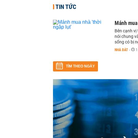
TIN TỨC
Mánh mua n
Bên cạnh vị 
nói chung và
sống có bị 
NHÀ ĐẤT
-
1
TÌM THEO NGÀY