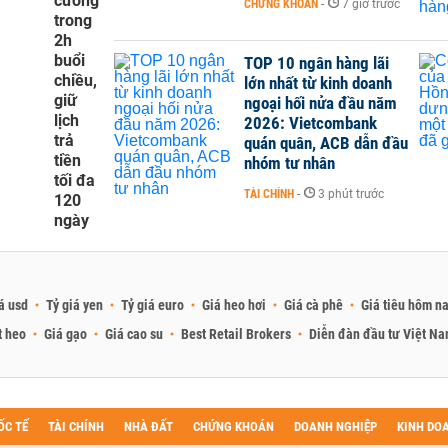
cương
CHỨNG KHOÁN
-
7 giờ trước
trong
2h
buổi
TOP 10 ngân hàng lãi
chiều,
lớn nhất từ kinh doanh
giữ
ngoại hối nửa đầu năm
lịch
2026: Vietcombank
trả
quán quân, ACB dẫn đầu
tiền
nhóm tư nhân
tối đa
TÀI CHÍNH
-
3 phút trước
120
ngày
á usd
Tỷ giá yen
Tỷ giá euro
Giá heo hơi
Giá cà phê
Giá tiêu hôm n
t heo
Giá gạo
Giá cao su
Best Retail Brokers
Diễn đàn đầu tư Việt N
ỐC TẾ
TÀI CHÍNH
NHÀ ĐẤT
CHỨNG KHOÁN
DOANH NGHIỆP
KINH DO