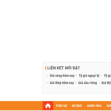
LIÊN KẾT NỔI BẬT
Giá vàng hôm nay
Tỷ giá ngoại tệ
Tỷ gi
Giá thép hôm nay
Giá sầu riêng
Giá thị
THỜI SỰ
DỰ BÁO
HÀNG HÓA
QU