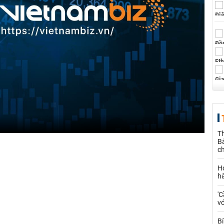
Th
Bả
c
H
h
'C
vớ
Bí