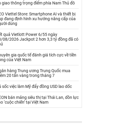
Palladium
Phân bón
n giao thông trọng điểm phía Nam Thủ đô
Rau - Củ -Quả
Sắt thép
O Viettel Store: Smartphone AI và thiết bị
ập đang định hình xu hướng nâng cấp của
gười dùng
Sữa
t quả Vietlott Power 6/55 ngày
8/08/2026 Jackpot 2 hơn 3,3 tỷ đồng đã có
Than
Thức ăn chăn nuôi
hủ
Thủy hải sản khác
Tôm
uyên gia quốc tế đánh giá tích cực về tiền
ồng của Việt Nam
Vàng
gân hàng Trung ương Trung Quốc mua
hêm 20 tấn vàng trong tháng 7
VLXD khác
Xăng dầu
ú sốc việc làm Mỹ đẩy đồng USD lao dốc
Xi măng - Clynker
ON bán mảng siêu thị tại Thái Lan, dồn lực
o ‘cuộc chiến’ tại Việt Nam