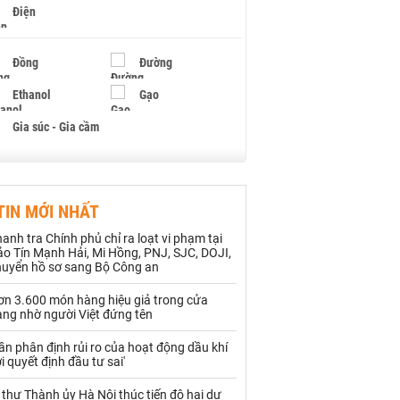
Điện
Đồng
Đường
Ethanol
Gạo
Gia súc - Gia cầm
Giấy
Gỗ
TIN MỚI NHẤT
Hạt điều
Hồ tiêu - Hạt tiêu
anh tra Chính phủ chỉ ra loạt vi phạm tại
Khí đốt
o Tín Mạnh Hải, Mi Hồng, PNJ, SJC, DOJI,
huyển hồ sơ sang Bộ Công an
Kim loại khác
Mắc ca
ơn 3.600 món hàng hiệu giả trong cửa
àng nhờ người Việt đứng tên
Muối
Ngũ cốc
ần phân định rủi ro của hoạt động dầu khí
Nhựa - Hạt nhựa
i quyết định đầu tư sai'
 thư Thành ủy Hà Nội thúc tiến độ hai dự