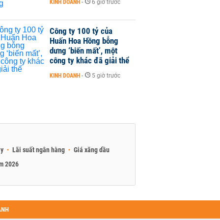
KINH DOANH
-
6 giờ trước
Công ty 100 tỷ của
Huấn Hoa Hồng bỗng
dưng ‘biến mất’, một
công ty khác đã giải thể
KINH DOANH
-
5 giờ trước
ay
Lãi suất ngân hàng
Giá xăng dầu
am 2026
ANH