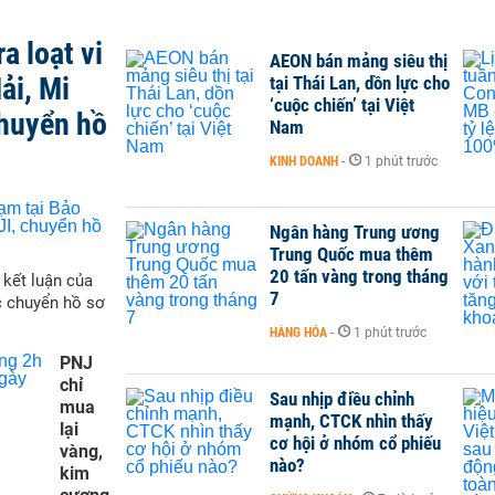
a loạt vi
AEON bán mảng siêu thị
ải, Mi
tại Thái Lan, dồn lực cho
‘cuộc chiến’ tại Việt
chuyển hồ
Nam
KINH DOANH
-
1 phút trước
Ngân hàng Trung ương
Trung Quốc mua thêm
20 tấn vàng trong tháng
 kết luận của
7
c chuyển hồ sơ
HÀNG HÓA
-
1 phút trước
PNJ
chỉ
Sau nhịp điều chỉnh
mua
mạnh, CTCK nhìn thấy
lại
cơ hội ở nhóm cổ phiếu
vàng,
nào?
kim