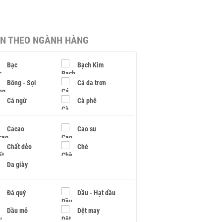
IN THEO NGÀNH HÀNG
Bạc
Bạch Kim
Bông - Sợi
Cá da trơn
Cá ngừ
Cà phê
Cacao
Cao su
Chất dẻo
Chè
Da giày
Đá quý
Dầu - Hạt dầu
Dầu mỏ
Dệt may