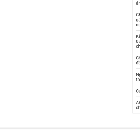
á
CE
g
n
Kế
0
c
Ch
đ
N
t
C
AE
ch