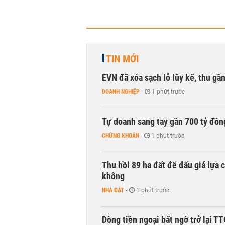
TIN MỚI
EVN đã xóa sạch lỗ lũy kế, thu g
DOANH NGHIỆP
-
1 phút trước
Tự doanh sang tay gần 700 tỷ đồn
CHỨNG KHOÁN
-
1 phút trước
Thu hồi 89 ha đất để đấu giá lựa 
không
NHÀ ĐẤT
-
1 phút trước
Dòng tiền ngoại bất ngờ trở lại T