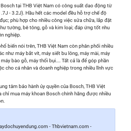
Bosch tại THB Việt Nam có công suất dao động từ
7J - 3.2J). Hầu hết các model đều hỗ trợ chế độ
đục; phù hợp cho nhiều công việc sửa chữa, lắp đặt
 như tường, bê tông, gỗ và kim loại; đáp ứng tốt nhu
ên nghiệp.
ổ biến nói trên, THB Việt Nam còn phân phối nhiều
c như máy bắt vít, máy siết bu lông, máy mài, máy
máy bào gỗ, máy thổi bụi.... Tất cả là để góp phần
iệc cho cá nhân và doanh nghiệp trong nhiều lĩnh vực
à trung tâm bảo hành ủy quyền của Bosch, THB Việt
ịa chỉ mua máy khoan Bosch chính hãng được nhiều
ọn.
aydochuyendung.com - Thbvietnam.com -