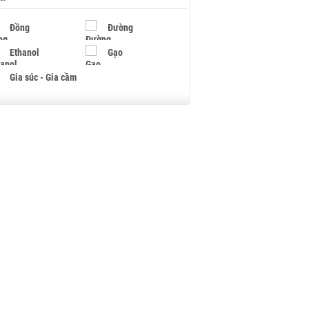
Đồng
Đường
Ethanol
Gạo
Gia súc - Gia cầm
Giấy
Gỗ
Hạt điều
Hồ tiêu - Hạt tiêu
Khí đốt
Kim loại khác
Mắc ca
Muối
Ngũ cốc
Nhựa - Hạt nhựa
Palladium
Phân bón