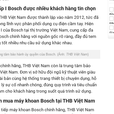
ấp I Bosch được nhiều khách hàng tin chọn
THB Việt Nam được thành lập vào năm 2012, tức đã
ng lĩnh vực phân phối dụng cụ điện cầm tay. Hiện
p I của Bosch tại thị trường Việt Nam, cung cấp đa
sch chính hãng với nguồn gốc rõ ràng, đầy đủ tem
 tốt nhiều nhu cầu sử dụng khác nhau.
rung tâm bảo hành ủy quyền của Bosch. (Ảnh:
THB Việt Nam
)
i chính hãng, THB Việt Nam còn là trung tâm bảo
Việt Nam. Đơn vị sở hữu đội ngũ kỹ thuật viên giàu
i bản cùng hệ thống trang thiết bị chuyên dụng, hỗ
ử lý sự cố nhanh chóng, đúng quy trình và tiêu chuẩn
âm cho khách hàng trong suốt quá trình sử dụng.
họn mua máy khoan Bosch tại THB Việt Nam
ực tiếp máy khoan Bosch chính hãng, THB Việt Nam