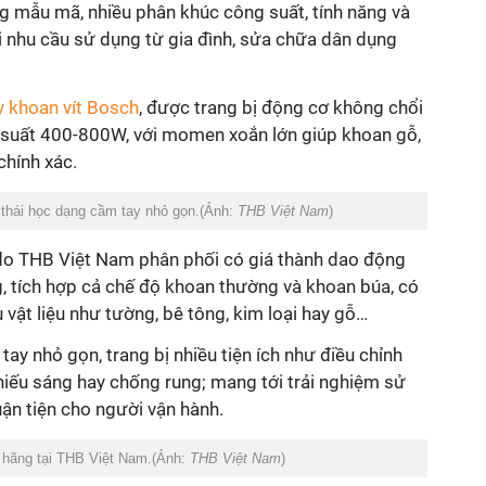
 mẫu mã, nhiều phân khúc công suất, tính năng và
 nhu cầu sử dụng từ gia đình, sửa chữa dân dụng
 khoan vít Bosch
, được trang bị động cơ không chổi
g suất 400-800W, với momen xoắn lớn giúp khoan gỗ,
chính xác.
 thái học dạng cầm tay nhỏ gọn.(Ảnh:
THB Việt Nam
)
o THB Việt Nam phân phối có giá thành dao động
, tích hợp cả chế độ khoan thường và khoan búa, có
 vật liệu như tường, bê tông, kim loại hay gỗ…
ay nhỏ gọn, trang bị nhiều tiện ích như điều chỉnh
hiếu sáng hay chống rung; mang tới trải nghiệm sử
uận tiện cho người vận hành.
hãng tại THB Việt Nam.(Ảnh:
THB Việt Nam
)