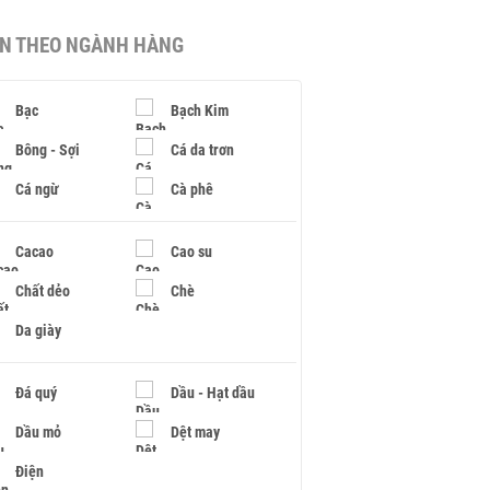
IN THEO NGÀNH HÀNG
Bạc
Bạch Kim
Bông - Sợi
Cá da trơn
Cá ngừ
Cà phê
Cacao
Cao su
Chất dẻo
Chè
Da giày
Đá quý
Dầu - Hạt dầu
Dầu mỏ
Dệt may
Điện