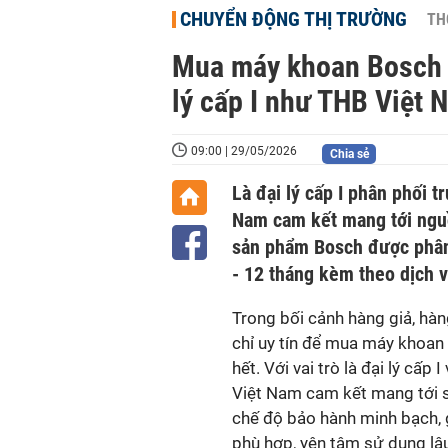
CHUYỂN ĐỘNG THỊ TRƯỜNG
TH
Mua máy khoan Bosch c
lý cấp I như THB Việt 
09:00 | 29/05/2026
Chia sẻ
Là đại lý cấp I phân phối 
Nam cam kết mang tới ngu
sản phẩm Bosch được phân 
- 12 tháng kèm theo dịch vụ
Trong bối cảnh hàng giả, hàng
chỉ uy tín để mua máy khoan
hết. Với vai trò là đại lý cấ
Việt Nam cam kết mang tới 
chế độ bảo hành minh bạch,
phù hợp, yên tâm sử dụng lâu