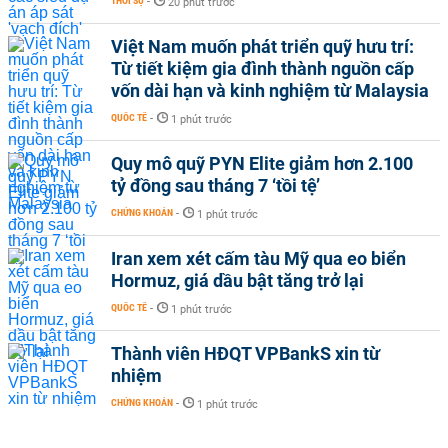
THỜI SỰ
-
20 phút trước
Việt Nam muốn phát triển quỹ hưu trí:
Từ tiết kiệm gia đình thành nguồn cấp
vốn dài hạn và kinh nghiệm từ Malaysia
QUỐC TẾ
-
1 phút trước
Quy mô quỹ PYN Elite giảm hơn 2.100
tỷ đồng sau tháng 7 ‘tồi tệ’
CHỨNG KHOÁN
-
1 phút trước
Iran xem xét cấm tàu Mỹ qua eo biển
Hormuz, giá dầu bật tăng trở lại
QUỐC TẾ
-
1 phút trước
Thành viên HĐQT VPBankS xin từ
nhiệm
CHỨNG KHOÁN
-
1 phút trước