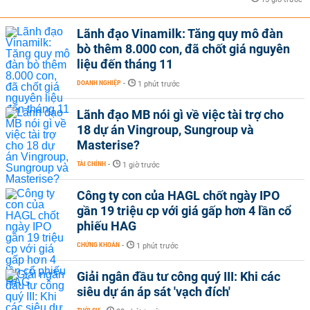
Lãnh đạo Vinamilk: Tăng quy mô đàn
bò thêm 8.000 con, đã chốt giá nguyên
liệu đến tháng 11
DOANH NGHIỆP
-
1 phút trước
Lãnh đạo MB nói gì về việc tài trợ cho
18 dự án Vingroup, Sungroup và
Masterise?
TÀI CHÍNH
-
1 giờ trước
Công ty con của HAGL chốt ngày IPO
gần 19 triệu cp với giá gấp hơn 4 lần cổ
phiếu HAG
CHỨNG KHOÁN
-
1 phút trước
Giải ngân đầu tư công quý III: Khi các
siêu dự án áp sát 'vạch đích'