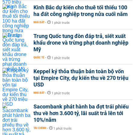
Kinh Bắc dự kiến cho thuê tối thiểu 100
ha đất công nghiệp trong nửa cuối năm
NHÀ ĐẤT
-
1 phút trước
Trung Quốc tung đòn đáp trả, siết xuất
khẩu drone và trừng phạt doanh nghiệp
Mỹ
QUỐC TẾ
-
1 phút trước
Keppel ký thỏa thuận bán toàn bộ vốn
tại Empire City, dự kiến thu về 270 triệu
USD
NHÀ ĐẤT
-
1 phút trước
Sacombank phát hành ba đợt trái phiếu
thu về hơn 3.600 tỷ, lãi suất trả lên tới
10%/năm
TÀI CHÍNH
-
1 phút trước