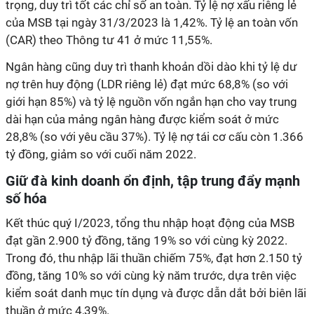
trọng, duy trì tốt các chỉ số an toàn. Tỷ lệ nợ xấu riêng lẻ
của MSB tại ngày 31/3/2023 là 1,42%. Tỷ lệ an toàn vốn
(CAR) theo Thông tư 41 ở mức 11,55%.
Ngân hàng cũng duy trì thanh khoản dồi dào khi tỷ lệ dư
nợ trên huy động (LDR riêng lẻ) đạt mức 68,8% (so với
giới hạn 85%) và tỷ lệ nguồn vốn ngắn hạn cho vay trung
dài hạn của mảng ngân hàng được kiểm soát ở mức
28,8% (so với yêu cầu 37%). Tỷ lệ nợ tái cơ cấu còn 1.366
tỷ đồng, giảm so với cuối năm 2022.
Giữ đà kinh doanh ổn định, tập trung đẩy mạnh
số hóa
Kết thúc quý I/2023, tổng thu nhập hoạt động của MSB
đạt gần 2.900 tỷ đồng, tăng 19% so với cùng kỳ 2022.
Trong đó, thu nhập lãi thuần chiếm 75%, đạt hơn 2.150 tỷ
đồng, tăng 10% so với cùng kỳ năm trước, dựa trên việc
kiểm soát danh mục tín dụng và được dẫn dắt bởi biên lãi
thuần ở mức 4,39%.