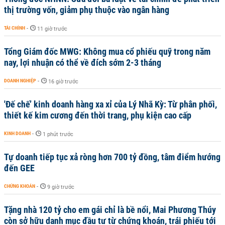
thị trường vốn, giảm phụ thuộc vào ngân hàng
TÀI CHÍNH
-
11 giờ trước
Tổng Giám đốc MWG: Không mua cổ phiếu quỹ trong năm
nay, lợi nhuận có thể về đích sớm 2-3 tháng
DOANH NGHIỆP
-
16 giờ trước
'Đế chế’ kinh doanh hàng xa xỉ của Lý Nhã Kỳ: Từ phân phối,
thiết kế kim cương đến thời trang, phụ kiện cao cấp
KINH DOANH
-
1 phút trước
Tự doanh tiếp tục xả ròng hơn 700 tỷ đồng, tâm điểm hướng
đến GEE
CHỨNG KHOÁN
-
9 giờ trước
Tặng nhà 120 tỷ cho em gái chỉ là bề nổi, Mai Phương Thúy
còn sở hữu danh mục đầu tư từ chứng khoán, trái phiếu tới