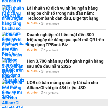
Lãi thuần từ dịch vụ nhiều ngân hàng
tăng ba chữ số trong nửa đầu năm:
Techcombank dẫn đầu, Big4 tụt hạng
TÀI CHÍNH
-
1 phút trước
Doanh nghiệp rút tiền mặt đến 300
triệu/ngày dễ dàng qua quét mã QR trên
ứng dụng TPBank Biz
TÀI CHÍNH
-
1 phút trước
Hơn 3.700 nhân sự rời ngành ngân hàng
sau nửa đầu năm 2026
TÀI CHÍNH
-
1 phút trước
UOB sẽ bán mảng quản lý tài sản cho
AllianzGI với giá 434 triệu USD
TÀI CHÍNH
-
10 giờ trước