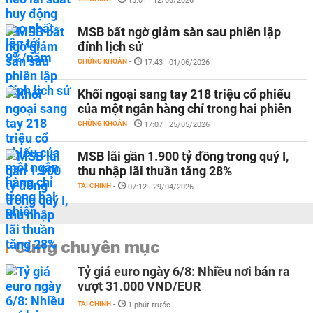
15:01 | 12/06/2026
MSB bất ngờ giảm sàn sau phiên lập
đỉnh lịch sử
CHỨNG KHOÁN
-
17:43 | 01/06/2026
Khối ngoại sang tay 218 triệu cổ phiếu
của một ngân hàng chỉ trong hai phiên
CHỨNG KHOÁN
-
17:07 | 25/05/2026
MSB lãi gần 1.900 tỷ đồng trong quý I,
thu nhập lãi thuần tăng 28%
TÀI CHÍNH
-
07:12 | 29/04/2026
Cùng chuyên mục
Tỷ giá euro ngày 6/8: Nhiều nơi bán ra
vượt 31.000 VND/EUR
TÀI CHÍNH
-
1 phút trước