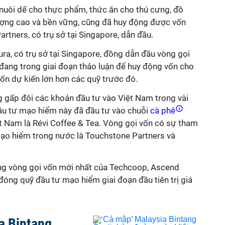
 nuôi dế cho thực phẩm, thức ăn cho thú cưng, đồ
ượng cao và bền vững, cũng đã huy động được vốn
rtners, có trụ sở tại Singapore, dẫn đầu.
a, có trụ sở tại Singapore, đồng dẫn đầu vòng gọi
đang trong giai đoạn thảo luận để huy động vốn cho
vốn dự kiến lớn hơn các quỹ trước đó.
 gấp đôi các khoản đầu tư vào Việt Nam trong vài
đầu tư mạo hiểm này đã đầu tư vào chuỗi
cà phê
 Nam là Révi Coffee & Tea. Vòng gọi vốn có sự tham
mạo hiểm trong nước là Touchstone Partners và
ng vòng gọi vốn mới nhất của Techcoop, Ascend
óng quỹ đầu tư mạo hiểm giai đoạn đầu tiên trị giá
a Bintang