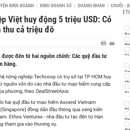
YỆN KINH DOANH
KINH DOANH SỐ
DOANH NHÂN
CHUỖI - 
T
p Việt huy động 5 triệu USD: Có
 thu cả triệu đô
được đến từ hai nguồn chính: Các quỹ đầu tư
n hàng.
hệ nông nghiệp Techcoop có trụ sở tại TP HCM huy
từ nguồn vốn do các nhà đầu tư mạo hiểm cung cấp
địa phương, theo
DealStreetAsia
.
do hai quỹ đầu tư mạo hiểm Ascend Vietnam
 (Singapore) đồng dẫn đầu thông qua sáng kiến
m. Ethos Ventures - nhà đầu tư tác đến từ Hàn
g tham gia vào thương vụ.