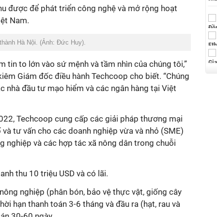
thu được để phát triển công nghệ và mở rộng hoạt
Việt Nam.
 thành Hà Nội. (Ảnh: Đức Huy).
m tin to lớn vào sứ mệnh và tầm nhìn của chúng tôi,”
kiêm Giám đốc điều hành Techcoop cho biết. “Chúng
các nhà đầu tư mạo hiểm và các ngân hàng tại Việt
2022, Techcoop cung cấp các giải pháp thương mại
 số và tư vấn cho các doanh nghiệp vừa và nhỏ (SME)
ng nghiệp và các hợp tác xã nông dân trong chuỗi
h thu 10 triệu USD và có lãi.
ông nghiệp (phân bón, bảo vệ thực vật, giống cây
thời hạn thanh toán 3-6 tháng và đầu ra (hạt, rau và
toán 30-60 ngày.