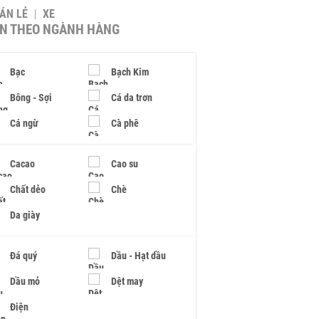
BÁN LẺ
XE
IN THEO NGÀNH HÀNG
Bạc
Bạch Kim
Bông - Sợi
Cá da trơn
Cá ngừ
Cà phê
Cacao
Cao su
Chất dẻo
Chè
Da giày
Đá quý
Dầu - Hạt dầu
Dầu mỏ
Dệt may
Điện