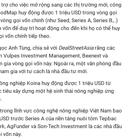
trợ cho việc mở rộng sang các thị trường mới, công
oodMap huy động được 1 triệu USD trong vòng gọi
 vòng gọi vốn chính (như Seed, Series A, Series B,..)
vốn để duy trì hoạt động cho đến khi họ có thể huy
 vốn chính tiếp theo.
c Anh Tùng, chia sẻ với
DealStreetAsia
rằng các
ồm Vulpes Investment Management, Beenext và
gia vòng gọi vốn này. Ngoài ra, một văn phòng đầu
ham gia với tư cách là nhà đầu tư mới.
ông nghiệp Koina huy động được 1 triệu USD từ
c tiêu xây dựng một hệ sinh thái nông nghiệp ứng
.
trong lĩnh vực công nghệ nông nghiệp Việt Nam bao
 USD trước Series A của nền tảng nuôi tôm Tepbac
k, AgFunder và Son-Tech Investment là các nhà đầu
i vốn này.