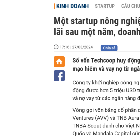
KINH DOANH
STARTUP
CÂU CHU
Một startup nông nghiệ
lãi sau một năm, doanh
17:16 | 27/03/2024
Chia sẻ
Số vốn Techcoop huy động 
mạo hiểm và vay nợ từ ngâ
Công ty khởi nghiệp công ng
động được hơn 5 triệu USD 
và nợ vay từ các ngân hàng 
Vòng gọi vốn bằng cổ phần 
Ventures (AVV) và TNB Aura
TNBA Scout dành cho Việt Na
Quốc và Mandala Capital cũn