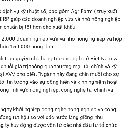
dịch vụ kỹ thuật số, bao gồm AgriFarm ( truy xuất
iERP giúp các doanh nghiệp vừa và nhỏ nông nghiệp
n chuẩn bị tốt hơn cho xuất khẩu.
 2.000 doanh nghiệp vừa và nhỏ nông nghiệp và hợp
i hơn 150.000 nông dân.
 trao quyền cho hàng triệu nông hộ ở Việt Nam và
chuỗi giá trị thông qua thương mại, tài chính và kỹ
c tại AVV cho biết. “Ngành này đang chín muồi cho sự
 tôi tin tưởng vào sự cống hiến và kinh nghiệm hoạt
ong lĩnh vực nông nghiệp, công nghệ tài chính và
ng ty khởi nghiệp công nghệ nông nghiệp và công
ang tụt hậu so với các nước láng giềng như
ng ty huy động được vốn từ các nhà đầu tư tổ chức