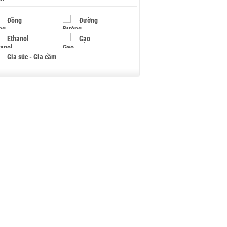
Đồng
Đường
Ethanol
Gạo
Gia súc - Gia cầm
Giấy
Gỗ
Hạt điều
Hồ tiêu - Hạt tiêu
Khí đốt
Kim loại khác
Mắc ca
Muối
Ngũ cốc
Nhựa - Hạt nhựa
Palladium
Phân bón