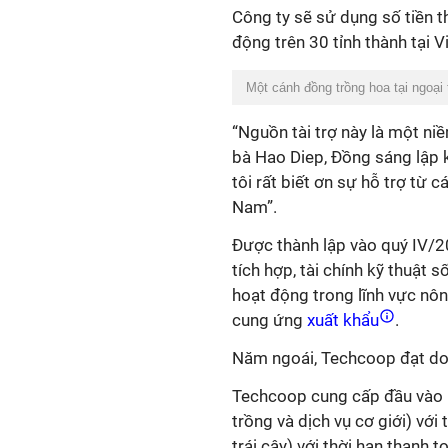
Công ty sẽ sử dụng số tiền 
động trên 30 tỉnh thành tại 
Một cánh đồng trồng hoa tại ngoại
“Nguồn tài trợ này là một niề
bà Hao Diep, Đồng sáng lập 
tôi rất biết ơn sự hỗ trợ từ 
Nam”.
Được thành lập vào quý IV/
tích hợp, tài chính kỹ thuật
hoạt động trong lĩnh vực nô
cung ứng
xuất khẩu
.
Năm ngoái, Techcoop đạt doan
Techcoop cung cấp đầu vào n
trồng và dịch vụ cơ giới) với 
trái cây) với thời hạn thanh 