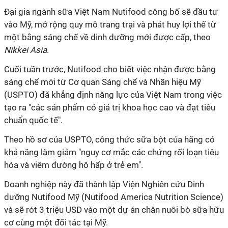
Đại gia ngành sữa Việt Nam Nutifood công bố sẽ đầu tư
vào Mỹ, mở rộng quy mô trang trại và phát huy lợi thế từ
một bằng sáng chế về dinh dưỡng mới được cấp, theo
Nikkei Asia
.
Cuối tuần trước, Nutifood cho biết việc nhận được bằng
sáng chế mới từ Cơ quan Sáng chế và Nhãn hiệu Mỹ
(USPTO) đã khẳng định năng lực của Việt Nam trong việc
tạo ra "các sản phẩm có giá trị khoa học cao và đạt tiêu
chuẩn quốc tế".
Theo hồ sơ của USPTO, công thức sữa bột của hãng có
khả năng làm giảm "nguy cơ mắc các chứng rối loạn tiêu
hóa và viêm đường hô hấp ở trẻ em".
Doanh nghiệp này đã thành lập Viện Nghiên cứu Dinh
dưỡng Nutifood Mỹ (Nutifood America Nutrition Science)
và sẽ rót 3 triệu USD vào một dự án chăn nuôi bò sữa hữu
cơ cùng một đối tác tại Mỹ.