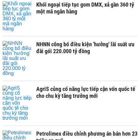
Khối ngoại tiếp tục gom DMX, xả gần 360 tỷ
một mã ngân hàng
NHNN công bố điều kiện 'hưởng' lãi suất ưu
đãi gói 220.000 tỷ đồng
AgriS củng cố năng lực tiếp cận vốn quốc tế
cho chu kỳ tăng trưởng mới
Petrolimex điều chỉnh phương án bán hơn 23