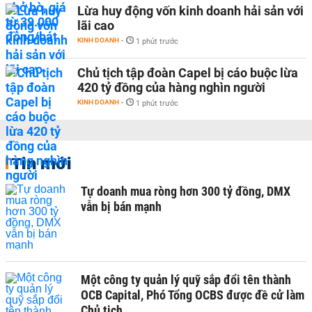
Lừa huy động vốn kinh doanh hải sản với
lãi cao
KINH DOANH
-
1 phút trước
Chủ tịch tập đoàn Capel bị cáo buộc lừa
420 tỷ đồng của hàng nghìn người
KINH DOANH
-
1 phút trước
Tin mới
Tự doanh mua ròng hơn 300 tỷ đồng, DMX
vẫn bị bán mạnh
Một công ty quản lý quỹ sắp đổi tên thành
OCB Capital, Phó Tổng OCBS được đề cử làm
Chủ tịch