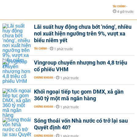
TÀI CHÍNH
-
4 giờ trước
Lãi suất huy động chưa bớt 'nóng', nhiều
nơi xuất hiện ngưỡng trên 9%, vượt xa
biểu niêm yết
TÀI CHÍNH
-
1 phút trước
Vingroup chuyển nhượng hơn 4,8 triệu
cổ phiếu VHM
CHỨNG KHOÁN
-
1 phút trước
Khối ngoại tiếp tục gom DMX, xả gần
360 tỷ một mã ngân hàng
CHỨNG KHOÁN
-
1 phút trước
Sóng thoái vốn Nhà nước có trở lại sau
Quyết định 40?
CHỨNG KHOÁN
-
1 phút trước