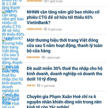
DOANH NGHIỆP
-
1 phút trước
NHNN cần tăng nắm giữ bao nhiêu cổ
phiếu CTG để sở hữu tối thiểu 65%
VietinBank?
CHỨNG KHOÁN
-
10 giờ trước
Một thương hiệu thời trang Việt đóng
cửa sau 5 năm hoạt động, thanh lý toàn
bộ cửa hàng
KINH DOANH
-
1 phút trước
Đề xuất miễn 30% thuế thu nhập cho hộ
kinh doanh, doanh nghiệp có doanh thu
dưới 10 tỷ đồng
THỜI SỰ
-
11 giờ trước
Chuyên gia Phạm Xuân Hoè chỉ ra 6
nguyên nhân khiến dòng vốn trong nền
kinh tế còn 'tắc nghẽn'