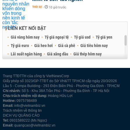
THỜI SỰ
-
10 giờ trước
LIÊN KẾT NỔI BẬT
Giá vàng hôm nay
Tỷ giá ngoại tệ
Tỷ giá usd
Tỷ giá yen
Tỷ giá euro
Giá heo hơi
Giá cà phê
Giá tiêu hôm nay
Lãi suất ngân hàng
Giá xăng dầu
Giá thép hôm nay
Giá sầu riêng
Giá thịt heo
Giá gạo
Giá cao su
Best Retail Brokers
Diễn đàn đầu tư Việt Nam 2026
Trang TTĐTTH của công ty VietNewsCorp
Giấy phép số 3323/GP-TTĐT do Sở VH&TT TP.HCM cấp ngày 20/3/2026
Lầu 5 - Compa Building - 293 Điện Biên Phủ - Phường Gia Định - TP.HCM
Chi nhánh:
Số 5 - Khu 38A Trần Phú - Phường Ba Đình - TP. Hà Nội
Chịu trách nhiệm nội dung:
Hoàng Hữu Lợi
Hotline:
0975798489
Email:
info@vietnambiz.vn
Trách nhiệm về thông tin
DỊCH VỤ QUẢNG CÁO
Tel:
0931589222 (Ms Ngọc)
Email:
quangcao@vietnambiz.vn