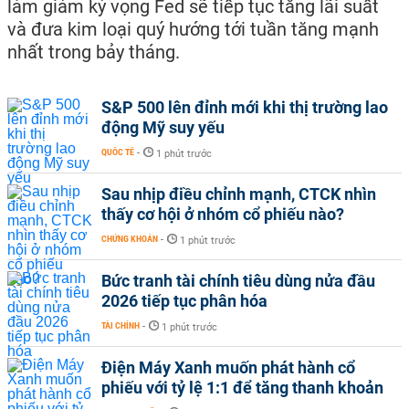
làm giảm kỳ vọng Fed sẽ tiếp tục tăng lãi suất
và đưa kim loại quý hướng tới tuần tăng mạnh
nhất trong bảy tháng.
S&P 500 lên đỉnh mới khi thị trường lao
động Mỹ suy yếu
QUỐC TẾ
-
1 phút trước
Sau nhịp điều chỉnh mạnh, CTCK nhìn
thấy cơ hội ở nhóm cổ phiếu nào?
CHỨNG KHOÁN
-
1 phút trước
Bức tranh tài chính tiêu dùng nửa đầu
2026 tiếp tục phân hóa
TÀI CHÍNH
-
1 phút trước
Điện Máy Xanh muốn phát hành cổ
phiếu với tỷ lệ 1:1 để tăng thanh khoản