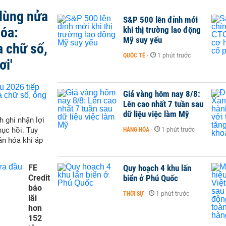
 dùng nửa
S&P 500 lên đỉnh mới
hóa:
khi thị trường lao động
Mỹ suy yếu
a chữ số,
QUỐC TẾ
-
1 phút trước
ơi'
Giá vàng hôm nay 8/8:
Lên cao nhất 7 tuần sau
dữ liệu việc làm Mỹ
h ghi nhận lợi
hục hồi. Tuy
HÀNG HÓA
-
1 phút trước
ân hóa khi áp
FE
Quy hoạch 4 khu lấn
Credit
biển ở Phú Quốc
báo
THỜI SỰ
-
1 phút trước
lãi
hơn
152