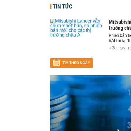
TIN TỨC
Mitsubishi
trường ch
Phiên bản ti
6/4 tới tại 
-
11:35 | 
TÌM THEO NGÀY