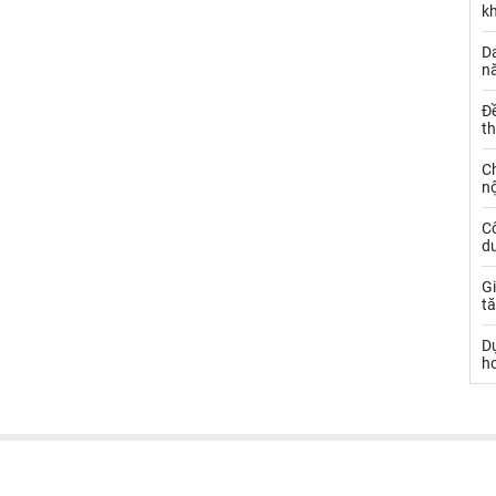
k
Da
n
Đ
t
C
nộ
C
dư
Gi
tă
D
h