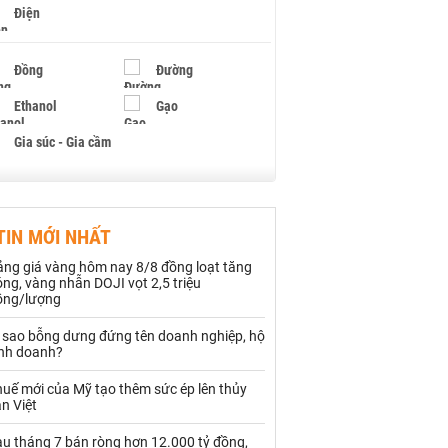
Điện
Đồng
Đường
Ethanol
Gạo
Gia súc - Gia cầm
Giấy
Gỗ
TIN MỚI NHẤT
Hạt điều
Hồ tiêu - Hạt tiêu
ảng giá vàng hôm nay 8/8 đồng loạt tăng
Khí đốt
ng, vàng nhẫn DOJI vọt 2,5 triệu
ồng/lượng
Kim loại khác
Mắc ca
ì sao bỗng dưng đứng tên doanh nghiệp, hộ
inh doanh?
Muối
Ngũ cốc
uế mới của Mỹ tạo thêm sức ép lên thủy
Nhựa - Hạt nhựa
n Việt
au tháng 7 bán ròng hơn 12.000 tỷ đồng,