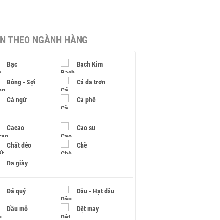
IN THEO NGÀNH HÀNG
Bạc
Bạch Kim
Bông - Sợi
Cá da trơn
Cá ngừ
Cà phê
Cacao
Cao su
Chất dẻo
Chè
Da giày
Đá quý
Dầu - Hạt dầu
Dầu mỏ
Dệt may