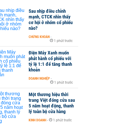
Sau nhịp điều chỉnh
mạnh, CTCK nhìn thấy
cơ hội ở nhóm cổ phiếu
nào?
CHỨNG KHOÁN
-
1 phút trước
Điện Máy Xanh muốn
phát hành cổ phiếu với
tỷ lệ 1:1 để tăng thanh
khoản
DOANH NGHIỆP
-
1 phút trước
Một thương hiệu thời
trang Việt đóng cửa sau
5 năm hoạt động, thanh
lý toàn bộ cửa hàng
KINH DOANH
-
1 phút trước