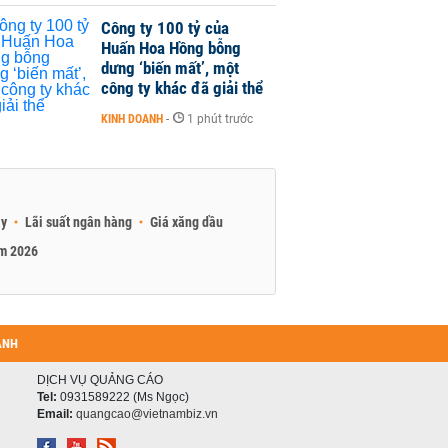
Công ty 100 tỷ của
Huấn Hoa Hồng bỗng
dưng ‘biến mất’, một
công ty khác đã giải thể
KINH DOANH
-
1 phút trước
ay
Lãi suất ngân hàng
Giá xăng dầu
am 2026
ANH
DỊCH VỤ QUẢNG CÁO
Tel:
0931589222 (Ms Ngọc)
Email:
quangcao@vietnambiz.vn