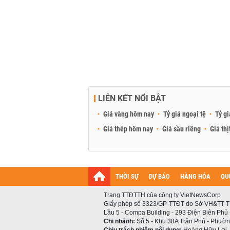
LIÊN KẾT NỔI BẬT
Giá vàng hôm nay
Tỷ giá ngoại tệ
Tỷ gi
Giá thép hôm nay
Giá sầu riêng
Giá thị
THỜI SỰ
DỰ BÁO
HÀNG HÓA
QU
Trang TTĐTTH của công ty VietNewsCorp
Giấy phép số 3323/GP-TTĐT do Sở VH&TT T
Lầu 5 - Compa Building - 293 Điện Biên Phủ
Chi nhánh:
Số 5 - Khu 38A Trần Phú - Phường