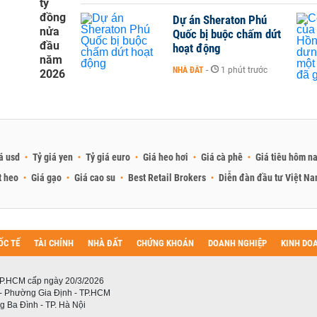
tỷ
đồng
Dự án Sheraton Phú
nửa
Quốc bị buộc chấm dứt
đầu
hoạt động
năm
NHÀ ĐẤT
-
1 phút trước
2026
á usd
Tỷ giá yen
Tỷ giá euro
Giá heo hơi
Giá cà phê
Giá tiêu hôm n
t heo
Giá gạo
Giá cao su
Best Retail Brokers
Diễn đàn đầu tư Việt N
ỐC TẾ
TÀI CHÍNH
NHÀ ĐẤT
CHỨNG KHOÁN
DOANH NGHIỆP
KINH DO
P.HCM cấp ngày 20/3/2026
 - Phường Gia Định - TP.HCM
 Ba Đình - TP. Hà Nội