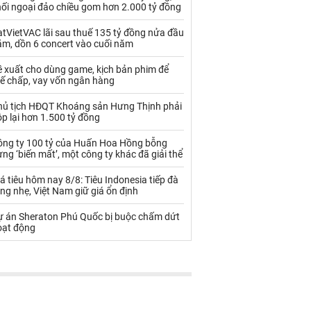
Palladium
Phân bón
hối ngoại đảo chiều gom hơn 2.000 tỷ đồng
Rau - Củ -Quả
Sắt thép
tVietVAC lãi sau thuế 135 tỷ đồng nửa đầu
ăm, dồn 6 concert vào cuối năm
Sữa
ề xuất cho dùng game, kịch bản phim để
hế chấp, vay vốn ngân hàng
Than
Thức ăn chăn nuôi
hủ tịch HĐQT Khoáng sản Hưng Thịnh phải
p lại hơn 1.500 tỷ đồng
Thủy hải sản khác
Tôm
ông ty 100 tỷ của Huấn Hoa Hồng bỗng
Vàng
ng ‘biến mất’, một công ty khác đã giải thể
á tiêu hôm nay 8/8: Tiêu Indonesia tiếp đà
VLXD khác
Xăng dầu
ng nhẹ, Việt Nam giữ giá ổn định
Xi măng - Clynker
ự án Sheraton Phú Quốc bị buộc chấm dứt
oạt động