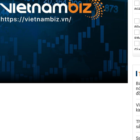
B
nó
đ
V
k
Th
sả
S