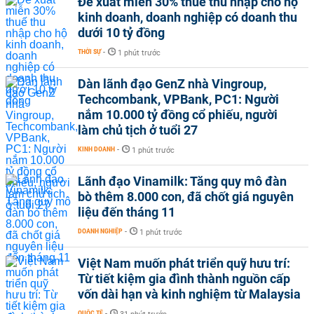
Đề xuất miễn 30% thuế thu nhập cho hộ
kinh doanh, doanh nghiệp có doanh thu
dưới 10 tỷ đồng
THỜI SỰ
-
1 phút trước
Dàn lãnh đạo GenZ nhà Vingroup,
Techcombank, VPBank, PC1: Người
nắm 10.000 tỷ đồng cổ phiếu, người
làm chủ tịch ở tuổi 27
KINH DOANH
-
1 phút trước
Lãnh đạo Vinamilk: Tăng quy mô đàn
bò thêm 8.000 con, đã chốt giá nguyên
liệu đến tháng 11
DOANH NGHIỆP
-
1 phút trước
Việt Nam muốn phát triển quỹ hưu trí:
Từ tiết kiệm gia đình thành nguồn cấp
vốn dài hạn và kinh nghiệm từ Malaysia
QUỐC TẾ
-