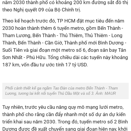
năm 2030 thành phố có khoảng 200 km đường sắt đô thị
theo Nghị quyết 09 của Bộ Chính trị.
Theo kế hoạch trước đó, TP HCM đặt mục tiêu đến năm
2030 hoàn thành thêm 6 tuyến metro, gồm Bến Thành -
Tham Lương, Bến Thành - Thủ Thiêm, Thủ Thiêm - Long
Thành, Bến Thành - Cần Giờ, Thành phố mới Bình Dương -
Suối Tiên và giai đoạn một metro số 6, đoạn sân bay Tân
Sơn Nhất - Phú Hữu. Tổng chiều dài các tuyến này khoảng
187 km, vốn đầu tư ước tính 17 tỷ USD.
Phối cảnh thiết kế ga ngầm Tao Đàn của metro Bến Thành - Tham
Lương, tương lai kết nối tuyến Thủ Dầu Một và số 3. Ảnh: MAUR
Tuy nhiên, trước yêu cầu nâng quy mô mạng lưới metro,
thành phố cho rằng cần đẩy nhanh một số dự án dự kiến
triển khai sau năm 2030. Trong đó, tuyến metro số 2 Bình
Dương được đề xuất chuyển sang giai đoạn hiện nay, khởi