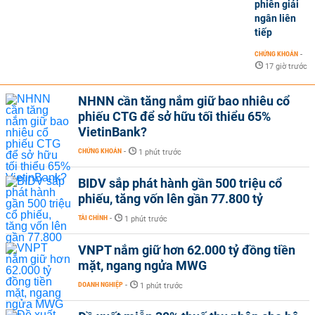
phiên giải
ngân liên
tiếp
CHỨNG KHOÁN
-
17 giờ trước
NHNN cần tăng nắm giữ bao nhiêu cổ
phiếu CTG để sở hữu tối thiểu 65%
VietinBank?
CHỨNG KHOÁN
-
1 phút trước
BIDV sắp phát hành gần 500 triệu cổ
phiếu, tăng vốn lên gần 77.800 tỷ
TÀI CHÍNH
-
1 phút trước
VNPT nắm giữ hơn 62.000 tỷ đồng tiền
mặt, ngang ngửa MWG
DOANH NGHIỆP
-
1 phút trước