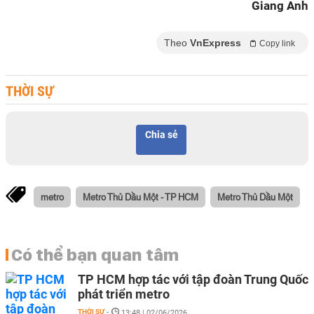
Giang Anh
Theo
VnExpress
Copy link
THỜI SỰ
Chia sẻ
metro
Metro Thủ Dầu Một - TP HCM
Metro Thủ Dầu Một
Có thể bạn quan tâm
TP HCM hợp tác với tập đoàn Trung Quốc
phát triển metro
THỜI SỰ
-
13:48 | 02/06/2026