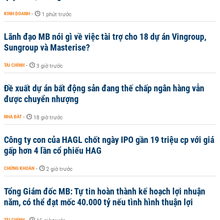
KINH DOANH
-
1 phút trước
Lãnh đạo MB nói gì về việc tài trợ cho 18 dự án Vingroup,
Sungroup và Masterise?
TÀI CHÍNH
-
3 giờ trước
Đề xuất dự án bất động sản đang thế chấp ngân hàng vẫn
được chuyển nhượng
NHÀ ĐẤT
-
18 giờ trước
Công ty con của HAGL chốt ngày IPO gần 19 triệu cp với giá
gấp hơn 4 lần cổ phiếu HAG
CHỨNG KHOÁN
-
2 giờ trước
Tổng Giám đốc MB: Tự tin hoàn thành kế hoạch lợi nhuận
năm, có thể đạt mốc 40.000 tỷ nếu tình hình thuận lợi
TÀI CHÍNH