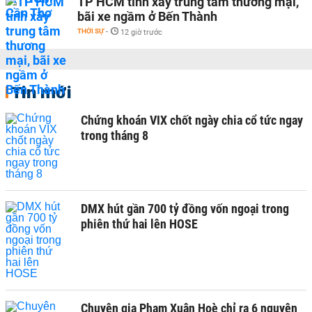
TP HCM tính xây trung tâm thương mại,
bãi xe ngầm ở Bến Thành
THỜI SỰ
-
12 giờ trước
Tin mới
Chứng khoán VIX chốt ngày chia cổ tức ngay
trong tháng 8
DMX hút gần 700 tỷ đồng vốn ngoại trong
phiên thứ hai lên HOSE
Chuyên gia Phạm Xuân Hoè chỉ ra 6 nguyên