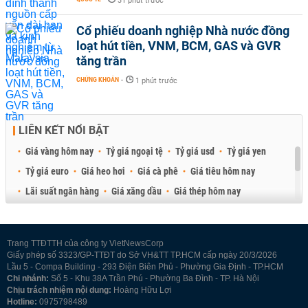
31 phút trước
Cổ phiếu doanh nghiệp Nhà nước đồng
loạt hút tiền, VNM, BCM, GAS và GVR
tăng trần
CHỨNG KHOÁN
-
1 phút trước
LIÊN KẾT NỔI BẬT
Giá vàng hôm nay
Tỷ giá ngoại tệ
Tỷ giá usd
Tỷ giá yen
Tỷ giá euro
Giá heo hơi
Giá cà phê
Giá tiêu hôm nay
Lãi suất ngân hàng
Giá xăng dầu
Giá thép hôm nay
Giá sầu riêng
Giá thịt heo
Giá gạo
Giá cao su
Best Retail Brokers
Diễn đàn đầu tư Việt Nam 2026
Trang TTĐTTH của công ty VietNewsCorp
Giấy phép số 3323/GP-TTĐT do Sở VH&TT TP.HCM cấp ngày 20/3/2026
Lầu 5 - Compa Building - 293 Điện Biên Phủ - Phường Gia Định - TP.HCM
Chi nhánh:
Số 5 - Khu 38A Trần Phú - Phường Ba Đình - TP. Hà Nội
Chịu trách nhiệm nội dung:
Hoàng Hữu Lợi
Hotline:
0975798489