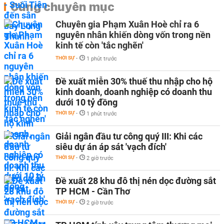
Cùng chuyên mục
Chuyên gia Phạm Xuân Hoè chỉ ra 6
nguyên nhân khiến dòng vốn trong nền
kinh tế còn 'tắc nghẽn'
THỜI SỰ
-
1 phút trước
Đề xuất miễn 30% thuế thu nhập cho hộ
kinh doanh, doanh nghiệp có doanh thu
dưới 10 tỷ đồng
THỜI SỰ
-
1 phút trước
Giải ngân đầu tư công quý III: Khi các
siêu dự án áp sát 'vạch đích'
THỜI SỰ
-
2 giờ trước
Đề xuất 28 khu đô thị nén dọc đường sắt
TP HCM - Cần Thơ
THỜI SỰ
-
2 giờ trước