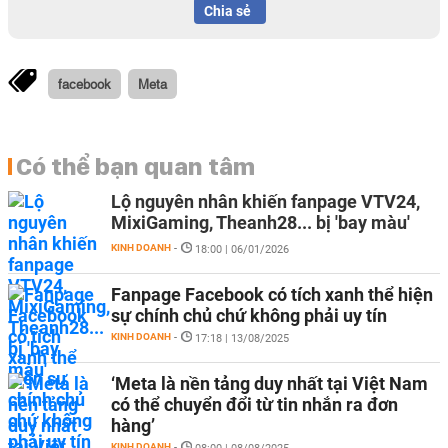
Chia sẻ
facebook
Meta
Có thể bạn quan tâm
Lộ nguyên nhân khiến fanpage VTV24,
MixiGaming, Theanh28... bị 'bay màu'
KINH DOANH
-
18:00 | 06/01/2026
Fanpage Facebook có tích xanh thể hiện
sự chính chủ chứ không phải uy tín
KINH DOANH
-
17:18 | 13/08/2025
‘Meta là nền tảng duy nhất tại Việt Nam
có thể chuyển đổi từ tin nhắn ra đơn
hàng’
KINH DOANH
-