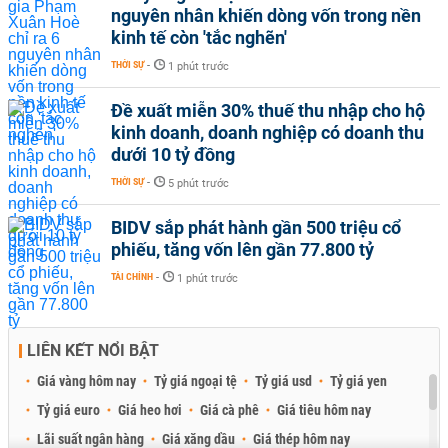
nguyên nhân khiến dòng vốn trong nền
kinh tế còn 'tắc nghẽn'
THỜI SỰ
-
1 phút trước
Đề xuất miễn 30% thuế thu nhập cho hộ
kinh doanh, doanh nghiệp có doanh thu
dưới 10 tỷ đồng
THỜI SỰ
-
5 phút trước
BIDV sắp phát hành gần 500 triệu cổ
phiếu, tăng vốn lên gần 77.800 tỷ
TÀI CHÍNH
-
1 phút trước
LIÊN KẾT NỔI BẬT
Giá vàng hôm nay
Tỷ giá ngoại tệ
Tỷ giá usd
Tỷ giá yen
Tỷ giá euro
Giá heo hơi
Giá cà phê
Giá tiêu hôm nay
Lãi suất ngân hàng
Giá xăng dầu
Giá thép hôm nay