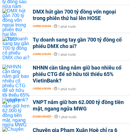
DMX hút gần 700 tỷ đồng vốn ngoại
trong phiên thứ hai lên HOSE
CHỨNG KHOÁN
-
1 phút trước
Tự doanh sang tay gần 700 tỷ đồng cổ
phiếu DMX cho ai?
CHỨNG KHOÁN
-
1 phút trước
NHNN cần tăng nắm giữ bao nhiêu cổ
phiếu CTG để sở hữu tối thiểu 65%
VietinBank?
CHỨNG KHOÁN
-
1 phút trước
VNPT nắm giữ hơn 62.000 tỷ đồng tiền
mặt, ngang ngửa MWG
DOANH NGHIỆP
-
1 phút trước
Chuyên gia Phạm Xuân Hoè chỉ ra 6