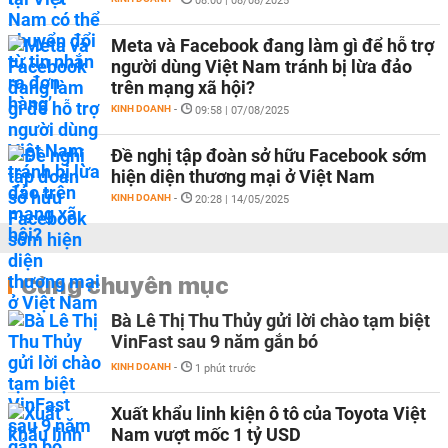
08:00 | 08/08/2025
Meta và Facebook đang làm gì để hỗ trợ
người dùng Việt Nam tránh bị lừa đảo
trên mạng xã hội?
KINH DOANH
-
09:58 | 07/08/2025
Đề nghị tập đoàn sở hữu Facebook sớm
hiện diện thương mại ở Việt Nam
KINH DOANH
-
20:28 | 14/05/2025
Cùng chuyên mục
Bà Lê Thị Thu Thủy gửi lời chào tạm biệt
VinFast sau 9 năm gắn bó
KINH DOANH
-
1 phút trước
Xuất khẩu linh kiện ô tô của Toyota Việt
Nam vượt mốc 1 tỷ USD