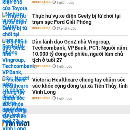
KINH DOANH
-
1 phút trước
Thực hư vụ xe điện Geely bị từ chối tại
trạm sạc Ford Giải Phóng
KINH DOANH
-
27 phút trước
Dàn lãnh đạo GenZ nhà Vingroup,
Techcombank, VPBank, PC1: Người nắm
10.000 tỷ đồng cổ phiếu, người làm chủ
tịch ở tuổi 27
KINH DOANH
-
1 giờ trước
Victoria Healthcare chung tay chăm sóc
sức khỏe cộng đồng tại xã Tiên Thủy, tỉnh
Vĩnh Long
KINH DOANH
-
1 giờ trước
Tin mới