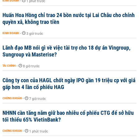
KINH DOANH
-
1 phút trước
Huấn Hoa Hồng chỉ trao 24 bồn nước tại Lai Châu cho chính
quyền xã, không trao tiền
KINH DOANH
-
3 giờ trước
Lãnh đạo MB nói gì về việc tài trợ cho 18 dự án Vingroup,
Sungroup và Masterise?
TÀI CHÍNH
-
8 giờ trước
Công ty con của HAGL chốt ngày IPO gần 19 triệu cp với giá
gấp hơn 4 lần cổ phiếu HAG
CHỨNG KHOÁN
-
7 giờ trước
NHNN cần tăng nắm giữ bao nhiêu cổ phiếu CTG để sở hữu
tối thiểu 65% VietinBank?
CHỨNG KHOÁN
-
1 phút trước