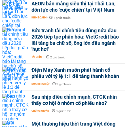
AEON bán mảng siêu thị tại Thái Lan,
dồn lực cho ‘cuộc chiến’ tại Việt Nam
KINH DOANH
-
1 phút trước
Bức tranh tài chính tiêu dùng nửa đầu
2026 tiếp tục phân hóa: VietCredit báo
lãi tăng ba chữ số, ông lớn đầu ngành
'hụt hơi'
TÀI CHÍNH
-
2 giờ trước
Điện Máy Xanh muốn phát hành cổ
phiếu với tỷ lệ 1:1 để tăng thanh khoản
DOANH NGHIỆP
-
3 giờ trước
Sau nhịp điều chỉnh mạnh, CTCK nhìn
thấy cơ hội ở nhóm cổ phiếu nào?
CHỨNG KHOÁN
-
3 giờ trước
Một thương hiệu thời trang Việt đóng