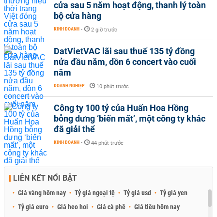
cửa sau 5 năm hoạt động, thanh lý toàn
bộ cửa hàng
KINH DOANH
-
2 giờ trước
DatVietVAC lãi sau thuế 135 tỷ đồng
nửa đầu năm, dồn 6 concert vào cuối
năm
DOANH NGHIỆP
-
10 phút trước
Công ty 100 tỷ của Huấn Hoa Hồng
bỗng dưng ‘biến mất’, một công ty khác
đã giải thể
KINH DOANH
-
44 phút trước
LIÊN KẾT NỔI BẬT
Giá vàng hôm nay
Tỷ giá ngoại tệ
Tỷ giá usd
Tỷ giá yen
Tỷ giá euro
Giá heo hơi
Giá cà phê
Giá tiêu hôm nay