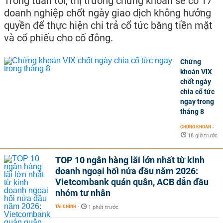
Trong tuần tới, thị trường chứng khoán sẽ có 17
doanh nghiệp chốt ngày giao dịch không hưởng
quyền để thực hiện chi trả cổ tức bằng tiền mặt
và cổ phiếu cho cổ đông.
Chứng
khoán VIX
chốt ngày
chia cổ tức
ngay trong
tháng 8
CHỨNG KHOÁN
-
18 giờ trước
TOP 10 ngân hàng lãi lớn nhất từ kinh
doanh ngoại hối nửa đầu năm 2026:
Vietcombank quán quân, ACB dẫn đầu
nhóm tư nhân
TÀI CHÍNH
-
1 phút trước