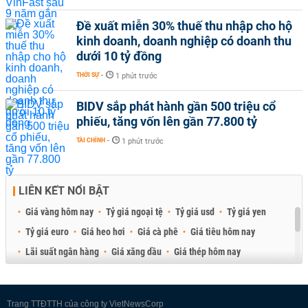
Đề xuất miễn 30% thuế thu nhập cho hộ
kinh doanh, doanh nghiệp có doanh thu
dưới 10 tỷ đồng
THỜI SỰ
-
1 phút trước
BIDV sắp phát hành gần 500 triệu cổ
phiếu, tăng vốn lên gần 77.800 tỷ
TÀI CHÍNH
-
1 phút trước
LIÊN KẾT NỔI BẬT
Giá vàng hôm nay
Tỷ giá ngoại tệ
Tỷ giá usd
Tỷ giá yen
Tỷ giá euro
Giá heo hơi
Giá cà phê
Giá tiêu hôm nay
Lãi suất ngân hàng
Giá xăng dầu
Giá thép hôm nay
Giá sầu riêng
Giá thịt heo
Giá gạo
Giá cao su
Best Retail Brokers
Diễn đàn đầu tư Việt Nam 2026
Trang TTĐTTH của công ty VietNewsCorp