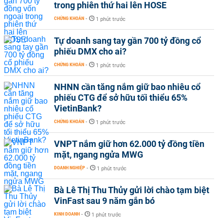
trong phiên thứ hai lên HOSE
CHỨNG KHOÁN
-
1 phút trước
Tự doanh sang tay gần 700 tỷ đồng cổ
phiếu DMX cho ai?
CHỨNG KHOÁN
-
1 phút trước
NHNN cần tăng nắm giữ bao nhiêu cổ
phiếu CTG để sở hữu tối thiểu 65%
VietinBank?
CHỨNG KHOÁN
-
1 phút trước
VNPT nắm giữ hơn 62.000 tỷ đồng tiền
mặt, ngang ngửa MWG
DOANH NGHIỆP
-
1 phút trước
Bà Lê Thị Thu Thủy gửi lời chào tạm biệt
VinFast sau 9 năm gắn bó
KINH DOANH
-
1 phút trước