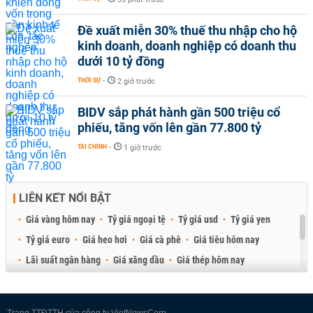
Đề xuất miễn 30% thuế thu nhập cho hộ
kinh doanh, doanh nghiệp có doanh thu
dưới 10 tỷ đồng
THỜI SỰ
-
2 giờ trước
BIDV sắp phát hành gần 500 triệu cổ
phiếu, tăng vốn lên gần 77.800 tỷ
TÀI CHÍNH
-
1 giờ trước
LIÊN KẾT NỔI BẬT
Giá vàng hôm nay
Tỷ giá ngoại tệ
Tỷ giá usd
Tỷ giá yen
Tỷ giá euro
Giá heo hơi
Giá cà phê
Giá tiêu hôm nay
Lãi suất ngân hàng
Giá xăng dầu
Giá thép hôm nay
Giá sầu riêng
Giá thịt heo
Giá gạo
Giá cao su
Best Retail Brokers
Diễn đàn đầu tư Việt Nam 2026
Trang TTĐTTH của công ty VietNewsCorp