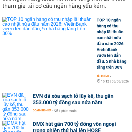
tham gia tái cơ cấu ngân hàng yếu kém.
TOP 10 ngân
hàng có thu
nhập lãi thuần
cao nhất nửa
đầu năm 2026:
VietinBank
vươn lên dẫn
đầu, 5 nhà băng
tăng trên 30%
TÀI CHÍNH
-
15:12 | 05/08/2026
EVN đã xóa sạch lỗ lũy kế, thu gần
353.000 tỷ đồng sau nửa năm
DOANH NGHIỆP
-
1 phút trước
DMX hút gần 700 tỷ đồng vốn ngoại
trong phiên thứ hai lên HOSE