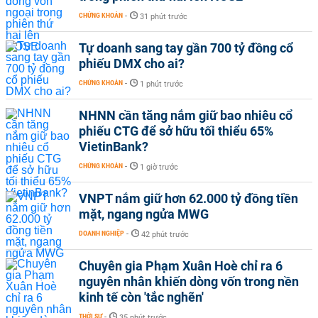
CHỨNG KHOÁN
-
31 phút trước
Tự doanh sang tay gần 700 tỷ đồng cổ
phiếu DMX cho ai?
CHỨNG KHOÁN
-
1 phút trước
NHNN cần tăng nắm giữ bao nhiêu cổ
phiếu CTG để sở hữu tối thiểu 65%
VietinBank?
CHỨNG KHOÁN
-
1 giờ trước
VNPT nắm giữ hơn 62.000 tỷ đồng tiền
mặt, ngang ngửa MWG
DOANH NGHIỆP
-
42 phút trước
Chuyên gia Phạm Xuân Hoè chỉ ra 6
nguyên nhân khiến dòng vốn trong nền
kinh tế còn 'tắc nghẽn'
THỜI SỰ
-
35 phút trước