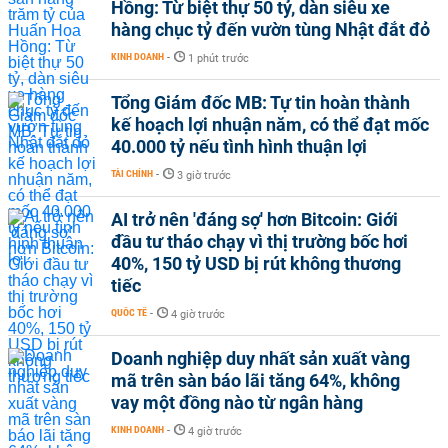
Hồng: Từ biệt thự 50 tỷ, dàn siêu xe
hàng chục tỷ đến vườn tùng Nhật đắt đỏ
KINH DOANH
-
1 phút trước
Tổng Giám đốc MB: Tự tin hoàn thành
kế hoạch lợi nhuận năm, có thể đạt mốc
40.000 tỷ nếu tình hình thuận lợi
TÀI CHÍNH
-
3 giờ trước
AI trở nên 'đáng sợ' hơn Bitcoin: Giới
đầu tư tháo chạy vì thị trường bốc hơi
40%, 150 tỷ USD bị rút không thương
tiếc
QUỐC TẾ
-
4 giờ trước
Doanh nghiệp duy nhất sản xuất vàng
mã trên sàn báo lãi tăng 64%, không
vay một đồng nào từ ngân hàng
KINH DOANH
-
4 giờ trước