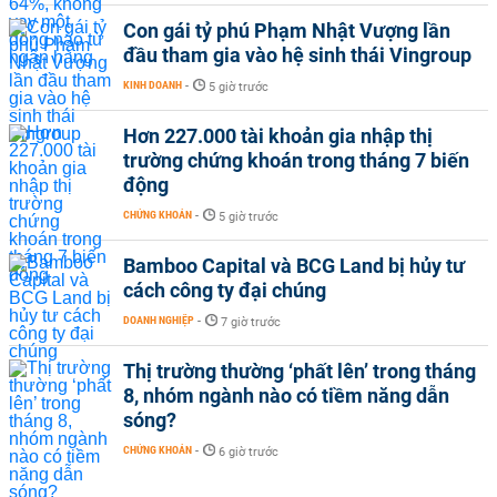
Con gái tỷ phú Phạm Nhật Vượng lần
đầu tham gia vào hệ sinh thái Vingroup
KINH DOANH
-
5 giờ trước
Hơn 227.000 tài khoản gia nhập thị
trường chứng khoán trong tháng 7 biến
động
CHỨNG KHOÁN
-
5 giờ trước
Bamboo Capital và BCG Land bị hủy tư
cách công ty đại chúng
DOANH NGHIỆP
-
7 giờ trước
Thị trường thường ‘phất lên’ trong tháng
8, nhóm ngành nào có tiềm năng dẫn
sóng?
CHỨNG KHOÁN
-
6 giờ trước